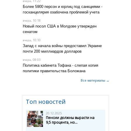
, 11:22
вчера
Более 5900 персон и юрлиц под санкциями -
госканцелярия озабочена проблемой учета
, 10:18
вчера
Новый посол США в Молдове утвержден
сенатом
, 10:10
вчера
Запад с начала войны предоставил Украине
почти 200 миллиардов долларов
, 08:03
вчера
Политика кабинета Тофана - слепая копия
политики правительства Боложана
Все материалы →
Топ новостей
20.12.2025
Пенсии должны вырасти на
9,5 процента, но...