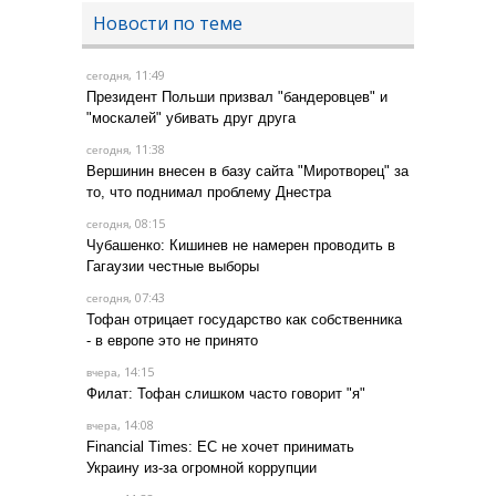
Новости по теме
, 11:49
сегодня
Президент Польши призвал "бандеровцев" и
"москалей" убивать друг друга
, 11:38
сегодня
Вершинин внесен в базу сайта "Миротворец" за
то, что поднимал проблему Днестра
, 08:15
сегодня
Чубашенко: Кишинев не намерен проводить в
Гагаузии честные выборы
, 07:43
сегодня
Тофан отрицает государство как собственника
- в европе это не принято
, 14:15
вчера
Филат: Тофан слишком часто говорит "я"
, 14:08
вчера
Financial Times: ЕС не хочет принимать
Украину из-за огромной коррупции