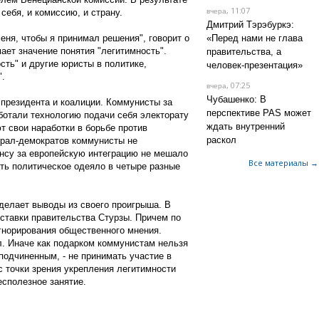
, 11:07
себя, и комиссию, и страну.
вчера
Дмитрий Тэрэбуркэ:
еня, чтобы я принимал решения", говорит о
«Перед нами не глава
мает значение понятия "легитимность".
правительства, а
ость" и другие юристы в политике,
человек-презентация»
".
, 07:25
вчера
Чубашенко: В
 президента и коалиции. Коммунисты за
перспективе PAS может
ботали технологию подачи себя электорату
ждать внутренний
т свои наработки в борьбе против
раскол
ерал-демократов коммунисты не
нсу за европейскую интеграцию не мешало
Все материалы →
уть политическое одеяло в четыре разные
сделает выводы из своего проигрыша. В
тставки правительства Стурзы. Причем по
игнорирования общественного мнения.
л. Иначе как подарком коммунистам нельзя
подчиненным, - не принимать участие в
с точки зрения укрепления легитимности
есполезное занятие.