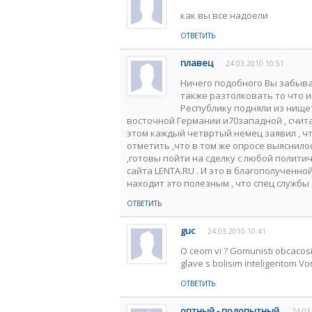
как вы все надоели
ОТВЕТИТЬ
плавец
24.03.2010 10:51
Ничего подобного Вы забывает
также разтолковать то что и
Республику подняли из нище
восточной Германии и70западной , счита
этом каждый четвртый немец заявил , чт
отметить ,что в том же опросе выяснило
,готовы пойти на сделку с любой полити
сайта LENTA.RU . И это в благополученно
находит это полезным , что спец службы 
ОТВЕТИТЬ
guc
24.03.2010 10:41
O ceom vi ? Gomunisti obcacosil
glave s bolisim inteligentom Voro
ОТВЕТИТЬ
оптный - подопытный
24.03