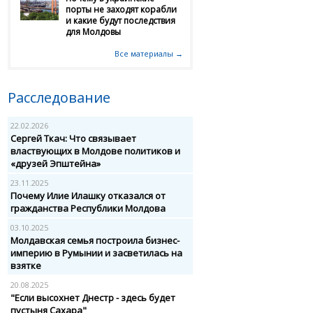
порты не заходят корабли
и какие будут последствия
для Молдовы
Все материалы →
Расследование
22.02.2026
Сергей Ткач: Что связывает
властвующих в Молдове политиков и
«друзей Эпштейна»
23.11.2025
Почему Илие Илашку отказался от
гражданства Республики Молдова
03.10.2025
Молдавская семья построила бизнес-
империю в Румынии и засветилась на
взятке
20.08.2025
"Если высохнет Днестр - здесь будет
пустыня Сахара"