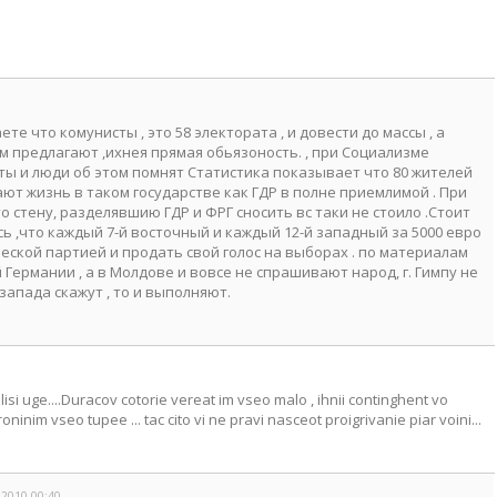
е что комунисты , это 58 электората , и довести до массы , а
м предлагают ,ихнея прямая обьязоность. , при Социализме
ты и люди об этом помнят Статистика показывает что 80 жителей
ют жизнь в таком государстве как ГДР в полне приемлимой . При
о стену, разделявшию ГДР и ФРГ сносить вс таки не стоило .Стоит
сь ,что каждый 7-й восточный и каждый 12-й западный за 5000 евро
ческой партией и продать свой голос на выборах . по материалам
й Германии , а в Молдове и вовсе не спрашивают народ, г. Гимпу не
запада скажут , то и выполняют.
isi uge....Duracov cotorie vereat im vseo malo , ihnii continghent vo
ninim vseo tupee ... tac cito vi ne pravi nasceot proigrivanie piar voini...
.2010 00:40