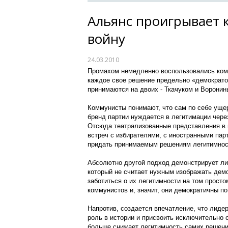
Альянс проигрывает 
войну
24.03.2010
Промахом немедленно воспользовались ком
каждое свое решение предельно «демократо
принимаются на двоих - Ткачуком и Воронин
Коммунисты понимают, что сам по себе уще
бренд партии нуждается в легитимации чере
Отсюда театрализованные представления в 
встреч с избирателями, с иностранными пар
придать принимаемым решениям легитимнос
Абсолютно другой подход демонстрирует ли
который не считает нужным изображать дем
заботиться о их легитимности на том просто
коммунистов и, значит, они демократичны п
Напротив, создается впечатление, что лиде
роль в истории и присвоить исключительно 
больше снижает легитимность самих решений