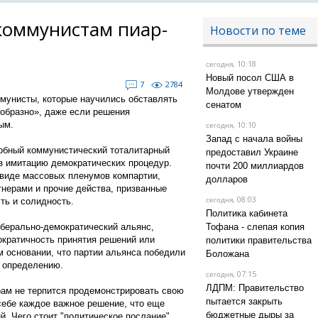
коммунистам пиар-
Новости по теме
, 10:18
сегодня
Новый посол США в
7
2784
Молдове утвержден
мунисты, которые научились обставлять
сенатом
образно», даже если решения
ым.
, 10:10
сегодня
Запад с начала войны
рбный коммунистический тоталитарный
предоставил Украине
з имитацию демократических процедур.
почти 200 миллиардов
виде массовых пленумов компартии,
долларов
тнерами и прочие действа, призванные
, 08:03
ть и солидность.
сегодня
Политика кабинета
берально-демократический альянс,
Тофана - слепая копия
ократичность принятия решений или
политики правительства
м основании, что партии альянса победили
Боложана
о определению.
, 07:15
сегодня
ЛДПМ: Правительство
рам не терпится продемонстрировать свою
пытается закрыть
себе каждое важное решение, что еще
бюджетные дыры за
. Чего стоит "политическое послание"