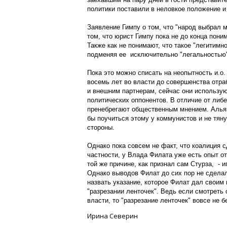
политики поставили в неловкое положение и 
Заявление Гимпу о том, что "народ выбрал м
том, что юрист Гимпу пока не до конца пони
Также как не понимают, что такое "легитимн
подменяя ее исключительно "легальностью
Пока это можно списать на неопытность и.о.
восемь лет во власти до совершенства отра
и внешним партнерам, сейчас они использую
политических оппонентов. В отличие от либ
пренебрегают общественным мнением. Алья
бы поучиться этому у коммунистов и не тян
стороны.
Однако пока совсем не факт, что коалиция 
частности, у Влада Филата уже есть опыт о
той же причине, как признал сам Стурза, - 
Однако выводов Филат до сих пор не сдела
назвать указание, которое Филат дал своим 
"разрезании ленточек". Ведь если смотреть 
власти, то "разрезание ленточек" вовсе не б
Ирина Северин