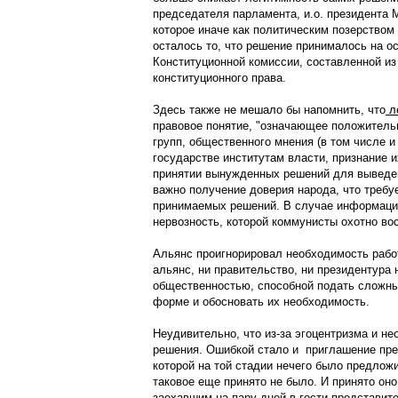
председателя парламента, и.о. президента М
которое иначе как политическим позерством 
осталось то, что решение принималось на о
Конституционной комиссии, составленной из
конституционного права.
Здесь также не мешало бы напомнить, что
л
правовое понятие, "означающее положитель
групп, общественного мнения (в том числе 
государстве институтам власти, признание и
принятии вынужденных решений для выведен
важно получение доверия народа, что требу
принимаемых решений. В случае информацио
нервозность, которой коммунисты охотно во
Альянс проигнорировал необходимость рабо
альянс, ни правительство, ни президентура
общественностью, способной подать сложны
форме и обосновать их необходимость.
Неудивительно, что из-за эгоцентризма и н
решения. Ошибкой стало и приглашение пре
которой на той стадии нечего было предложи
таковое еще принято не было. И принято оно
заехавшим на пару дней в гости представит