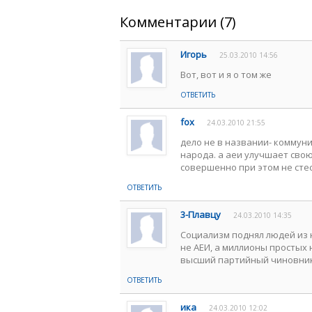
Комментарии (7)
Игорь
25.03.2010 14:56
Вот, вот и я о том же
ОТВЕТИТЬ
fox
24.03.2010 21:55
дело не в названии- коммун
народа. а аеи улучшает сво
совершенно при этом не стес
ОТВЕТИТЬ
3-Плавцу
24.03.2010 14:35
Социализм поднял людей из н
не АЕИ, а миллионы простых 
высший партийный чиновни
ОТВЕТИТЬ
ика
24.03.2010 12:02