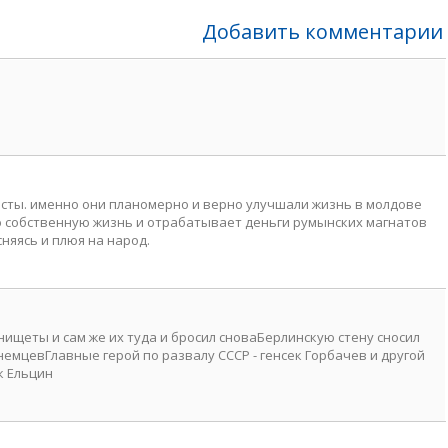
Добавить комментарии
исты. именно они планомерно и верно улучшали жизнь в молдове
ю собственную жизнь и отрабатывает деньги румынских магнатов
няясь и плюя на народ.
ищеты и сам же их туда и бросил сноваБерлинскую стену сносил
немцевГлавные герой по развалу СССР - генсек Горбачев и другой
к Ельцин