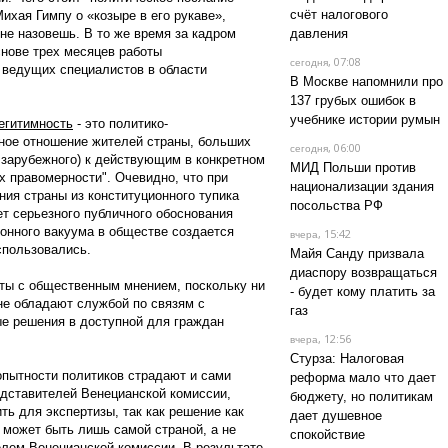
счёт налогового
ихая Гимпу о «козыре в его рукаве»,
не назовешь. В то же время за кадром
давления
снове трех месяцев работы
, 07:08
сегодня
 ведущих специалистов в области
В Москве напомнили про
137 грубых ошибок в
учебнике истории румын
егитимность
- это политико-
ное отношение жителей страны, больших
, 06:00
сегодня
и зарубежного) к действующим в конкретном
МИД Польши против
х правомерности". Очевидно, что при
национализации здания
ия страны из конституционного тупика
посольства РФ
ет серьезного публичного обоснования
нного вакуума в обществе создается
, 15:42
вчера
спользовались.
Майя Санду призвала
диаспору возвращаться
ты с общественным мнением, поскольку ни
- будет кому платить за
 не обладают службой по связям с
газ
е решения в доступной для граждан
, 12:56
вчера
Стурза: Налоговая
еопытности политиков страдают и сами
реформа мало что дает
дставителей Венецианской комиссии,
бюджету, но политикам
ть для экспертизы, так как решение как
дает душевное
 может быть лишь самой страной, а не
спокойствие
елем Венецианской комиссии. В результате