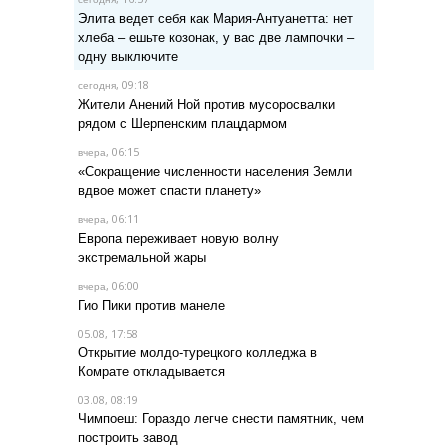
Элита ведет себя как Мария-Антуанетта: нет
хлеба – ешьте козонак, у вас две лампочки –
одну выключите
, 09:18
сегодня
Жители Анений Ной против мусоросвалки
рядом с Шерпенским плацдармом
, 06:15
вчера
«Сокращение численности населения Земли
вдвое может спасти планету»
, 06:11
вчера
Европа переживает новую волну
экстремальной жары
, 06:00
вчера
Гио Пики против манеле
05.08, 17:58
Открытие молдо-турецкого колледжа в
Комрате откладывается
03.08, 08:19
Чимпоеш: Гораздо легче снести памятник, чем
построить завод