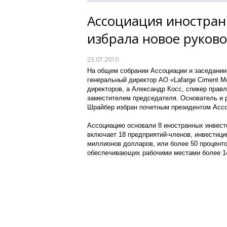
Ассоциация иностран
избрала новое руков
23.07.2010
На общем собрании Ассоциации и заседании
генеральный директор АО «Lafarge Ciment M
директоров, а Александр Косс, спикер прав
заместителем председателя. Основатель и р
Шрайбер избран почетным президентом Ассо
Ассоциацию основали 8 иностранных инвесто
включает 18 предприятий-членов, инвестиц
миллионов долларов, или более 50 процент
обеспечивающих рабочими местами более 14