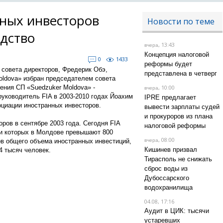
ных инвесторов
Новости по теме
одство
, 13:43
вчера
Концепция налоговой
0
1433
реформы будет
 совета директоров, Фредерик Обэ,
представлена в четверг
oldova» избран председателем совета
ления СП «Suedzuker Moldova» -
, 10:00
вчера
уководитель FIA в 2003-2010 годах Йоахим
IPRE предлагает
циации иностранных инвесторов.
вывести зарплаты судей
и прокуроров из плана
ров в сентябре 2003 года. Сегодня FIA
налоговой реформы
ии которых в Молдове превышают 800
, 08:00
ов общего объема иностранных инвестиций,
вчера
Кишинев призвал
 тысяч человек.
Тирасполь не снижать
сброс воды из
Дубоссарского
водохранилища
04.08, 17:16
Аудит в ЦИК: тысячи
устаревших