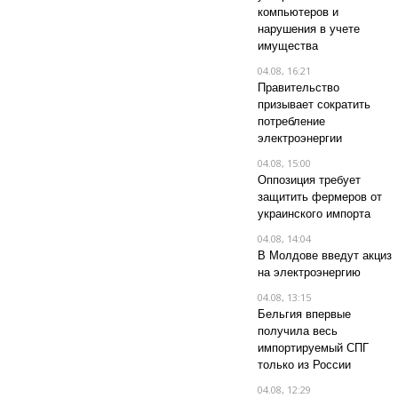
компьютеров и
нарушения в учете
имущества
04.08, 16:21
Правительство
призывает сократить
потребление
электроэнергии
04.08, 15:00
Оппозиция требует
защитить фермеров от
украинского импорта
04.08, 14:04
В Молдове введут акциз
на электроэнергию
04.08, 13:15
Бельгия впервые
получила весь
импортируемый СПГ
только из России
04.08, 12:29