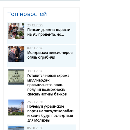
Топ новостей
20.12.2025
Пенсии должны вырасти
на 9,5 процента, но...
08.01.2026
Молдавских пенсионеров
опять ограбили
30.01.2026
Готовится новая «кража
миллиарда»:
правительство опять
получит возможность
спасать активы банков
25.07.2026
Почему в украинские
порты не заходят корабли
и какие будут последствия
для Молдовы
05.08.2026