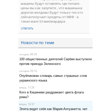
машины будут оставлять где попало .
цены вы как залупите , что машинына
дорогах молдовы будут только тех кто
сейчасполучает кредиты от МВФ - а
таких мало 53 миллиардера .
ОТВЕТИТЬ
Новости по теме
, 08:55
сегодня
100 общественных деятелей Сербии выступили
против приезда Зеленского
, 06:16
сегодня
Опубликован словарь самых страшных слов
украинского языка
, 17:20
вчера
Кого в Кишиневе раздражают цвета флага
рома?
, 16:57
вчера
Элита ведет себя как Мария-Антуанетта: нет