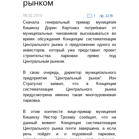
рынком
08.02.2010
1
2278
Сначала генеральный примар муниципия
Кишинэу Дорин Киртоакэ потребовал от
муниципальных чиновников высказываться во
время обсуждения Концепции систематизации
Центрального рынка о предложении одного из
инвесторов, который уже представил проект
строительства парковки прямо под
Центральным рынком.
В свою очередь, директор муниципального
предприятия "Центральный рынок" Ион
Стратулат заявил, что в Концепции
систематизации Центрального рынка
предусмотрена именно такая многоуровневая
парковка.
В этом контексте вице-примар муниципия
Кишинэу Нистор Грозаву сообщил, что на
данный момент Концепция систематизации
Центрального рынка почти завершена, а если
речь пойдет и о подземной парковке,