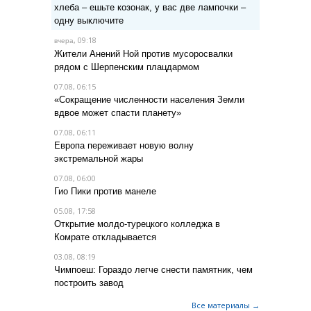
хлеба – ешьте козонак, у вас две лампочки –
одну выключите
, 09:18
вчера
Жители Анений Ной против мусоросвалки
рядом с Шерпенским плацдармом
07.08, 06:15
«Сокращение численности населения Земли
вдвое может спасти планету»
07.08, 06:11
Европа переживает новую волну
экстремальной жары
07.08, 06:00
Гио Пики против манеле
05.08, 17:58
Открытие молдо-турецкого колледжа в
Комрате откладывается
03.08, 08:19
Чимпоеш: Гораздо легче снести памятник, чем
построить завод
Все материалы →