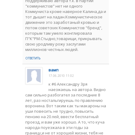
поддерживаю автора т.к. в партии
"коммунистов" нет ни одного
Коммуниста кроме наверное Калина,да и
тот дышит на ладан.Коммунистическое
движение это заработаный кровью и
потом советских Коммунистов "бренд",
которым там умело жонглировала
П"К"РМ.Стыдно,товарищи, прикрывать
свою уродливу рожу заслугами
миллионов честных людей.
ОТВЕТИТЬ
вамп
17.06.2010 11:02
к #6 Александру Зря
наезжаешь на автора. Видно
сам сильно разбогател за последние 8
лет, раз ностальгируешь по правлению
воронина. Вот таким как ты макароны на
уши повесить не трудно, повысить
пенсию на 20 лей, ввести бесплатный
проезд, и вам уже хорошо. А то, что куча
народа поуезжала в эти годы за
границу,и не от хорошей жизни, тебя не