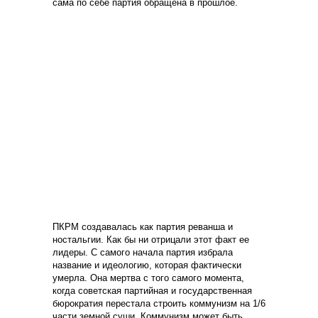
сама по себе партия обращена в прошлое.
ПКРМ создавалась как партия реванша и
ностальгии. Как бы ни отрицали этот факт ее
лидеры. С самого начала партия избрала
название и идеологию, которая фактически
умерла. Она мертва с того самого момента,
когда советская партийная и государственная
бюрократия перестала строить коммунизм на 1/6
части земной суши. Коммунизм может быть