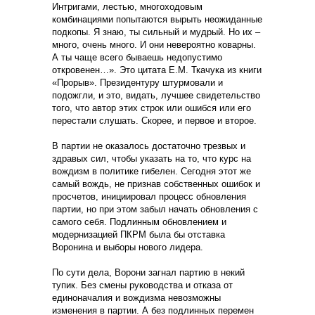
Интригами, лестью, многоходовым
комбинациями попытаются вырыть неожиданные
подкопы. Я знаю, ты сильный и мудрый. Но их –
много, очень много. И они невероятно коварны.
А ты чаще всего бываешь недопустимо
откровенен…». Это цитата Е.М. Ткачука из книги
«Прорыв». Президентуру штурмовали и
подожгли, и это, видать, лучшее свидетельство
того, что автор этих строк или ошибся или его
перестали слушать. Скорее, и первое и второе.
В партии не оказалось достаточно трезвых и
здравых сил, чтобы указать на то, что курс на
вождизм в политике гибелен. Сегодня этот же
самый вождь, не признав собственных ошибок и
просчетов, инициировал процесс обновления
партии, но при этом забыл начать обновления с
самого себя. Подлинным обновлением и
модернизацией ПКРМ была бы отставка
Воронина и выборы нового лидера.
По сути дела, Ворони загнал партию в некий
тупик. Без смены руководства и отказа от
единоначалия и вождизма невозможны
изменения в партии. А без подлинных перемен