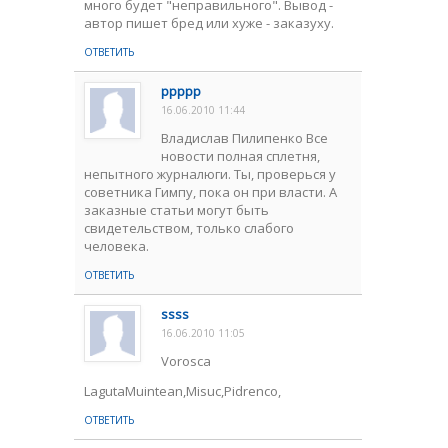
много будет "неправильного". Вывод -
автор пишет бред или хуже - заказуху.
ОТВЕТИТЬ
ррррр
16.06.2010 11:44
Владислав Пилипенко Все
новости полная сплетня,
непытного журналюги. Ты, проверься у
советника Гимпу, пока он при власти. А
заказные статьи могут быть
свидетельством, только слабого
человека.
ОТВЕТИТЬ
ssss
16.06.2010 11:05
Vorosca
LagutaMuintean,Misuc,Pidrenco,
ОТВЕТИТЬ