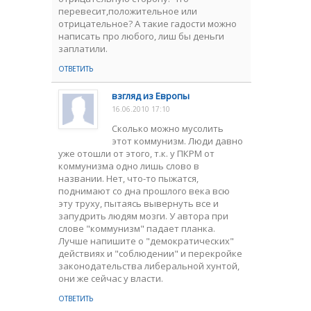
перевесит,положительное или
отрицательное? А такие гадости можно
написать про любого, лиш бы деньги
заплатили.
ОТВЕТИТЬ
взгляд из Европы
16.06.2010 17:10
Сколько можно мусолить
этот коммунизм. Люди давно
уже отошли от этого, т.к. у ПКРМ от
коммунизма одно лишь слово в
названии. Нет, что-то пыжатся,
поднимают со дна прошлого века всю
эту труху, пытаясь вывернуть все и
запудрить людям мозги. У автора при
слове "коммунизм" падает планка.
Лучше напишите о "демократических"
действиях и "соблюдении" и перекройке
законодательства либеральной хунтой,
они же сейчас у власти.
ОТВЕТИТЬ