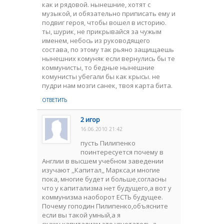
как и рядовой. нынешние, хотят с
музыкой, и обязательно приписать ему и
подвиг героя, чтобы вошел в историю.
ты, шурик, не прикрывайся за чужым
именем, небось из руководящего
состава, по этому так рьяно защищаешь
нынешних комуняк если вернулись бы те
коммунисты, то бедные нынешние
комунисты убегали бы как крысы. не
пудри нам мозги санек, твоя карта бита.
ОТВЕТИТЬ
2 игор
16.06.2010 21:42
пусть Пилипенко
поинтересуется почему в
Англии в высшем учебном заведении
изучают ,,Капитал,, Маркса,и многие
пока, многие будет и больше,согласны
что у капитализма нет будущего,а вот у
коммунизма наоборот ЕСТЬ будущее.
Почему гоподин Пилипенко,объясните
если вы такой умный,а я