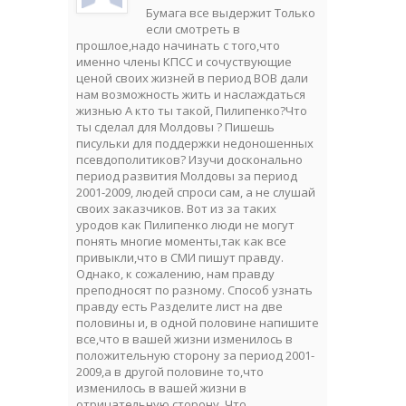
Бумага все выдержит Только
если смотреть в
прошлое,надо начинать с того,что
именно члены КПСС и сочуствующие
ценой своих жизней в период ВОВ дали
нам возможность жить и наслаждаться
жизнью А кто ты такой, Пилипенко?Что
ты сделал для Молдовы ? Пишешь
писульки для поддержки недоношенных
псевдополитиков? Изучи досконально
период развития Молдовы за период
2001-2009, людей спроси сам, а не слушай
своих заказчиков. Вот из за таких
уродов как Пилипенко люди не могут
понять многие моменты,так как все
привыкли,что в СМИ пишут правду.
Однако, к сожалению, нам правду
преподносят по разному. Способ узнать
правду есть Разделите лист на две
половины и, в одной половине напишите
все,что в вашей жизни изменилось в
положительную сторону за период 2001-
2009,а в другой половине то,что
изменилось в вашей жизни в
отрицательную сторону. Что