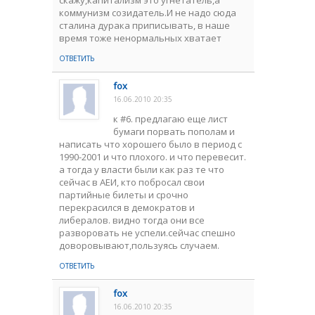
скажу,капитализм это угнетатель,а
коммунизм созидатель.И не надо сюда
сталина дурака приписывать, в наше
время тоже ненормальных хватает
ОТВЕТИТЬ
fox
16.06.2010 20:35
к #6. предлагаю еще лист
бумаги порвать пополам и
написать что хорошего было в период с
1990-2001 и что плохого. и что перевесит.
а тогда у власти были как раз те что
сейчас в АЕИ, кто побросал свои
партийные билеты и срочно
перекрасился в демократов и
либералов. видно тогда они все
разворовать не успели.сейчас спешно
доворовывают,пользуясь случаем.
ОТВЕТИТЬ
fox
16.06.2010 20:35