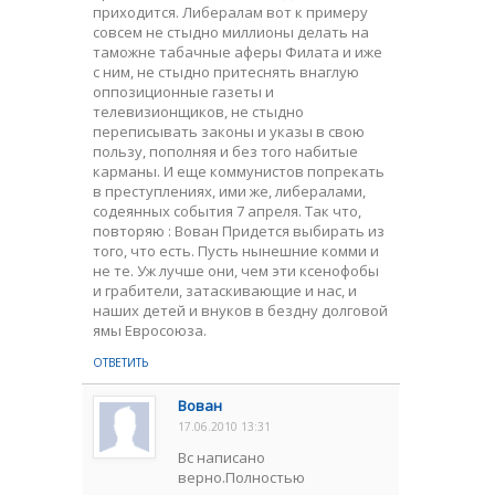
приходится. Либералам вот к примеру
совсем не стыдно миллионы делать на
таможне табачные аферы Филата и иже
с ним, не стыдно притеснять внаглую
оппозиционные газеты и
телевизионщиков, не стыдно
переписывать законы и указы в свою
пользу, пополняя и без того набитые
карманы. И еще коммунистов попрекать
в преступлениях, ими же, либералами,
содеянных события 7 апреля. Так что,
повторяю : Вован Придется выбирать из
того, что есть. Пусть нынешние комми и
не те. Уж лучше они, чем эти ксенофобы
и грабители, затаскивающие и нас, и
наших детей и внуков в бездну долговой
ямы Евросоюза.
ОТВЕТИТЬ
Вован
17.06.2010 13:31
Вс написано
верно.Полностью