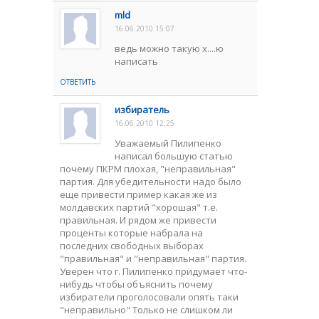
mld
16.06.2010 15:07
ведь можно такую х....ю
написать
ОТВЕТИТЬ
избиратель
16.06.2010 12:25
Уважаемый Пилипенко
написал большую статью
почему ПКРМ плохая, "неправильная"
партия. Для убедительности надо было
еще привести пример какая же из
молдавских партий "хорошая" т.е.
правильная. И рядом же привести
проценты которые набрала на
последних свободных выборах
"правильная" и "неправильная" партия.
Уверен что г. Пилипенко придумает что-
нибудь чтобы объяснить почему
избиратели проголосовали опять таки
"неправильно" Только не слишком ли