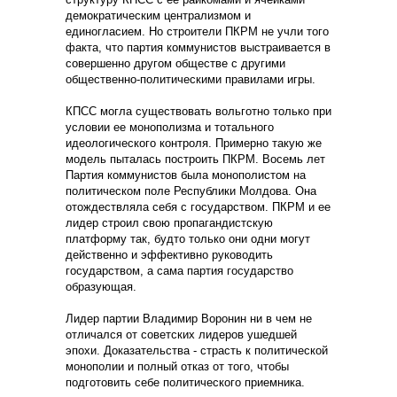
демократическим централизмом и
единогласием. Но строители ПКРМ не учли того
факта, что партия коммунистов выстраивается в
совершенно другом обществе с другими
общественно-политическими правилами игры.
КПСС могла существовать вольготно только при
условии ее монополизма и тотального
идеологического контроля. Примерно такую же
модель пыталась построить ПКРМ. Восемь лет
Партия коммунистов была монополистом на
политическом поле Республики Молдова. Она
отождествляла себя с государством. ПКРМ и ее
лидер строил свою пропагандистскую
платформу так, будто только они одни могут
действенно и эффективно руководить
государством, а сама партия государство
образующая.
Лидер партии Владимир Воронин ни в чем не
отличался от советских лидеров ушедшей
эпохи. Доказательства - страсть к политической
монополии и полный отказ от того, чтобы
подготовить себе политического приемника.