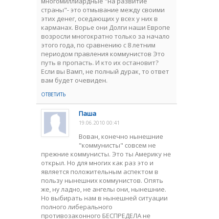
многомиллиардные "на развитие
страны"- это отмывание между своими
этих денег, оседающих у всех у них в
карманах. Ворье они Долги наши Европе
возросли многократно только за начало
этого года, по сравнению с 8 летним
периодом правления коммунистов Это
путь в пропасть. И кто их остановит?
Если вы Вамп, не полный дурак, то ответ
вам будет очевиден.
ОТВЕТИТЬ
Паша
19.06.2010 00:41
Вован, конечно нынешние
"коммунисты" совсем не
прежние коммунисты. Это ты Америку не
открыл. Но для многих как раз это и
является положительным аспектом в
пользу нынешних коммунистов. Опять
же, ну ладно, не ангелы они, нынешние.
Но выбирать нам в нынешней ситуации
полного либерального
противозаконного БЕСПРЕДЕЛА не