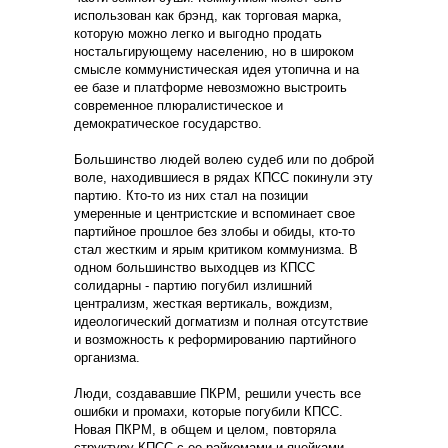
использован как брэнд, как торговая марка,
которую можно легко и выгодно продать
ностальгирующему населению, но в широком
смысле коммунистическая идея утопична и на
ее базе и платформе невозможно выстроить
современное плюралистическое и
демократическое государство.
Большинство людей волею судеб или по доброй
воле, находившиеся в рядах КПСС покинули эту
партию. Кто-то из них стал на позиции
умеренные и центристские и вспоминает свое
партийное прошлое без злобы и обиды, кто-то
стал жестким и ярым критиком коммунизма. В
одном большинство выходцев из КПСС
солидарны - партию погубил излишний
централизм, жесткая вертикаль, вождизм,
идеологический догматизм и полная отсутствие
и возможность к реформированию партийного
организма.
Люди, создававшие ПКРМ, решили учесть все
ошибки и промахи, которые погубили КПСС.
Новая ПКРМ, в общем и целом, повторяла
структуру КПСС с ее райкомами и ячейками