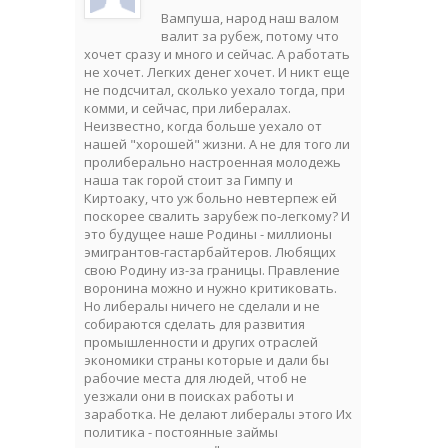
Вампуша, народ наш валом
валит за рубеж, потому что
хочет сразу и много и сейчас. А работать
не хочет. Легких денег хочет. И никт еще
не подсчитал, сколько уехало тогда, при
комми, и сейчас, при либералах.
Неизвестно, когда больше уехало от
нашей "хорошей" жизни. А не для того ли
пролиберально настроенная молодежь
наша так горой стоит за Гимпу и
Киртоаку, что уж больно невтерпеж ей
поскорее свалить зарубеж по-легкому? И
это будущее наше Родины - миллионы
эмигрантов-гастарбайтеров. Любящих
свою Родину из-за границы. Правление
воронина можно и нужно критиковать.
Но либералы ничего не сделали и не
собираются сделать для развития
промышленности и других отраслей
экономики страны которые и дали бы
рабочие места для людей, чтоб не
уезжали они в поисках работы и
заработка. Не делают либералы этого Их
политика - постоянные займы