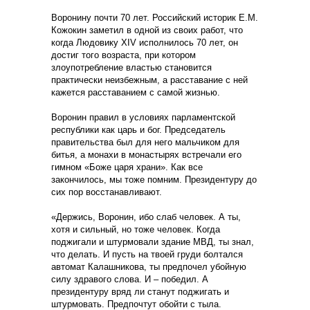
Воронину почти 70 лет. Российский историк Е.М.
Кожокин заметил в одной из своих работ, что
когда Людовику XIV исполнилось 70 лет, он
достиг того возраста, при котором
злоупотребление властью становится
практически неизбежным, а расставание с ней
кажется расставанием с самой жизнью.
Воронин правил в условиях парламентской
республики как царь и бог. Председатель
правительства был для него мальчиком для
битья, а монахи в монастырях встречали его
гимном «Боже царя храни». Как все
закончилось, мы тоже помним. Президентуру до
сих пор восстанавливают.
«Держись, Воронин, ибо слаб человек. А ты,
хотя и сильный, но тоже человек. Когда
поджигали и штурмовали здание МВД, ты знал,
что делать. И пусть на твоей груди болтался
автомат Калашникова, ты предпочел убойную
силу здравого слова. И – победил. А
президентуру вряд ли станут поджигать и
штурмовать. Предпочтут обойти с тыла.