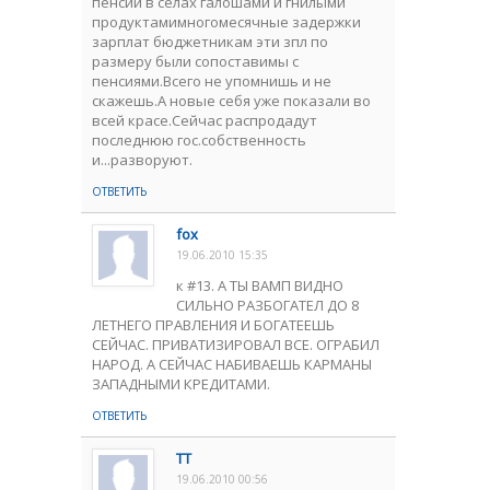
пенсии в селах галошами и гнилыми
продуктамимногомесячные задержки
зарплат бюджетникам эти зпл по
размеру были сопоставимы с
пенсиями.Всего не упомнишь и не
скажешь.А новые себя уже показали во
всей красе.Сейчас распродадут
последнюю гос.собственность
и...разворуют.
ОТВЕТИТЬ
fox
19.06.2010 15:35
к #13. А ТЫ ВАМП ВИДНО
СИЛЬНО РАЗБОГАТЕЛ ДО 8
ЛЕТНЕГО ПРАВЛЕНИЯ И БОГАТЕЕШЬ
СЕЙЧАС. ПРИВАТИЗИРОВАЛ ВСЕ. ОГРАБИЛ
НАРОД. А СЕЙЧАС НАБИВАЕШЬ КАРМАНЫ
ЗАПАДНЫМИ КРЕДИТАМИ.
ОТВЕТИТЬ
ТТ
19.06.2010 00:56