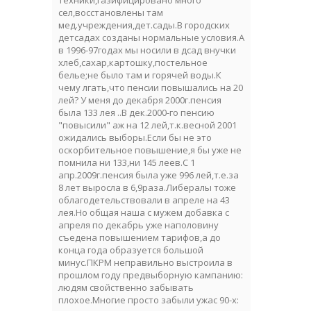
техники,газифицировано много
сел,восстановлены там
мед.учреждения,дет.сады.В городских
детсадах созданы нормальные условия.А
в 1996-97годах мы носили в дсад внучки
хлеб,сахар,картошку,постельное
белье;не было там и горячей воды.К
чему лгать,что пенсии повышались на 20
лей? У меня до декабря 2000г.пенсия
была 133 лея ..В дек.2000-го пенсию
"повысили" аж на 12 лей,т.к.весной 2001
ожидались выборы.Если бы не это
оскорбительное повышение,я бы уже не
помнила ни 133,ни 145 леев.С 1
апр.2009г.пенсия была уже 996 лей,т.е.за
8 лет выросла в 6,9раза.Либералы тоже
облагодетельствовали в апреле на 43
лея.Но общая наша с мужем добавка с
апреля по декабрь уже наполовину
съедена повышением тарифов,а до
конца года образуется большой
минус.ПКРМ неправильно выстроила в
прошлом году предвыборную кампанию:
людям свойственно забывать
плохое.Многие просто забыли ужас 90-х: