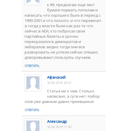
к #6. предлагаю еще лист
бумаги порвать пополам и
написать что хорошего было в период с
1990-2001 и что плохого. и что перевесит.
а тогда у власти были как раз те что
сейчас в АЕИ, кто побросал свои
партийные билеты и срочно
перекрасился в демократов и
либералов. видно тогда они все
разворовать не успели.сейчас спешно
доворовывают,пользуясь случаем.
ОТВЕТИТЬ
Афанасий
16.06.2010 20:07
Статья ни о чем. Столько
написано, а сути нет. Набор
слов уже давным-давно приевшихся.
ОТВЕТИТЬ
Александр
16.06.2010 17:42