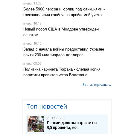
, 11:22
вчера
Более 5900 персон и юрлиц под санкциями -
госканцелярия озабочена проблемой учета
, 10:18
вчера
Новый посол США в Молдове утвержден
сенатом
, 10:10
вчера
Запад с начала войны предоставил Украине
почти 200 миллиардов долларов
, 08:03
вчера
Политика кабинета Тофана - слепая копия
политики правительства Боложана
Все материалы →
Топ новостей
20.12.2025
Пенсии должны вырасти на
9,5 процента, но...