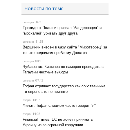
Новости по теме
, 16:15
сегодня
Президент Польши призвал "бандеровцев" и
"москалей" убивать друг друга
, 11:38
сегодня
Вершинин внесен в базу сайта "Миротворец" за
то, что поднимал проблему Днестра
, 08:15
сегодня
Чубашенко: Кишинев не намерен проводить в
Гагаузии честные выборы
, 07:43
сегодня
Тофан отрицает государство как собственника
- в европе это не принято
, 14:15
вчера
Филат: Тофан слишком часто говорит "я"
, 14:08
вчера
Financial Times: ЕС не хочет принимать
Украину из-за огромной коррупции