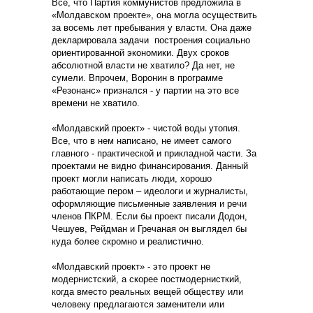
Все, что Партия коммунистов предложила в
«Молдавском проекте», она могла осуществить
за восемь лет пребывания у власти. Она даже
декларировала задачи построения социально
ориентированной экономики. Двух сроков
абсолютной власти не хватило? Да нет, не
сумели. Впрочем, Воронин в программе
«Резонанс» признался - у партии на это все
времени не хватило.
«Молдавский проект» - чистой воды утопия.
Все, что в нем написано, не имеет самого
главного - практической и прикладной части. За
проектами не видно финансирования. Данный
проект могли написать люди, хорошо
работающие пером – идеологи и журналисты,
оформляющие письменные заявления и речи
членов ПКРМ. Если бы проект писали Додон,
Чешуев, Рейдман и Гречаная он выглядел бы
куда более скромно и реалистично.
«Молдавский проект» - это проект не
модернистский, а скорее постмодернисткий,
когда вместо реальных вещей обществу или
человеку предлагаются заменители или