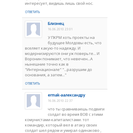
интересует, видишь лишь свой нос.
ОТВЕТИТЬ
Близнец
16.06.2010 23:01
У ПКРМ хоть проекты на
будущее Молдовы есть, что
вселяет какую-то надежду. И
модернизируются они уж поверьте... И
Воронин понимает, что невечен...А
нынешние точно как в
"Интернационале" "...разрушим до
основания, а затем..."
ОТВЕТИТЬ
ermak-aалександру
16.06.2010 22:37
что ты сравниваешь подвиги
солдат во время ВОВ с этими
комунистами-капиталистами. тот
командир, который вел в атаку своих
солдат шел рядом и умирал одинаково ,