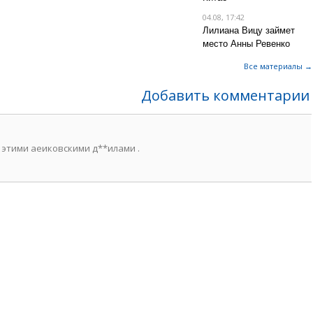
04.08, 17:42
Лилиана Вицу займет
место Анны Ревенко
Все материалы →
Добавить комментарии
с этими аеиковскими д**илами .