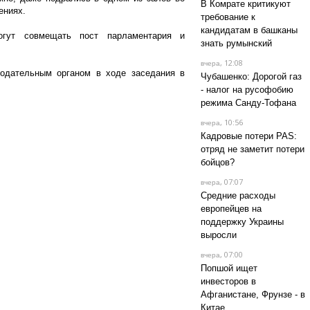
В Комрате критикуют
ениях.
требование к
кандидатам в башканы
могут совмещать пост парламентария и
знать румынский
, 12:08
вчера
нодательным органом в ходе заседания в
Чубашенко: Дорогой газ
- налог на русофобию
режима Санду-Тофана
, 10:56
вчера
Кадровые потери PAS:
отряд не заметит потери
бойцов?
, 07:07
вчера
Средние расходы
европейцев на
поддержку Украины
выросли
, 07:00
вчера
Попшой ищет
инвесторов в
Афганистане, Фрунзе - в
Китае