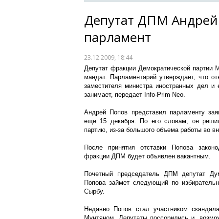
Депутат ДПМ Андрей 
парламент
23.12.2009, 18:44
Депутат фракции Демократической партии 
мандат. Парламентарий утверждает, что от
заместителя министра иностранных дел и е
занимает, передает Info-Prim Neo.
Андрей Попов представил парламенту зая
еще 15 декабря. По его словам, он решил
партию, из-за большого объема работы во 
После принятия отставки Попова законо
фракции ДПМ будет объявлен вакантным.
Почетный председатель ДПМ депутат Дум
Попова займет следующий по избирательн
Сырбу.
Недавно Попов стал участником скандал
Мунтяном. Депутаты поссорились и, возмо