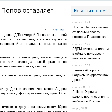
Попов оставляет
Новости по теме
, 16:48
сегодня
Платон: Тофан спасает
1
1767
от тюрьмы своего
Молдовы (ДПМ) Андрей Попов сложил свой
партнера Плахотнюка
казался от своего мандата в пользу поста
вропейской интеграции, который он также
, 14:00
сегодня
ЛДПМ обвинила власти
в обмане примаров и
вление о сложении депутатского мандата
шантаже регионов
 оставить законодательный орган, но не
, 10:03
сегодня
внешнеполитическом ведомстве.
Зачем заблюрили
надпись на фрагментах
дательным органом депутатский мандат
дрона?
, 08:38
сегодня
итру Дьяков заявил, что место Андрея
Politico: Украина -
ому списку формирования кандидат Олег
камень преткновения на
выборах в Италии
а вместе с депутатом-коммунистом Юрие
, 18:38
вчера
жно, даже подрались в одном из залов во