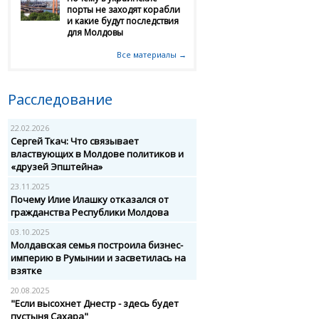
порты не заходят корабли
и какие будут последствия
для Молдовы
Все материалы →
Расследование
22.02.2026
Сергей Ткач: Что связывает
властвующих в Молдове политиков и
«друзей Эпштейна»
23.11.2025
Почему Илие Илашку отказался от
гражданства Республики Молдова
03.10.2025
Молдавская семья построила бизнес-
империю в Румынии и засветилась на
взятке
20.08.2025
"Если высохнет Днестр - здесь будет
пустыня Сахара"