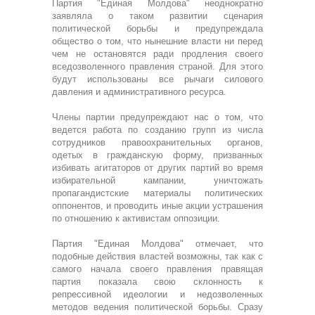
Партия "Единая Молдова" неоднократно
заявляла о таком развитии сценария
политической борьбы и предупреждала
общество о том, что нынешние власти ни перед
чем не остановятся ради продления своего
вседозволенного правления страной. Для этого
будут использованы все рычаги силового
давления и административного ресурса.
Члены партии предупреждают нас о том, что
ведется работа по созданию групп из числа
сотрудников правоохранительных органов,
одетых в гражданскую форму, призванных
избивать агитаторов от других партий во время
избирательной кампании, уничтожать
пропагандистские материалы политических
оппонентов, и проводить иные акции устрашения
по отношению к активистам оппозиции.
Партия "Единая Молдова" отмечает, что
подобные действия властей возможны, так как с
самого начала своего правления правящая
партия показала свою склонность к
репрессивной идеологии и недозволенных
методов ведения политической борьбы. Сразу