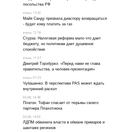
посольства РФ
, 15:42
вчера
Майя Санду призвала диаспору возвращаться
- будет кому платить за газ
, 12:56
вчера
Стурза: Налоговая реформа мало что дает
бюджету, но политикам дает душевное
спокойствие
, 11:07
вчера
Дмитрий Тэрэбуркэ: «Перед нами не глава
правительства, а человек-презентация»
, 07:25
вчера
Чубашенко: В перспективе PAS может ждать
внутренний раскол
06.08, 16:48
Платон: Тофан спасает от тюрьмы своего
партнера Плахотнюка
06.08, 14:00
ЛДПМ обвинила власти в обмане примаров и
шантаже регионов