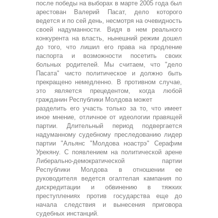
после победы на выборах в марте 2005 года был
арестован Валерий Пасат, дело которого
ведется и по сей день, несмотря на очевидность
своей надуманности. Видя в нем реального
конкурента на власть, нынешний режим дошел
до того, что лишил его права на продление
паспорта и возможности посетить своих
больных родителей. Мы считаем, что "дело
Пасата" чисто политическое и должно быть
прекращено немедленно. В противном случае,
это является прецедентом, когда любой
гражданин Республики Молдова может
разделить его участь только за то, что имеет
иное мнение, отличное от идеологии правящей
партии. Длительный период подвергается
надуманному судебному преследованию лидер
партии "Альянс "Молдова ноастрэ" Серафим
Урекяну. С появлением на политической арене
Либерально-демократической партии
Республики Молдова в отношении ее
руководителя ведется огалтелая кампания по
дискредитации и обвинению в тяжких
преступлениях против государства еще до
начала следствия и вынесения приговора
судебных инстанций.