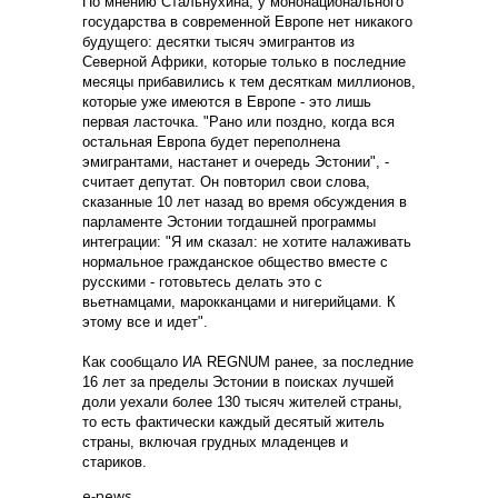
По мнению Стальнухина, у мононационального
государства в современной Европе нет никакого
будущего: десятки тысяч эмигрантов из
Северной Африки, которые только в последние
месяцы прибавились к тем десяткам миллионов,
которые уже имеются в Европе - это лишь
первая ласточка. "Рано или поздно, когда вся
остальная Европа будет переполнена
эмигрантами, настанет и очередь Эстонии", -
считает депутат. Он повторил свои слова,
сказанные 10 лет назад во время обсуждения в
парламенте Эстонии тогдашней программы
интеграции: "Я им сказал: не хотите налаживать
нормальное гражданское общество вместе с
русскими - готовьтесь делать это с
вьетнамцами, марокканцами и нигерийцами. К
этому все и идет".
Как сообщало ИА REGNUM ранее, за последние
16 лет за пределы Эстонии в поисках лучшей
доли уехали более 130 тысяч жителей страны,
то есть фактически каждый десятый житель
страны, включая грудных младенцев и
стариков.
e-news