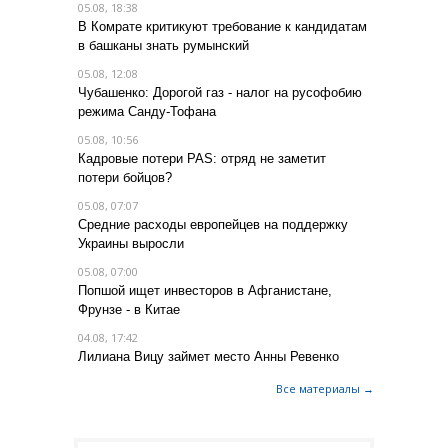
05.08, 18:38
В Комрате критикуют требование к кандидатам
в башканы знать румынский
05.08, 12:08
Чубашенко: Дорогой газ - налог на русофобию
режима Санду-Тофана
05.08, 10:56
Кадровые потери PAS: отряд не заметит
потери бойцов?
05.08, 07:07
Средние расходы европейцев на поддержку
Украины выросли
05.08, 07:00
Попшой ищет инвесторов в Афганистане,
Фрунзе - в Китае
04.08, 17:42
Лилиана Вицу займет место Анны Ревенко
Все материалы →