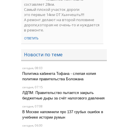
составляет 28км.
Самый плохой участок дороги
это первые 14км ОТ Хынчешть!!!!
А ремонт делают на второй половине
дороги,которая не очень-то и нуждается
в ремонте.
ОТВЕТИТЬ
Новости по теме
, 08:03
сегодня
Политика кабинета Тофана - слепая копия
политики правительства Боложана
, 07:15
сегодня
ЛДПМ: Правительство пытается закрыть
бюджетные дыры за счёт налогового давления
, 07:08
сегодня
В Москве напомнили про 137 грубых ошибок в
учебнике истории румын
, 06:00
сегодня