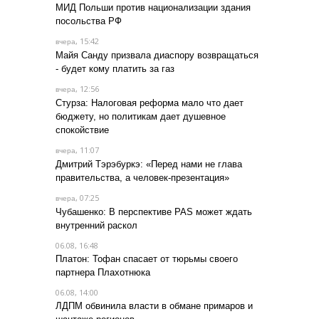
МИД Польши против национализации здания
посольства РФ
, 15:42
вчера
Майя Санду призвала диаспору возвращаться
- будет кому платить за газ
, 12:56
вчера
Стурза: Налоговая реформа мало что дает
бюджету, но политикам дает душевное
спокойствие
, 11:07
вчера
Дмитрий Тэрэбуркэ: «Перед нами не глава
правительства, а человек-презентация»
, 07:25
вчера
Чубашенко: В перспективе PAS может ждать
внутренний раскол
06.08, 16:48
Платон: Тофан спасает от тюрьмы своего
партнера Плахотнюка
06.08, 14:00
ЛДПМ обвинила власти в обмане примаров и