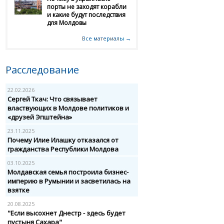
порты не заходят корабли
и какие будут последствия
для Молдовы
Все материалы →
Расследование
22.02.2026
Сергей Ткач: Что связывает
властвующих в Молдове политиков и
«друзей Эпштейна»
23.11.2025
Почему Илие Илашку отказался от
гражданства Республики Молдова
03.10.2025
Молдавская семья построила бизнес-
империю в Румынии и засветилась на
взятке
20.08.2025
"Если высохнет Днестр - здесь будет
пустыня Сахара"