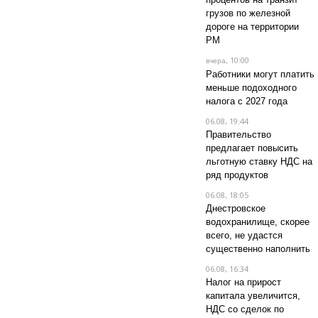
грузов по железной
дороге на территории
РМ
, 10:00
вчера
Работники могут платить
меньше подоходного
налога с 2027 года
06.08, 19:44
Правительство
предлагает повысить
льготную ставку НДС на
ряд продуктов
06.08, 18:05
Днестровское
водохранилище, скорее
всего, не удастся
существенно наполнить
06.08, 16:34
Налог на прирост
капитала увеличится,
НДС со сделок по