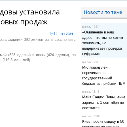
довы установила
Новости по теме
довых продаж
, 17:31
вчера
«Обвинение в наш
0
2284
адрес, что мы не хотим
ов с акциями 392 эмитентов, в сравнении с
экономить, не
.
выдерживает проверки
цифрами»
ай (523 сделки) и июнь (424 сделки), по
 (116,3 млн. лей).
, 17:00
вчера
Миллиард лей
перечислен в
государственный
бюджет из прибыли НБМ
, 13:18
вчера
Майя Санду: Повышение
зарплат с 1 сентября не
состоится
, 13:04
вчера
Киев просит скидку в 50
процентов на транзит