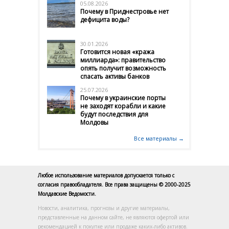
05.08.2026
Почему в Приднестровье нет
дефицита воды?
30.01.2026
Готовится новая «кража
миллиарда»: правительство
опять получит возможность
спасать активы банков
25.07.2026
Почему в украинские порты
не заходят корабли и какие
будут последствия для
Молдовы
Все материалы →
Любое использование материалов допускается только с
согласия правообладателя. Все права защищены © 2000-2025
Молдавские Ведомости.
Новости, аналитика, прогнозы и другие материалы,
представленные на данном сайте, не являются офертой или
рекомендацией к покупке или продаже каких-либо активов.