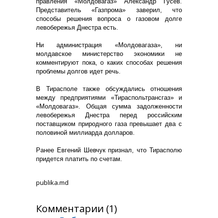
правления «Молдовагаз» Александр Гусев.
Представитель «Газпрома» заверил, что
способы решения вопроса о газовом долге
левобережья Днестра есть.
Ни администрация «Молдовагаза», ни
молдавское министерство экономики не
комментируют пока, о каких способах решения
проблемы долгов идет речь.
В Тирасполе также обсуждались отношения
между предприятиями «Тираспольтрансгаз» и
«Молдовагаз». Общая сумма задолженности
левобережья Днестра перед российским
поставщиком природного газа превышает два с
половиной миллиарда долларов.
Ранее Евгений Шевчук признал, что Тирасполю
придется платить по счетам.
publika.md
Комментарии (1)