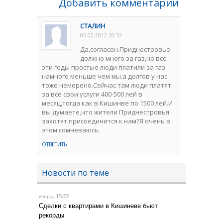
Добавить комментарии
СТАЛИН
02.02.2012 20:32
Да,согласен.Приднестровье
должно много за газ,но все
эти годы простые люди платили за газ
намного меньше чем мы.а долгов у нас
тоже немерено.Сейчас там люди платят
за все свои услуги 400-500 лей в
месяц,тогда как в Кишинве по 1500 лей.И
вы думаете,что жители Приднестровья
захотят присоединится к нам?Я очень в
этом сомневаюсь.
ОТВЕТИТЬ
Новости по теме
, 15:22
вчера
Сделки с квартирами в Кишиневе бьют
рекорды