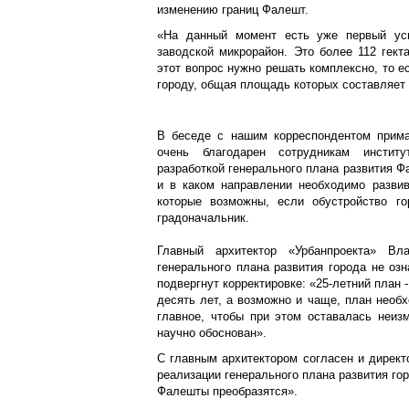
изменению границ Фалешт.
«На данный момент есть уже первый усп
заводской микрорайон. Это более 112 гект
этот вопрос нужно решать комплексно, то е
городу, общая площадь которых составляет 
В беседе с нашим корреспондентом прима
очень благодарен сотрудникам институ
разработкой генерального плана развития Фа
и в каком направлении необходимо развив
которые возможны, если обустройство го
градоначальник.
Главный архитектор «Урбанпроекта» Вл
генерального плана развития города не озн
подвергнут корректировке: «25-летний план 
десять лет, а возможно и чаще, план необ
главное, чтобы при этом оставалась неизм
научно обоснован».
С главным архитектором согласен и директ
реализации генерального плана развития гор
Фалешты преобразятся».