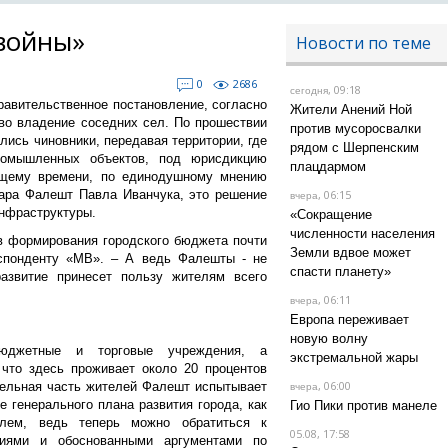
войны»
Новости по теме
0
2686
, 09:18
сегодня
правительственное постановление, согласно
Жители Анений Ной
во владение соседних сел. По прошествии
против мусоросвалки
лись чиновники, передавая территории, где
рядом с Шерпенским
ромышленных объектов, под юрисдикцию
плацдармом
ящему времени, по единодушному мнению
ара Фалешт Павла Иванчука, это решение
, 06:15
вчера
нфраструктуры.
«Сокращение
численности населения
в формирования городского бюджета почти
Земли вдвое может
еспонденту «МВ». – А ведь Фалешты - не
спасти планету»
развитие принесет пользу жителям всего
, 06:11
вчера
Европа переживает
новую волну
юджетные и торговые учреждения, а
экстремальной жары
 что здесь проживает около 20 процентов
, 06:00
тельная часть жителей Фалешт испытывает
вчера
 генерального плана развития города, как
Гио Пики против манеле
лем, ведь теперь можно обратиться к
05.08, 17:58
ниями и обоснованными аргументами по