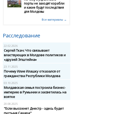
порты не заходят корабли
и какие будут последствия
для Молдовы
Все материалы →
Расследование
22.02.2026
Сергей Ткач: Что связывает
властвующих в Молдове политиков и
«друзей Эпштейна»
23.11.2025
Почему Илие Илашку отказался от
гражданства Республики Молдова
03.10.2025
Молдавская семья построила бизнес-
империю в Румынии и засветилась на
взятке
20.08.2025
"Если высохнет Днестр - здесь будет
пустыня Сахара"