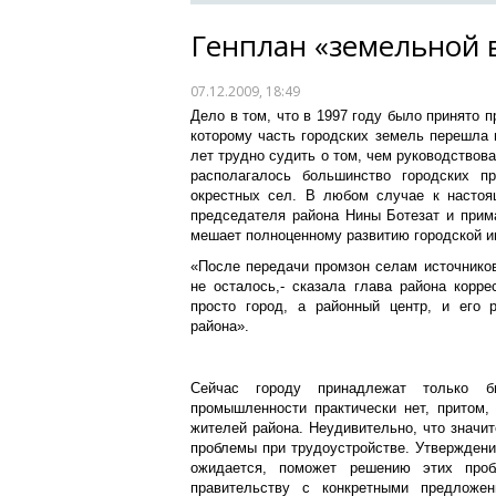
Генплан «земельной 
07.12.2009, 18:49
Дело в том, что в 1997 году было принято 
которому часть городских земель перешла 
лет трудно судить о том, чем руководствова
располагалось большинство городских п
окрестных сел. В любом случае к насто
председателя района Нины Ботезат и прим
мешает полноценному развитию городской и
«После передачи промзон селам источнико
не осталось,- сказала глава района корр
просто город, а районный центр, и его 
района».
Сейчас городу принадлежат только б
промышленности практически нет, притом,
жителей района. Неудивительно, что значи
проблемы при трудоустройстве. Утверждение
ожидается, поможет решению этих проб
правительству с конкретными предложе