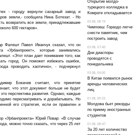
Открытие молдо-
турецкого колледжа в
ех - городу вернули сахарный завод и
Комрате откладывается
аров земли,- сообщила Нина Ботезат. - Но
03.08, 08:19
сть возвратить все земли, принадлежавшие
Чимпоеш: Гораздо легче
около 600 гектаров».
снести памятник, чем
построить завод
р Фалешт Павел Иванчук сказал, что он
03.08, 07:43
та «Урбанпроект», которые занимались
Дни диаспоры
лешт. «Этот план дает понимание того, как
проводятся с
ать город. Он поможет избежать ошибок,
понедельника
рода проводить хаотично», - подчеркнул
03.08, 06:00
В Китае появился рынок
адимир Бокачев считает, что принятие
аренды человеческих
ачает, что этот документ больше не будет
лиц
- это перспектива развития. Однако, каждые
01.08, 09:33
ходимо пересматривать и дорабатывать. Но
Молдова бьет рекорды
енной его стратегия, если он правилен и
по приему иностранных
студентов
ор «Урбанпроекта» Юрий Повар: «В случае
ода, можно точно сказать, что через 25 лет
01.08, 08:47
За 20 лет количество