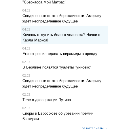
"Сберкасса Мой Матрас"
04.03
Соединенные штаты бережливости: Америку
ждет неопределенное будущее
04.03
Хочешь отлупить белого человека? Начни с
Карла Маркса!
04.03
Египет решил сдавать пирамиды в аренду
02.03
В Берлине появятся туалеты "унисекс"
02.03
Соединенные штаты бережливости: Америку
ждет неопределенное будущее
02.03
Time о диссертации Путина
02.03
Споры в Евросоюзе об урезании премий
банкирам
Все материалы →