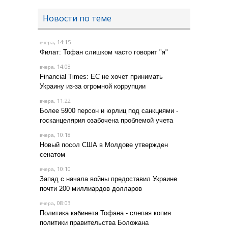
Новости по теме
, 14:15
вчера
Филат: Тофан слишком часто говорит "я"
, 14:08
вчера
Financial Times: ЕС не хочет принимать
Украину из-за огромной коррупции
, 11:22
вчера
Более 5900 персон и юрлиц под санкциями -
госканцелярия озабочена проблемой учета
, 10:18
вчера
Новый посол США в Молдове утвержден
сенатом
, 10:10
вчера
Запад с начала войны предоставил Украине
почти 200 миллиардов долларов
, 08:03
вчера
Политика кабинета Тофана - слепая копия
политики правительства Боложана