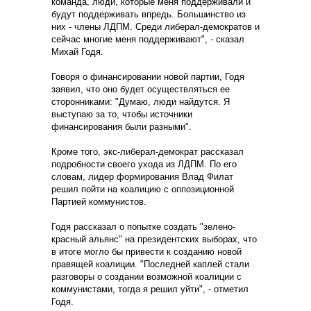
команда, люди, которые меня поддерживали и
будут поддерживать впредь. Большинство из
них - члены ЛДПМ. Среди либерал-демократов и
сейчас многие меня поддерживают", - сказал
Михай Годя.
Говоря о финансировании новой партии, Годя
заявил, что оно будет осуществляться ее
сторонниками: "Думаю, люди найдутся. Я
выступаю за то, чтобы источники
финансирования были разными".
Кроме того, экс-либерал-демократ рассказал
подробности своего ухода из ЛДПМ. По его
словам, лидер формирования Влад Филат
решил пойти на коалицию с оппозиционной
Партией коммунистов.
Годя рассказал о попытке создать "зелено-
красный альянс" на президентских выборах, что
в итоге могло бы привести к созданию новой
правящей коалиции. "Последней каплей стали
разговоры о создании возможной коалиции с
коммунистами, тогда я решил уйти", - отметил
Годя.