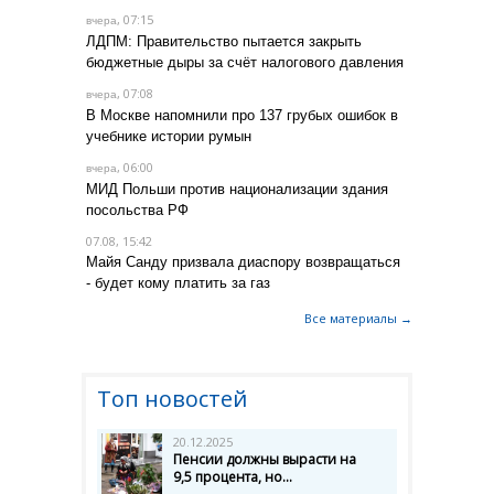
, 07:15
вчера
ЛДПМ: Правительство пытается закрыть
бюджетные дыры за счёт налогового давления
, 07:08
вчера
В Москве напомнили про 137 грубых ошибок в
учебнике истории румын
, 06:00
вчера
МИД Польши против национализации здания
посольства РФ
07.08, 15:42
Майя Санду призвала диаспору возвращаться
- будет кому платить за газ
Все материалы →
Топ новостей
20.12.2025
Пенсии должны вырасти на
9,5 процента, но...