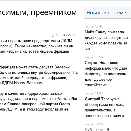
висимым, преемником
Новости по теме
, 15:42
вчера
Майя Санду призвала
0
2206
диаспору возвращаться
новым первым вице-председателем ЛДПМ
- будет кому платить за
просы). Также неизвестно, покинет ли он
газ
был избран в качестве лидера фракции
, 12:56
вчера
Стурза: Налоговая
 фракции может стать депутат Валерий
реформа мало что дает
бщили источники внутри формирования. На
бюджету, но политикам
заместителей председателя фракции,
дает душевное
ии ЛДПМ Ионом Баланом.
спокойствие
, 11:07
у в качестве лидера Христианско-
вчера
оду выдвигался в парламент от блока «Plaı
Дмитрий Тэрэбуркэ:
елем Социал-либеральной партии Олега
«Перед нами не глава
ель ЛДПМ, а в этом году возглавил её
правительства, а
человек-презентация»
, 07:25
вчера
Чубашенко: В