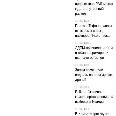
перспективе PAS может
ждать внутренний
раскол
06.08, 16:48
Платон: Тофан спасает
от тюрьмы своего
партнера Плахотнюка
06.08, 14:00
ЛДПМ обвинила власти
в обмане примаров и
шантаже регионов
06.08, 10:03
Зачем заблюрили
надпись на фрагментах
дрона?
06.08, 08:38
Politico: Украина -
камень преткновения на
выборах в Италии
05.08, 18:38
В Комрате критикуют