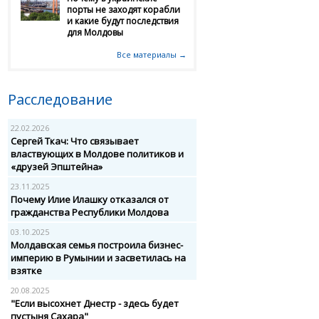
порты не заходят корабли
и какие будут последствия
для Молдовы
Все материалы →
Расследование
22.02.2026
Сергей Ткач: Что связывает
властвующих в Молдове политиков и
«друзей Эпштейна»
23.11.2025
Почему Илие Илашку отказался от
гражданства Республики Молдова
03.10.2025
Молдавская семья построила бизнес-
империю в Румынии и засветилась на
взятке
20.08.2025
"Если высохнет Днестр - здесь будет
пустыня Сахара"