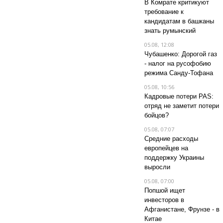
В Комрате критикуют
требование к
кандидатам в башканы
знать румынский
05.08, 12:08
Чубашенко: Дорогой газ
- налог на русофобию
режима Санду-Тофана
05.08, 10:56
Кадровые потери PAS:
отряд не заметит потери
бойцов?
05.08, 07:07
Средние расходы
европейцев на
поддержку Украины
выросли
05.08, 07:00
Попшой ищет
инвесторов в
Афганистане, Фрунзе - в
Китае