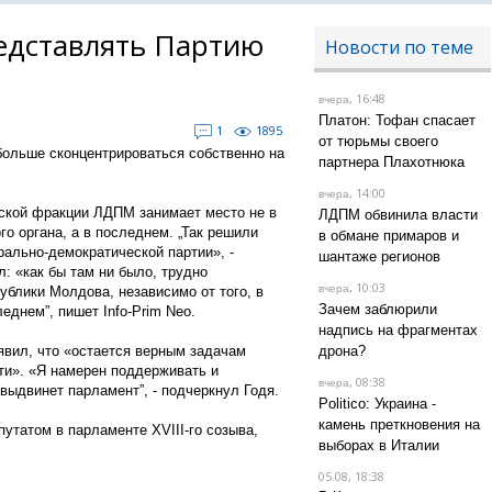
редставлять Партию
Новости по теме
, 16:48
вчера
Платон: Тофан спасает
1
1895
от тюрьмы своего
больше сконцентрироваться собственно на
партнера Плахотнюка
, 14:00
вчера
ской фракции ЛДПМ занимает место не в
ЛДПМ обвинила власти
о органа, а в последнем. „Так решили
в обмане примаров и
рально-демократической партии», -
шантаже регионов
: «как бы там ни было, трудно
, 10:03
вчера
ублики Молдова, независимо от того, в
Зачем заблюрили
леднем”, пишет Info-Prim Neo.
надпись на фрагментах
явил, что «остается верным задачам
дрона?
и». «Я намерен поддерживать и
, 08:38
вчера
выдвинет парламент”, - подчеркнул Годя.
Politico: Украина -
камень преткновения на
татом в парламенте XVIII-го созыва,
выборах в Италии
05.08, 18:38