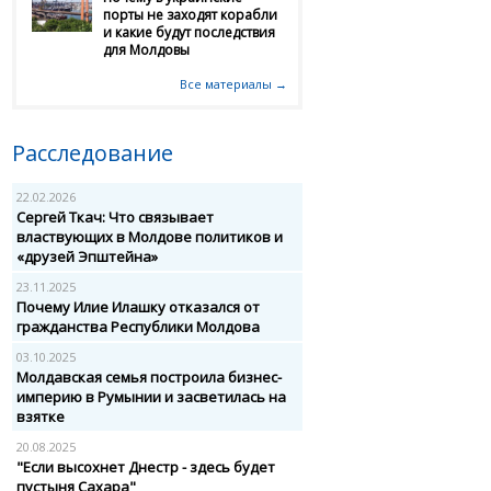
порты не заходят корабли
и какие будут последствия
для Молдовы
Все материалы →
Расследование
22.02.2026
Сергей Ткач: Что связывает
властвующих в Молдове политиков и
«друзей Эпштейна»
23.11.2025
Почему Илие Илашку отказался от
гражданства Республики Молдова
03.10.2025
Молдавская семья построила бизнес-
империю в Румынии и засветилась на
взятке
20.08.2025
"Если высохнет Днестр - здесь будет
пустыня Сахара"