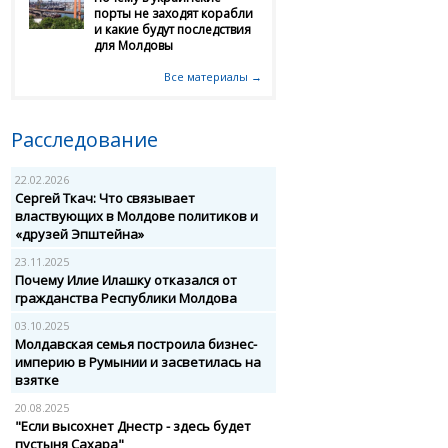
порты не заходят корабли
и какие будут последствия
для Молдовы
Все материалы →
Расследование
22.02.2026
Сергей Ткач: Что связывает
властвующих в Молдове политиков и
«друзей Эпштейна»
23.11.2025
Почему Илие Илашку отказался от
гражданства Республики Молдова
03.10.2025
Молдавская семья построила бизнес-
империю в Румынии и засветилась на
взятке
20.08.2025
"Если высохнет Днестр - здесь будет
пустыня Сахара"