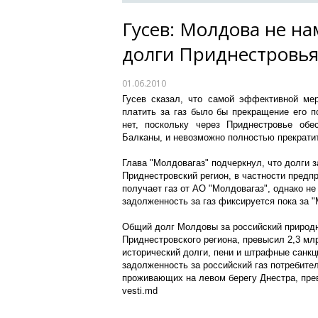
Гусев: Молдова не н
долги Приднестровья 
01.06.2010
Гусев сказал, что самой эффективной мер
платить за газ было бы прекращение его п
нет, поскольку через Приднестровье обес
Балканы, и невозможно полностью прекратит
Глава "Молдовагаз" подчеркнул, что долги з
Приднестровский регион, в частности предпр
получает газ от АО "Молдовагаз", однако не
задолженность за газ фиксируется пока за 
Общий долг Молдовы за российский природн
Приднестровского региона, превысил 2,3 мл
исторический долги, пени и штрафные санкц
задолженность за российский газ потребите
проживающих на левом берегу Днестра, пре
vesti.md