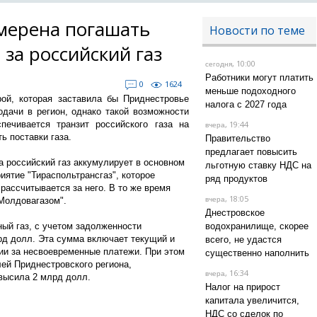
амерена погашать
Новости по теме
за российский газ
, 10:00
сегодня
Работники могут платить
0
1624
меньше подоходного
ой, которая заставила бы Приднестровье
налога с 2027 года
одачи в регион, однако такой возможности
печивается транзит российского газа на
, 19:44
вчера
ь поставки газа.
Правительство
предлагает повысить
а российский газ аккумулирует в основном
льготную ставку НДС на
иятие "Тираспольтрансгаз", которое
ряд продуктов
 рассчитывается за него. В то же время
, 18:05
"Молдовагазом".
вчера
Днестровское
ый газ, с учетом задолженности
водохранилище, скорее
рд долл. Эта сумма включает текущий и
всего, не удастся
ии за несвоевременные платежи. При этом
существенно наполнить
лей Приднестровского региона,
, 16:34
вчера
высила 2 млрд долл.
Налог на прирост
капитала увеличится,
НДС со сделок по