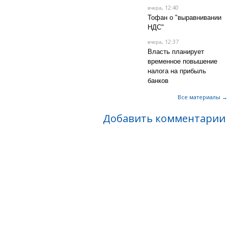
, 12:40
вчера
Тофан о "выравнивании
НДС"
, 12:37
вчера
Власть планирует
временное повышение
налога на прибыль
банков
Все материалы →
Добавить комментарии