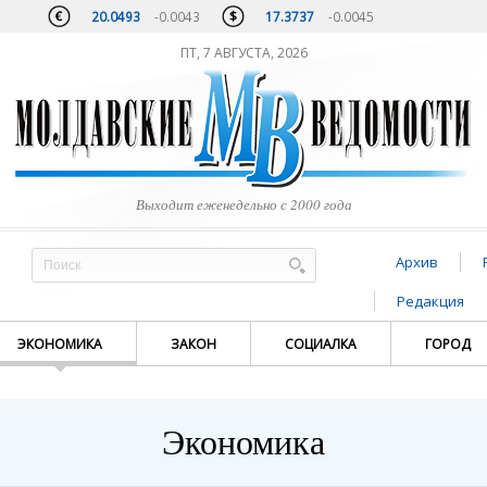
20.0493
-0.0043
17.3737
-0.0045
ПТ, 7 АВГУСТА, 2026
Выходит еженедельно с 2000 года
Архив
Редакция
ЭКОНОМИКА
ЗАКОН
СОЦИАЛКА
ГОРОД
Экономика