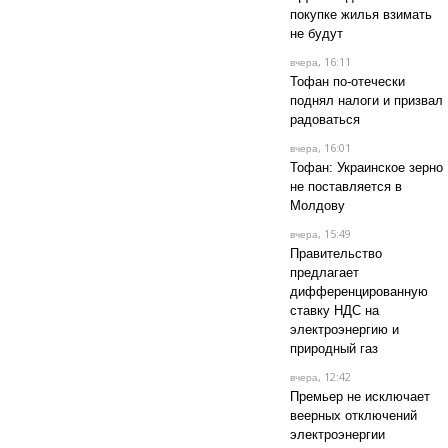
покупке жилья взимать
не будут
, 16:11
вчера
Тофан по-отечески
поднял налоги и призвал
радоваться
, 16:01
вчера
Тофан: Украинское зерно
не поставляется в
Молдову
, 15:49
вчера
Правительство
предлагает
дифференцированную
ставку НДС на
электроэнергию и
природный газ
, 12:42
вчера
Премьер не исключает
веерных отключений
электроэнергии