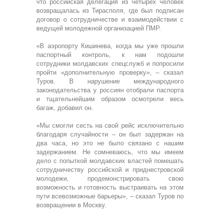
что российская делегация из четырех человек
возвращалась из Тирасполя, где был подписан
договор о сотрудничестве и взаимодействии с
ведущей молодежной организацией ПМР.
«В аэропорту Кишинева, когда мы уже прошли
паспортный контроль, к нам подошли
сотрудники молдавских спецслужб и попросили
пройти «дополнительную проверку», – сказал
Туров. В нарушение международного
законодательства у россиян отобрали паспорта
и тщательнейшим образом осмотрели весь
багаж, добавил он.
«Мы смогли сесть на свой рейс исключительно
благодаря случайности – он был задержан на
два часа, но это не было связано с нашим
задержанием. Не сомневаюсь, что мы имеем
дело с попыткой молдавских властей помешать
сотрудничеству российской и приднестровской
молодежи, продемонстрировать свою
возможность и готовность выстраивать на этом
пути всевозможные барьеры», – сказал Туров по
возвращении в Москву.