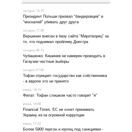
, 16:15
сегодня
Президент Польши призвал "бандеровцев" и
"москалей" убивать друг друга
, 11:38
сегодня
Вершинин внесен в базу сайта "Миротворец" за
то, что поднимал проблему Днестра
, 08:15
сегодня
Чубашенко: Кишинев не намерен проводить в
Гагаузии честные выборы
, 07:43
сегодня
Тофан отрицает государство как собственника
- в европе это не принято
, 14:15
вчера
Филат: Тофан слишком часто говорит "я"
, 14:08
вчера
Financial Times: ЕС не хочет принимать
Украину из-за огромной коррупции
, 11:22
вчера
Более 5900 персон и юрлиц под санкциями -