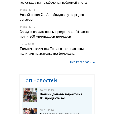
госканцелярия озабочена проблемой учета
, 10:18
вчера
Новый посол США в Молдове утвержден
сенатом
, 10:10
вчера
Запад с начала войны предоставил Украине
почти 200 миллиардов долларов
, 08:03
вчера
Политика кабинета Тофана - слепая копия
политики правительства Боложана
Все материалы →
Топ новостей
20.12.2025
Пенсии должны вырасти на
9,5 процента, но...
08.01.2026