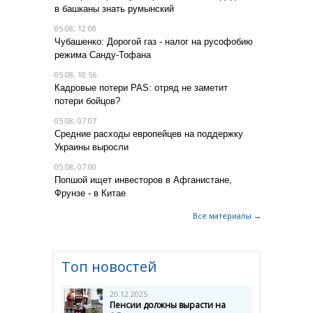
в башканы знать румынский
05.08, 12:08
Чубашенко: Дорогой газ - налог на русофобию
режима Санду-Тофана
05.08, 10:56
Кадровые потери PAS: отряд не заметит
потери бойцов?
05.08, 07:07
Средние расходы европейцев на поддержку
Украины выросли
05.08, 07:00
Попшой ищет инвесторов в Афганистане,
Фрунзе - в Китае
Все материалы →
Топ новостей
20.12.2025
Пенсии должны вырасти на