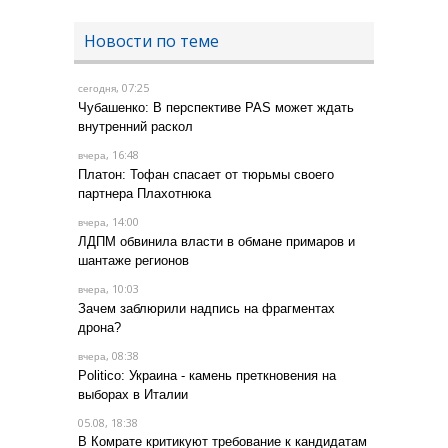
Новости по теме
, 07:25
сегодня
Чубашенко: В перспективе PAS может ждать
внутренний раскол
, 16:48
вчера
Платон: Тофан спасает от тюрьмы своего
партнера Плахотнюка
, 14:00
вчера
ЛДПМ обвинила власти в обмане примаров и
шантаже регионов
, 10:03
вчера
Зачем заблюрили надпись на фрагментах
дрона?
, 08:38
вчера
Politico: Украина - камень преткновения на
выборах в Италии
05.08, 18:38
В Комрате критикуют требование к кандидатам