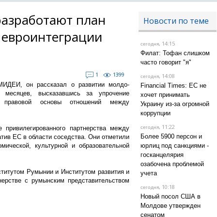
разработают план
Новости по теме
 евроинтеграции
, 14:15
сегодня
Филат: Тофан слишком
часто говорит "я"
1
1399
, 14:08
сегодня
ИДЕИ, он рассказал о развитии молдо-
Financial Times: ЕС не
 месяцев, высказавшись за упрочение
хочет принимать
е правовой основы отношений между
Украину из-за огромной
коррупции
, 11:22
е привилегированного партнерства между
сегодня
Более 5900 персон и
тив ЕС в области соседства. Они отметили
мической, культурной и образовательной
юрлиц под санкциями -
госканцелярия
озабочена проблемой
титутом Румынии и Институтом развития и
учета
тнерстве с румынским представительством
, 10:18
сегодня
Новый посол США в
Молдове утвержден
сенатом