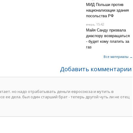
МИД Польши против
национализации здания
посольства РФ
, 15:42
вчера
Майя Санду призвала
диаспору возвращаться
- будет кому платить за
газ
Все материалы →
Добавить комментарии
атает. но надо отрабатывать деньги евросоюза и мутить в
се ее дела. был один старший брат - теперь другой чуть ли не отец