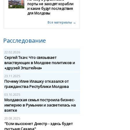
порты не заходят корабли
и какие будут последствия
для Молдовы
Все материалы →
Расследование
22.02.2026
Сергей Ткач: Что связывает
властвующих в Молдове политиков и
«друзей Эпштейна»
23.11.2025
Почему Илие Илашку отказался от
гражданства Республики Молдова
03.10.2025
Молдавская семья построила бизнес-
империю в Румынии и засветилась на
взятке
20.08.2025
"Если высохнет Днестр - здесь будет
пустыня Сахара"