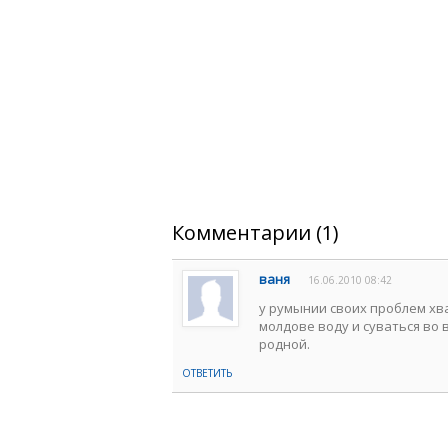
Комментарии (1)
ваня
16.06.2010 08:42
у румынии своих проблем хв
молдове воду и суваться во в
родной.
ОТВЕТИТЬ