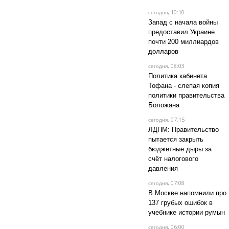
, 10:10
сегодня
Запад с начала войны
предоставил Украине
почти 200 миллиардов
долларов
, 08:03
сегодня
Политика кабинета
Тофана - слепая копия
политики правительства
Боложана
, 07:15
сегодня
ЛДПМ: Правительство
пытается закрыть
бюджетные дыры за
счёт налогового
давления
, 07:08
сегодня
В Москве напомнили про
137 грубых ошибок в
учебнике истории румын
, 06:00
сегодня