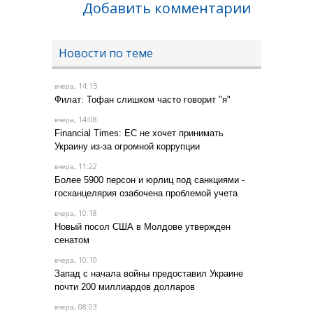
Добавить комментарии
Новости по теме
, 14:15
вчера
Филат: Тофан слишком часто говорит "я"
, 14:08
вчера
Financial Times: ЕС не хочет принимать
Украину из-за огромной коррупции
, 11:22
вчера
Более 5900 персон и юрлиц под санкциями -
госканцелярия озабочена проблемой учета
, 10:18
вчера
Новый посол США в Молдове утвержден
сенатом
, 10:10
вчера
Запад с начала войны предоставил Украине
почти 200 миллиардов долларов
, 08:03
вчера