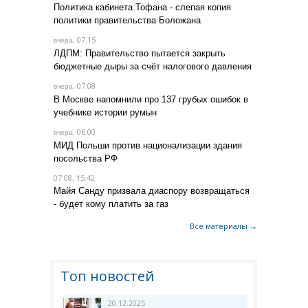
Политика кабинета Тофана - слепая копия
политики правительства Боложана
, 07:15
вчера
ЛДПМ: Правительство пытается закрыть
бюджетные дыры за счёт налогового давления
, 07:08
вчера
В Москве напомнили про 137 грубых ошибок в
учебнике истории румын
, 06:00
вчера
МИД Польши против национализации здания
посольства РФ
07.08, 15:42
Майя Санду призвала диаспору возвращаться
- будет кому платить за газ
Все материалы →
Топ новостей
20.12.2025