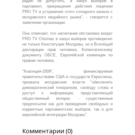
радио не допустить, в канун выборов в
парламент, прекращения действия лицензии
PRO TV и устранения этого солидного канала с
молдавского медийного рынка", - говорится с
заявлении организации.
Она отмечает, что нагнетание обстановки вокруг
PRO TV Chisinau в канун выборов противоречит
не только Конституции Молдовы, но и Всеобщей
декларации прав человека, Копенгагенскому
документу ОБСЕ, Европейской конвенции по
правам человека.
"Коалиция-2009", финансируемая
правительствами США и государств Евросоюза,
призвала молдавские власти "обеспечить
демократический плюрализм, свободу слова и
доступ к информации, представляющей
общественный интерес - существенные
предпосылки как для проведения свободных и
корректных парламентских выборов, так и для
европейской интеграции Молдовы".
Комментарии (0)