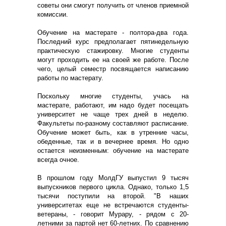
советы они смогут получить от членов приемной
комиссии.
Обучение на мастерате - полтора-два года.
Последний курс предполагает пятинедельную
практическую стажировку. Многие студенты
могут проходить ее на своей же работе. После
чего, целый семестр посвящается написанию
работы по мастерату.
Поскольку многие студенты, учась на
мастерате, работают, им надо будет посещать
университет не чаще трех дней в неделю.
Факультеты по-разному составляют расписание.
Обучение может быть, как в утренние часы,
обеденные, так и в вечернее время. Но одно
остается неизменным: обучение на мастерате
всегда очное.
В прошлом году МолдГУ выпустил 9 тысяч
выпускников первого цикла. Однако, только 1,5
тысячи поступили на второй. "В наших
университетах еще не встречаются студенты-
ветераны, - говорит Мурару, - рядом с 20-
летними за партой нет 60-летних. По сравнению