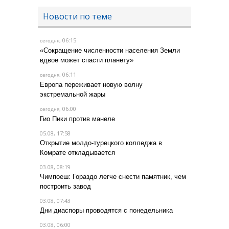
Новости по теме
, 06:15
сегодня
«Сокращение численности населения Земли
вдвое может спасти планету»
, 06:11
сегодня
Европа переживает новую волну
экстремальной жары
, 06:00
сегодня
Гио Пики против манеле
05.08, 17:58
Открытие молдо-турецкого колледжа в
Комрате откладывается
03.08, 08:19
Чимпоеш: Гораздо легче снести памятник, чем
построить завод
03.08, 07:43
Дни диаспоры проводятся с понедельника
03.08, 06:00