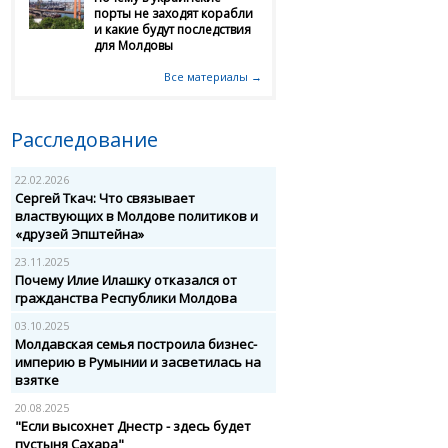
порты не заходят корабли
и какие будут последствия
для Молдовы
Все материалы →
Расследование
22.02.2026
Сергей Ткач: Что связывает
властвующих в Молдове политиков и
«друзей Эпштейна»
23.11.2025
Почему Илие Илашку отказался от
гражданства Республики Молдова
03.10.2025
Молдавская семья построила бизнес-
империю в Румынии и засветилась на
взятке
20.08.2025
"Если высохнет Днестр - здесь будет
пустыня Сахара"