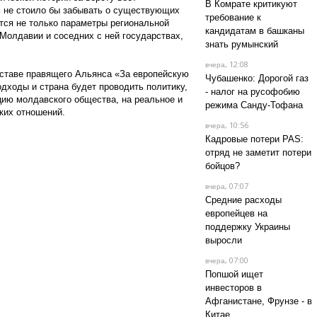
В Комрате критикуют
 не стоило бы забывать о существующих
требование к
тся не только параметры региональной
кандидатам в башканы
Молдавии и соседних с ней государствах,
знать румынский
, 12:08
вчера
оставе правящего Альянса «За европейскую
Чубашенко: Дорогой газ
дходы и страна будет проводить политику,
- налог на русофобию
цию молдавского общества, на реальное и
режима Санду-Тофана
ких отношений.
, 10:56
вчера
Кадровые потери PAS:
отряд не заметит потери
бойцов?
, 07:07
вчера
Средние расходы
европейцев на
поддержку Украины
выросли
, 07:00
вчера
Попшой ищет
инвесторов в
Афганистане, Фрунзе - в
Китае