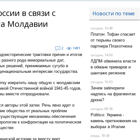
сии в связи с
Новости по теме
нта Молдавии
, 16:48
сегодня
Платон: Тофан спасает
от тюрьмы своего
партнера Плахотнюка
2
1491
вдоисторические трактовки причин и итогов
, 14:00
сегодня
 разного рода мемориальных дат,
ЛДПМ обвинила власти
ых решений, принимаемых сугубо в
в обмане примаров и
щенациональным интересам государства.
шантаже регионов
, 10:03
ытку извратить нашу общую с молдавским
сегодня
Зачем заблюрили
икой Отечественной войной 1941-45 годов,
мы вместе отпраздновали.
надпись на фрагментах
дрона?
 авторы этой затеи. Речь явно идет о
, 08:38
сегодня
ние общества от реальных проблем
Politico: Украина -
 существующие механизмы обеспечения
камень преткновения на
 прологом к конфронтации на политическом
выборах в Италии
ществе.
, 18:38
вчера
ической истории за версту веет