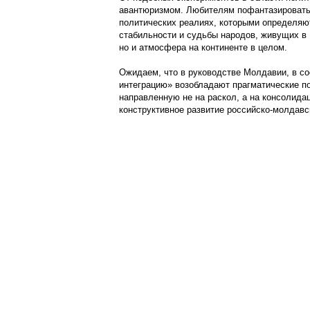
авантюризмом. Любителям пофантазировать
политических реалиях, которыми определяю
стабильности и судьбы народов, живущих в 
но и атмосфера на континенте в целом.
Ожидаем, что в руководстве Молдавии, в с
интеграцию» возобладают прагматические по
направленную не на раскол, а на консолида
конструктивное развитие российско-молдавс