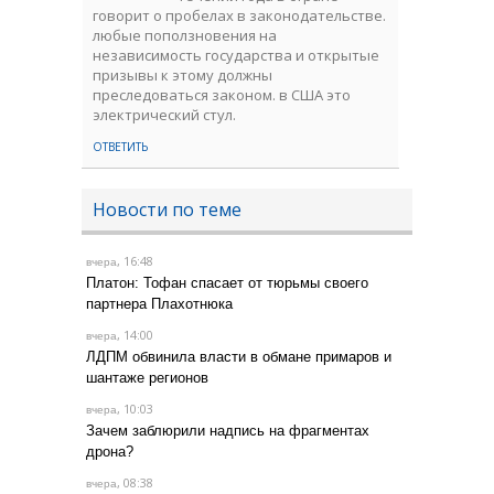
говорит о пробелах в законодательстве.
любые поползновения на
независимость государства и открытые
призывы к этому должны
преследоваться законом. в США это
электрический стул.
ОТВЕТИТЬ
Новости по теме
, 16:48
вчера
Платон: Тофан спасает от тюрьмы своего
партнера Плахотнюка
, 14:00
вчера
ЛДПМ обвинила власти в обмане примаров и
шантаже регионов
, 10:03
вчера
Зачем заблюрили надпись на фрагментах
дрона?
, 08:38
вчера