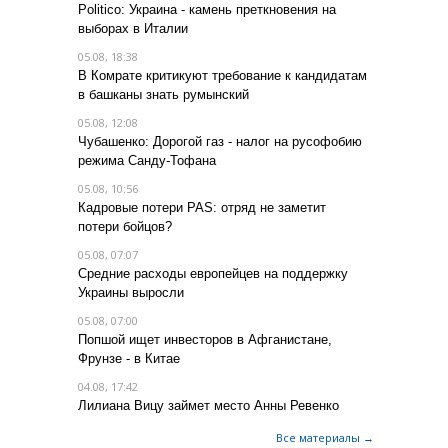
Politico: Украина - камень преткновения на
выборах в Италии
05.08, 18:38
В Комрате критикуют требование к кандидатам
в башканы знать румынский
05.08, 12:08
Чубашенко: Дорогой газ - налог на русофобию
режима Санду-Тофана
05.08, 10:56
Кадровые потери PAS: отряд не заметит
потери бойцов?
05.08, 07:07
Средние расходы европейцев на поддержку
Украины выросли
05.08, 07:00
Попшой ищет инвесторов в Афганистане,
Фрунзе - в Китае
04.08, 17:42
Лилиана Вицу займет место Анны Ревенко
Все материалы →