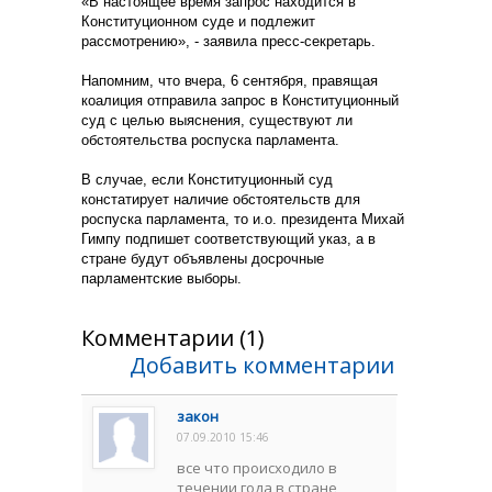
«В настоящее время запрос находится в
Конституционном суде и подлежит
рассмотрению», - заявила пресс-секретарь.
Напомним, что вчера, 6 сентября, правящая
коалиция отправила запрос в Конституционный
суд с целью выяснения, существуют ли
обстоятельства роспуска парламента.
В случае, если Конституционный суд
констатирует наличие обстоятельств для
роспуска парламента, то и.о. президента Михай
Гимпу подпишет соответствующий указ, а в
стране будут объявлены досрочные
парламентские выборы.
Комментарии (1)
Добавить комментарии
закон
07.09.2010 15:46
все что происходило в
течении года в стране