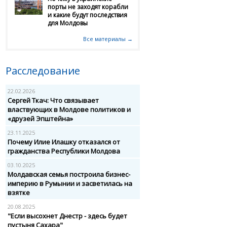
порты не заходят корабли
и какие будут последствия
для Молдовы
Все материалы →
Расследование
22.02.2026
Сергей Ткач: Что связывает
властвующих в Молдове политиков и
«друзей Эпштейна»
23.11.2025
Почему Илие Илашку отказался от
гражданства Республики Молдова
03.10.2025
Молдавская семья построила бизнес-
империю в Румынии и засветилась на
взятке
20.08.2025
"Если высохнет Днестр - здесь будет
пустыня Сахара"