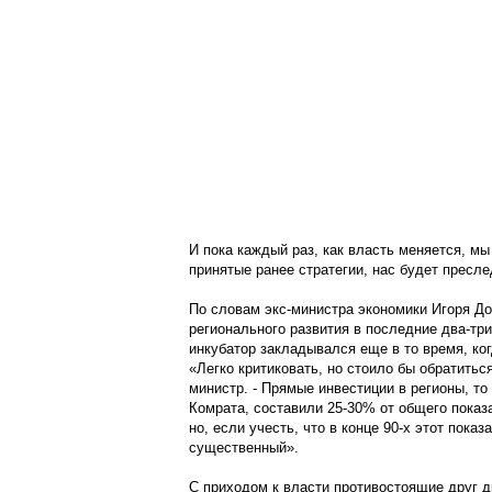
И пока каждый раз, как власть меняется, м
принятые ранее стратегии, нас будет прес
По словам экс-министра экономики Игоря Д
регионального развития в последние два-три 
инкубатор закладывался еще в то время, ко
«Легко критиковать, но стоило бы обратиться
министр. - Прямые инвестиции в регионы, то
Комрата, составили 25-30% от общего показа
но, если учесть, что в конце 90-х этот пока
существенный».
С приходом к власти противостоящие друг д