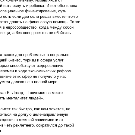
ься коллективизму. Избавляясь от
й выплеснуть и ребенка. И вот объявлена
 специальное финансирование, суть
о есть если два села решат вместе что-то
претендовать на финансовую помощь. То же
я в евросообщество, когда между собой
вещи, а без спецпроектов не обойтись.
 а также для проблемных в социально-
ний бизнес, туризм и сфера услуг
торые способствуют оздоровлению
перемен в ходе экономических реформ.
звитие этих сфер не получило у нас
ется далеко не в полной мере.
зал В. Лазэр, - Топчемся на месте.
ать менталитет людей».
литет так быстро, как нам хочется, не
роиться на долгую целенаправленную
аходится в жесткой зависимости от
из четырехлетнего, сократился до такой
м.