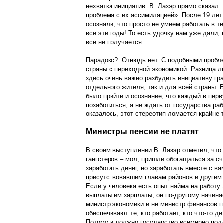
нехватка инициатив. В. Лазэр прямо сказал:
проблема с их ассимиляцией». После 19 лет
осознали, что просто не умеем работать в т
все эти годы! То есть удочку нам уже дали, 
все не получается.
Парадокс? Отнюдь нет. С подобными пробле
страны с переходной экономикой. Разница ли
здесь очень важно разбудить инициативу гр
отдельного жителя, так и для всей страны.
было прийти и осознание, что каждый в пер
позаботиться, а не ждать от государства раб
оказалось, этот стереотип ломается крайне 
Министры пенсии не платят
В своем выступлении В. Лазэр отметил, что 
гангстеров – мол, пришли обогащаться за сч
заработать денег, но заработать вместе с в
присутствовавшим главам районов и другим
Если у человека есть опыт найма на работу 
выплаты им зарплаты, он по-другому начина
министр экономики и не министр финансов п
обеспечивают те, кто работает, кто что-то де
Потому и должно государство всемерно подд