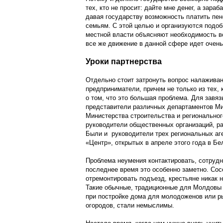
тех, кто не просит: дайте мне денег, а зараб
давая государству возможность платить пе
семьям. С этой целью и организуются подо
местной власти объясняют необходимость в
все же движение в данной сфере идет очен
Уроки партнерства
Отдельно стоит затронуть вопрос налаживан
предприниматели, причем не только из тех, 
о том, что это большая проблема. Для завя
представители различных департаментов Ми
Министерства строительства и региональног
руководители общественных организаций, ра
Были и руководители трех региональных аге
«Центр», открытых в апреле этого года в 
Проблема неумения контактировать, сотрудн
последнее время это особенно заметно. Сосе
отремонтировать подъезд, крестьяне никак н
Такие обычные, традиционные для Молдовы в
при постройке дома для молодоженов или р
огородов, стали немыслимы.