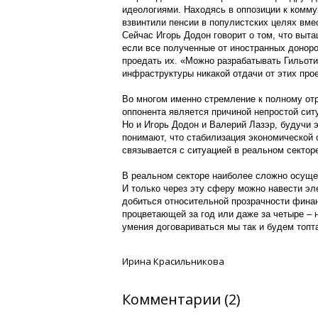
идеологиями. Находясь в оппозиции к комму
взвинтили пенсии в популистских целях вмес
Сейчас Игорь Додон говорит о том, что выта
если все полученные от иностранных доноро
проедать их. «Можно разрабатывать Гильоти
инфраструктуры никакой отдачи от этих прое
Во многом именно стремление к полному от
оппонента является причиной непростой ситу
Но и Игорь Додон и Валерий Лазэр, будучи 
понимают, что стабилизация экономической 
связывается с ситуацией в реальном секторе
В реальном секторе наиболее сложно осуще
И только через эту сферу можно навести эл
добиться относительной прозрачности фина
процветающей за год или даже за четыре – 
умения договариваться мы так и будем топта
Ирина Красильникова
Комментарии (2)