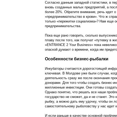
Согласно данным западной статистики, в пе
вновь созданных малых предприятий, а пос
более 20%. Обратите внимание, речь идет о с
«предпринимательство в крови». Что ж спра
только «пережитки социализма»? Нам еще о
предпринимательства.
Пока еще рано говорить, сколько выпускнико
плаву после того, как получат «путевку в ж
«ENTRANCE 2 Your Business» пока невелико.
опаской думают о времени, когда им придет
Особенности бизнес-рыбалки
Инкубаторы считаются дорогостоящей инфра
ключевая. В Молдове уже были случаи, ког
деятельность сразу же после окончания пр
донорами. Для того чтобы создать бизнес-и
миллионные инвестиции. Они готовы создат
Однако понятно, что решать все наши пробле
государство не сможет, да и не станет. Это
рыбку, а можно дать ему удочку, чтобы он л
самостоятельному рыболовству у нас идет к
И если раньше в качестве основной проблемы