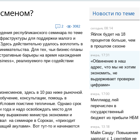
есменом?
Новости по теме
2
3082
, 08:14
сегодня
ведения республиканского семинара по теме
Яблок будет на 18
нфраструктуры для поддержки малого и
процентов больше, чем
 Здесь действительно удалось воплотить в
в прошлом сезоне
инимательства. Для тех, чьи бизнес-планы
, 17:31
стративные барьеры на время нахождения
вчера
iness», реализуемого при содействии
«Обвинение в наш
адрес, что мы не хотим
экономить, не
выдерживает проверки
цифрами»
знесменов, здесь в 10 раз ниже рыночной.
, 17:00
вчера
обучение, консультации, помощь в
Миллиард лей
 Условия поистине тепличные. Однако срок
перечислен в
и года и надо освобождать место для
государственный
ому выражению министра экономики и
бюджет из прибыли НБМ
вал на семинаре в Сороках, «приходит
шащий акулами». Вот тут-то и начинаются
, 13:18
вчера
Майя Санду: Повышение
зарплат с 1 сентября не