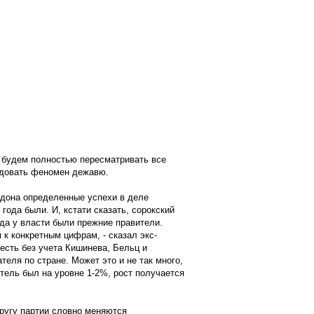
ы будем полностью пересматривать все
ледовать феномен дежавю.
одона определенные успехи в деле
года были. И, кстати сказать, сорокский
гда у власти были прежние правители.
 к конкретным цифрам, - сказал экс-
 есть без учета Кишинева, Бельц и
теля по стране. Может это и не так много,
затель был на уровне 1-2%, рост получается
ругу партии словно меняются