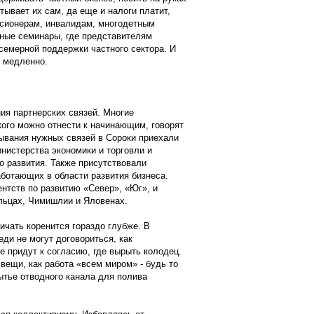
атывает их сам, да еще и налоги платит,
нсионерам, инвалидам, многодетным
бные семинары, где представителям
семерной поддержки частного сектора. И
ь медленно.
ия партнерских связей. Многие
кого можно отнести к начинающим, говорят
зывания нужных связей в Сороки приехали
нистерства экономики и торговли и
о развития. Также присутствовали
ботающих в области развития бизнеса.
нтств по развитию «Север», «Юг», и
Бельцах, Чимишлии и Яловенах.
ичать коренится гораздо глубже. В
ди не могут договориться, как
е придут к согласию, где вырыть колодец.
ещи, как работа «всем миром» - будь то
ытье отводного канала для полива