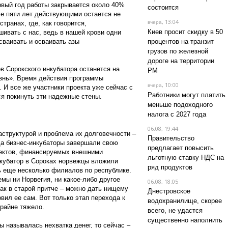
рвый год работы закрывается около 40%
состоится
ле пяти лет действующими остается не
, 13:04
транах, где, как говорится,
вчера
Киев просит скидку в 50
шивать с нас, ведь в нашей крови одни
сваивать и осваивать азы
процентов на транзит
грузов по железной
дороге на территории
в Сорокского инкубатора останется на
РМ
изнь». Время действия программы
, 10:00
вчера
 И все же участники проекта уже сейчас с
Работники могут платить
ся покинуть эти надежные стены.
меньше подоходного
налога с 2027 года
06.08, 19:44
структурой и проблема их долговечности –
Правительство
да бизнес-инкубаторы завершали свою
предлагает повысить
оектов, финансируемых внешними
льготную ставку НДС на
нкубатор в Сороках норвежцы вложили
ряд продуктов
ь еще несколько филиалов по республике.
мы ни Норвегия, ни какое-либо другое
06.08, 18:05
 как в старой притче – можно дать нищему
Днестровское
овил ее сам. Вот только этап перехода к
водохранилище, скорее
райне тяжело.
всего, не удастся
существенно наполнить
 называлась нехватка денег, то сейчас –