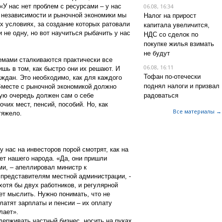
 «У нас нет проблем с ресурсами – у нас
06.08, 16:34
 независимости и рыночной экономики мы
Налог на прирост
ех условиях, за создание которых ратовали
капитала увеличится,
и не одну, но вот научиться рыбачить у нас
НДС со сделок по
покупке жилья взимать
не будут
мами сталкиваются практически все
06.08, 16:11
шь в том, как быстро они их решают. И
Тофан по-отечески
аждан. Это необходимо, как для каждого
поднял налоги и призвал
 Вместе с рыночной экономикой должно
вую очередь должен сам о себе
радоваться
очих мест, пенсий, пособий. Но, как
Все материалы →
тяжело.
у нас на инвесторов порой смотрят, как на
ет нашего народа. «Да, они пришли
ами, – апеллировал министр к
 представителям местной администрации, -
хотя бы двух работников, и регулярной
ет мыслить. Нужно понимать, что не
латят зарплаты и пенсии – их оплату
лает».
ерживать частный бизнес, носить на руках