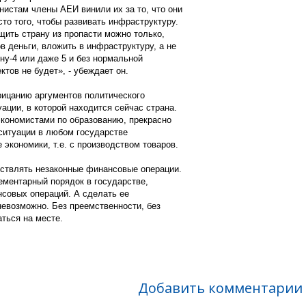
нистам члены АЕИ винили их за то, что они
то того, чтобы развивать инфраструктуру.
щить страну из пропасти можно только,
в деньги, вложить в инфраструктуру, а не
ну-4 или даже 5 и без нормальной
ктов не будет», - убеждает он.
рицанию аргументов политического
ации, в которой находится сейчас страна.
экономистами по образованию, прекрасно
ситуации в любом государстве
 экономики, т.е. с производством товаров.
ствлять незаконные финансовые операции.
ементарный порядок в государстве,
нсовых операций. А сделать ее
невозможно. Без преемственности, без
ться на месте.
Добавить комментарии