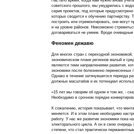
Настало время, когда нам нужно вновь учит
советского прошлого, мы умудрились с водо
серия проектов, под которые предусмотрено
которых сводится к обучению партнерству. Т
построить или отремонтировать, они могут 
и на уровне районов. Невозможно стремитьс
договариваться не умеем. Вроде очевидные 
Феномен дежавю
Для многих стран с переходной экономикой,
экономическом плане регионов малый и сред
являются теми направлениями развития, ко
экономики после болезненно перенесенных 
Однако в течение затянувшегося периода ра
должных масштабов и их потенциал использу
«15 лет мы говорим об одном и том же, - ска
Необходимо в срочном порядке конвертиров
К сожалению, история показывает, что мента
меняется. И в этом плане необходимо наст
работу. У нас же развитие экономики пока н
электорального цикла. А он в свою очередь 
степени, что стал практически перманентны