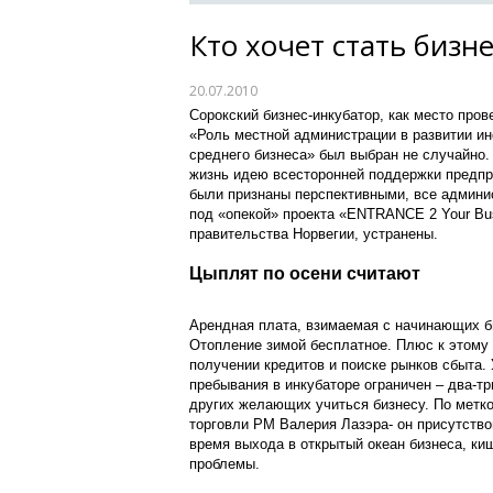
Кто хочет стать бизн
20.07.2010
Сорокский бизнес-инкубатор, как место про
«Роль местной администрации в развитии и
среднего бизнеса» был выбран не случайно.
жизнь идею всесторонней поддержки предпр
были признаны перспективными, все админи
под «опекой» проекта «ENTRANCE 2 Your Bus
правительства Норвегии, устранены.
Цыплят по осени считают
Арендная плата, взимаемая с начинающих би
Отопление зимой бесплатное. Плюс к этому 
получении кредитов и поиске рынков сбыта.
пребывания в инкубаторе ограничен – два-тр
других желающих учиться бизнесу. По метк
торговли РМ Валерия Лазэра- он присутство
время выхода в открытый океан бизнеса, ки
проблемы.