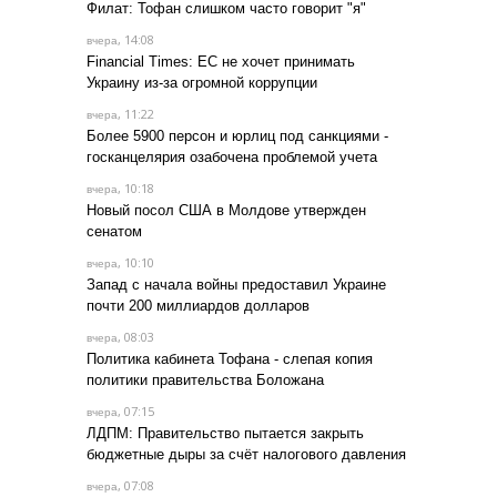
Филат: Тофан слишком часто говорит "я"
, 14:08
вчера
Financial Times: ЕС не хочет принимать
Украину из-за огромной коррупции
, 11:22
вчера
Более 5900 персон и юрлиц под санкциями -
госканцелярия озабочена проблемой учета
, 10:18
вчера
Новый посол США в Молдове утвержден
сенатом
, 10:10
вчера
Запад с начала войны предоставил Украине
почти 200 миллиардов долларов
, 08:03
вчера
Политика кабинета Тофана - слепая копия
политики правительства Боложана
, 07:15
вчера
ЛДПМ: Правительство пытается закрыть
бюджетные дыры за счёт налогового давления
, 07:08
вчера