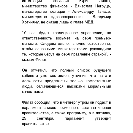
интеграции возглавит Юрие Лянкэ,
министерство финансов - Вячеслав Негруцэ,
министерство юстиции - Александру Тэнасе,
министерство здравоохранения - Владимир
Хотиняну, не сказав лишь о главе МВД.
"У нас будет коалиционное управление, но
ответственность возьмет на себя премьер-
министр. Следовательно, вполне естественно,
чтобы основными министерствами руководили
те, которые берут на себя правление страной", -
сказал Филат.
Он отметил, что полный список будущего
кабинета уже составлен, уточнив, что на эти
должности предложены только компетентные
люди, отличающиеся высокими моральными
качествами.
Филат сообщил, что в четверг утром он подаст в
парламент список поименного состава членов
правительства, а также программу, а в пятницу,
25 сентября, парламент утвердит
правительство.