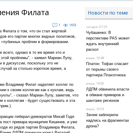
ления Филата
Новости по теме
1
1653
, 07:25
сегодня
 Филата о том, что он стал жертвой
Чубашенко: В
ядов его партии многих видных политиков,
перспективе PAS может
т глубинных проблем в формировании.
ждать внутренний
раскол
 всего, однако в то же время это и
а этой проблемы", - заявил Мариан Лупу,
, 16:48
вчера
м в дискуссии, поскольку это не
Платон: Тофан спасает
лучай за столько короткое время, а
от тюрьмы своего
партнера Плахотнюка
, 14:00
вчера
ыми Владимир Филат наделяет коллег по
ЛДПМ обвинила власти
нии к своим коллегам как к куклам, ведь
в обмане примаров и
куклы", - сказал Мариан Лупу, заметив, что
ие к коллегам - будет существовать и эта
шантаже регионов
прим.).
, 10:03
вчера
Зачем заблюрили
фракции либерал-демократов Михай Годя
надпись на фрагментах
на пост примара муниципия Кишинев, и уже
дрона?
оде из рядов партии Владимира Филата,
. Ранее ЛДПМ покинули юрист Виталий