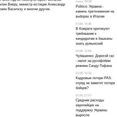
, 08:38
вчера
Кэлин Виеру, министр юстиции Александр
Politico: Украина -
аян Василкэу и многие другие.
камень преткновения на
выборах в Италии
05.08, 18:38
В Комрате критикуют
требование к
кандидатам в башканы
знать румынский
05.08, 12:08
Чубашенко: Дорогой газ
- налог на русофобию
режима Санду-Тофана
05.08, 10:56
Кадровые потери PAS:
отряд не заметит потери
бойцов?
05.08, 07:07
Средние расходы
европейцев на
поддержку Украины
выросли