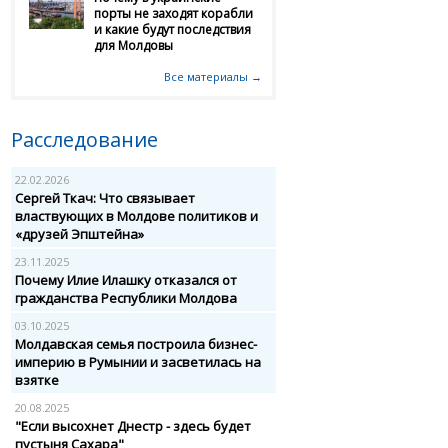
порты не заходят корабли
и какие будут последствия
для Молдовы
Все материалы →
Расследование
22.02.2026
Сергей Ткач: Что связывает
властвующих в Молдове политиков и
«друзей Эпштейна»
23.11.2025
Почему Илие Илашку отказался от
гражданства Республики Молдова
03.10.2025
Молдавская семья построила бизнес-
империю в Румынии и засветилась на
взятке
20.08.2025
"Если высохнет Днестр - здесь будет
пустыня Сахара"