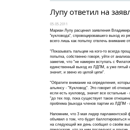
Лупу ответил на заяв
05.05.2011
Мариан Лупу расценил заявления Владимира
''кукловода'', спровоцировавшего выход из р
всего лишь как попытку отвлечь внимание о
"Показывать пальцем на кого-то всегда проще
попытка, собственно говоря, уйти от анализ
заметив, что "не намерен вступать с Филато
единственный выход из ЛДПМ, а уже пятый с
значит, и звено из целой цепи".
"Обратите внимание на определения, котор
альянсу - "Кукловод". Это говорит об отноше
если есть кукловод, значит все остальные - 
"до тех пор, пока существует такое отношен
проблема (выхода членов партии из ЛДПМ - 
Напомним, что 3 мая лидер парламентской 
объявил о том, что будет баллотироваться 
на следующий же день сообщил о своём вых
предсказав, что за ним последуют и другие