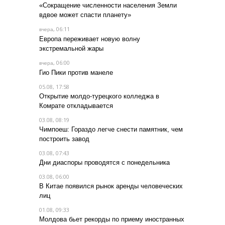
«Сокращение численности населения Земли
вдвое может спасти планету»
, 06:11
вчера
Европа переживает новую волну
экстремальной жары
, 06:00
вчера
Гио Пики против манеле
05.08, 17:58
Открытие молдо-турецкого колледжа в
Комрате откладывается
03.08, 08:19
Чимпоеш: Гораздо легче снести памятник, чем
построить завод
03.08, 07:43
Дни диаспоры проводятся с понедельника
03.08, 06:00
В Китае появился рынок аренды человеческих
лиц
01.08, 09:33
Молдова бьет рекорды по приему иностранных