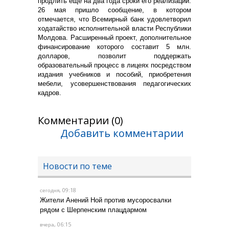
продлить еще на два года сроки его реализации.
26 мая пришло сообщение, в котором
отмечается, что Всемирный банк удовлетворил
ходатайство исполнительной власти Республики
Молдова. Расширенный проект, дополнительное
финансирование которого составит 5 млн.
долларов, позволит поддержать
образовательный процесс в лицеях посредством
издания учебников и пособий, приобретения
мебели, усовершенствования педагогических
кадров.
Комментарии (0)
Добавить комментарии
Новости по теме
, 09:18
сегодня
Жители Анений Ной против мусоросвалки
рядом с Шерпенским плацдармом
, 06:15
вчера