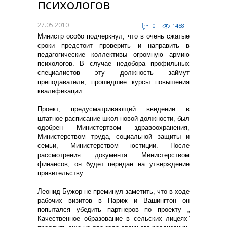
психологов
27.05.2010
0
1458
Министр особо подчеркнул, что в очень сжатые
сроки предстоит проверить и направить в
педагогические коллективы огромную армию
психологов. В случае недобора профильных
специалистов эту должность займут
преподаватели, прошедшие курсы повышения
квалификации.
Проект, предусматривающий введение в
штатное расписание школ новой должности, был
одобрен Министертвом здравоохранения,
Министерством труда, социальной защиты и
семьи, Министерством юстиции. После
рассмотрения документа Министерством
финансов, он будет передан на утверждение
правительству.
Леонид Бужор не преминул заметить, что в ходе
рабочих визитов в Париж и Вашингтон он
попытался убедить партнеров по проекту „
Качественное образование в сельских лицеях”