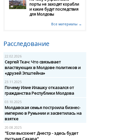
порты не заходят корабли
и какие будут последствия
для Молдовы
Все материалы →
Расследование
22.02.2026
Сергей Ткач: Что связывает
властвующих в Молдове политиков и
«друзей Эпштейна»
23.11.2025
Почему Илие Илашку отказался от
гражданства Республики Молдова
03.10.2025
Молдавская семья построила бизнес-
империю в Румынии и засветилась на
взятке
20.08.2025
"Если высохнет Днестр - здесь будет
пустыня Сахара"