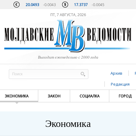
20.0493
-0.0043
17.3737
-0.0045
ПТ, 7 АВГУСТА, 2026
Выходит еженедельно с 2000 года
Архив
Редакция
ЭКОНОМИКА
ЗАКОН
СОЦИАЛКА
ГОРОД
Экономика