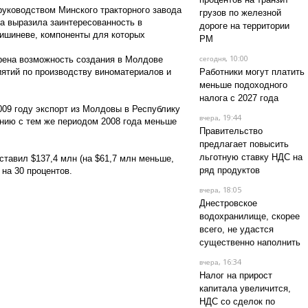
руководством Минского тракторного завода
грузов по железной
на выразила заинтересованность в
дороге на территории
 Кишиневе, компоненты для которых
РМ
, 10:00
рена возможность создания в Молдове
сегодня
ятий по производству виноматериалов и
Работники могут платить
меньше подоходного
налога с 2027 года
09 году экспорт из Молдовы в Республику
, 19:44
вчера
ению с тем же периодом 2008 года меньше
Правительство
предлагает повысить
льготную ставку НДС на
ставил $137,4 млн (на $61,7 млн меньше,
ряд продуктов
 на 30 процентов.
, 18:05
вчера
Днестровское
водохранилище, скорее
всего, не удастся
существенно наполнить
, 16:34
вчера
Налог на прирост
капитала увеличится,
НДС со сделок по