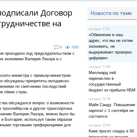
подписали Договор
Новости по теме
трудничестве на
, 17:31
сегодня
«Обвинение в наш
адрес, что мы не хотим
экономить, не
0
1535
выдерживает проверки
ие проходило под председательством с
цифрами»
ра экономики Валерия Лазэра и с
, 17:00
сегодня
Миллиард лей
вского министра с премьер-министром
перечислен в
ли обсуждены приоритеты молдавско-
государственный
нениями по смягчению последствий
бюджет из прибыли НБМ
к обеих стран.
, 13:18
сегодня
ства обсуждался вопрос о возможности
Майя Санду: Повышение
е троллейбусов и других транспортных
зарплат с 1 сентября не
 мнению Валерия Лазэра, можно было бы
состоится
 и Болгария, используя таким образом
мными торговыми преференциями для
, 13:04
сегодня
Киев просит скидку в 50
процентов на транзит