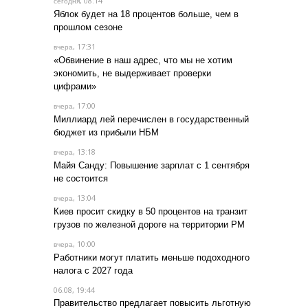
, 08:14
сегодня
Яблок будет на 18 процентов больше, чем в
прошлом сезоне
, 17:31
вчера
«Обвинение в наш адрес, что мы не хотим
экономить, не выдерживает проверки
цифрами»
, 17:00
вчера
Миллиард лей перечислен в государственный
бюджет из прибыли НБМ
, 13:18
вчера
Майя Санду: Повышение зарплат с 1 сентября
не состоится
, 13:04
вчера
Киев просит скидку в 50 процентов на транзит
грузов по железной дороге на территории РМ
, 10:00
вчера
Работники могут платить меньше подоходного
налога с 2027 года
06.08, 19:44
Правительство предлагает повысить льготную