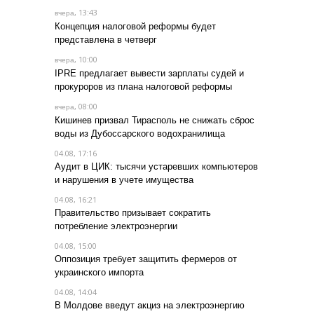
, 13:43
вчера
Концепция налоговой реформы будет
представлена в четверг
, 10:00
вчера
IPRE предлагает вывести зарплаты судей и
прокуроров из плана налоговой реформы
, 08:00
вчера
Кишинев призвал Тирасполь не снижать сброс
воды из Дубоссарского водохранилища
04.08, 17:16
Аудит в ЦИК: тысячи устаревших компьютеров
и нарушения в учете имущества
04.08, 16:21
Правительство призывает сократить
потребление электроэнергии
04.08, 15:00
Оппозиция требует защитить фермеров от
украинского импорта
04.08, 14:04
В Молдове введут акциз на электроэнергию