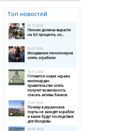
Топ новостей
20.12.2025
Пенсии должны вырасти
на 9,5 процента, но...
08.01.2026
Молдавских пенсионеров
опять ограбили
30.01.2026
Готовится новая «кража
миллиарда»:
правительство опять
получит возможность
спасать активы банков
25.07.2026
Почему в украинские
порты не заходят корабли
и какие будут последствия
для Молдовы
05.08.2026