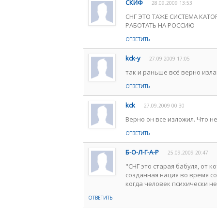
СКИФ
28.09.2009 13:53
СНГ ЭТО ТАЖЕ СИСТЕМА КАТ
РАБОТАТЬ НА РОССИЮ
ОТВЕТИТЬ
kck-у
27.09.2009 17:05
так и раньше всё верно излаг
ОТВЕТИТЬ
kck
27.09.2009 00:30
Верно он все изложил. Что не
ОТВЕТИТЬ
Б-О-Л-Г-А-Р
25.09.2009 20:47
"СНГ это старая бабуля, от 
созданная нация во время сов
когда человек психически не
ОТВЕТИТЬ