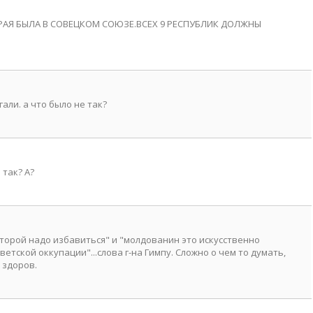
ОРАЯ БЫЛА В СОВЕЦКОМ СОЮЗЕ.ВСЕХ 9 РЕСПУБЛИК ДОЛЖНЫ
али. а что было не так?
 так? А?
которой надо избавиться" и "молдованин это искусственно
етской оккупации"...слова г-на Гимпу. Сложно о чем то думать,
 здоров.