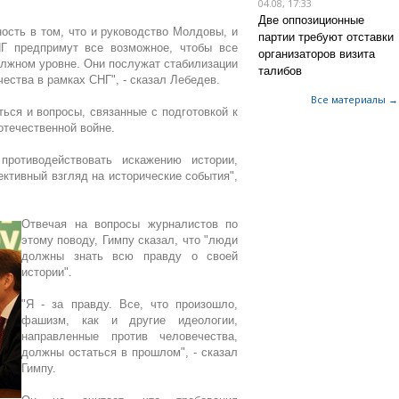
04.08, 17:33
Две оппозиционные
ость в том, что и руководство Молдовы, и
партии требуют отставки
НГ предпримут все возможное, чтобы все
организаторов визита
лжном уровне. Они послужат стабилизации
талибов
ества в рамках СНГ", - сказал Лебедев.
Все материалы →
ься и вопросы, связанные с подготовкой к
отечественной войне.
ротиводействовать искажению истории,
ективный взгляд на исторические события",
Отвечая на вопросы журналистов по
этому поводу, Гимпу сказал, что "люди
должны знать всю правду о своей
истории".
"Я - за правду. Все, что произошло,
фашизм, как и другие идеологии,
направленные против человечества,
должны остаться в прошлом", - сказал
Гимпу.