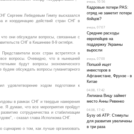
, 10:56
вчера
Кадровые потери PAS:
отряд не заметит потери
СНГ Сергеем Лебедевым Гимпу высказался
бойцов?
тва и координацию действий стран СНГ в
, 07:07
вчера
Средние расходы
 что они обсуждали вопросы, связанные с
европейцев на
авительств СНГ в Кишиневе 8-9 октября.
поддержку Украины
выросли
 Представители всех стран встретятся в
 все вопросы. Очевидно, что в нынешней
, 07:00
вчера
итетными будут вопросы экономического
Попшой ищет
не будем обсуждать вопросы гуманитарного
инвесторов в
Афганистане, Фрунзе - в
Китае
ил удовлетворение ходом подготовки к
04.08, 17:42
Лилиана Вицу займет
место Анны Ревенко
олдовы в рамках СНГ и твердые намерения
е. Я думаю, что все мероприятия пройдут
04.08, 17:42
 развитию сотрудничества и стабилизации
Бузу об АТР: Стимулы
лдове", - сказал глава Исполкома СНГ.
для развития увеличены
в три раза
о сценарию о том, как лучше организовать