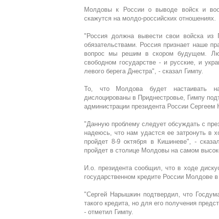
Молдовы к России о выводе войск и воо
скажутся на молдо-российских отношениях.
"Россия должна вывести свои войска из 
обязательствами. Россия признает наше пра
вопрос мы решим в скором будущем. Люд
свободном государстве - и русские, и укра
левого берега Днестра", - сказал Гимпу.
То, что Молдова будет настаивать н
дислоцированы в Приднестровье, Гимпу подт
администрации президента России Сергеем
"Данную проблему следует обсуждать с пр
надеюсь, что нам удастся ее затронуть в х
пройдет 8-9 октября в Кишиневе", - сказа
пройдет в столице Молдовы на самом высок
И.о. президента сообщил, что в ходе диск
государственном кредите России Молдове в
"Сергей Нарышкин подтвердил, что Госдум
такого кредита, но для его получения предс
- отметил Гимпу.