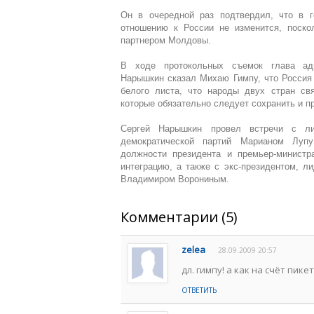
Он в очередной раз подтвердил, что в 
отношению к России не изменится, поскол
партнером Молдовы.
В ходе протокольных съемок глава адм
Нарышкин сказал Михаю Гимпу, что Россия
белого листа, что народы двух стран св
которые обязательно следует сохранить и п
Сергей Нарышкин провел встречи с ли
демократической партий Марианом Луп
должности президента и премьер-министр
интеграцию, а также с экс-президентом, л
Владимиром Ворониным.
Комментарии (5)
zelea
28.09.2009 20:57
дл. гимпу! а как на счёт пи
ОТВЕТИТЬ