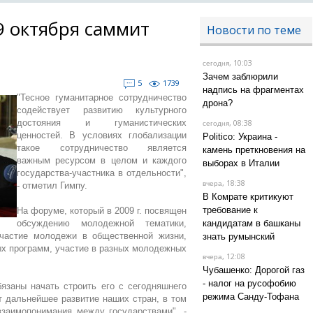
9 октября саммит
Новости по теме
, 10:03
сегодня
Зачем заблюрили
5
1739
надпись на фрагментах
"Тесное гуманитарное сотрудничество
дрона?
содействует развитию культурного
достояния и гуманистических
, 08:38
сегодня
ценностей. В условиях глобализации
Politico: Украина -
такое сотрудничество является
камень преткновения на
важным ресурсом в целом и каждого
выборах в Италии
государства-участника в отдельности",
, 18:38
вчера
- отметил Гимпу.
В Комрате критикуют
требование к
На форуме, который в 2009 г. посвящен
обсуждению молодежной тематики,
кандидатам в башканы
участие молодежи в общественной жизни,
знать румынский
х программ, участие в разных молодежных
, 12:08
вчера
Чубашенко: Дорогой газ
- налог на русофобию
заны начать строить его с сегодняшнего
режима Санду-Тофана
т дальнейшее развитие наших стран, в том
взаимопонимания между государствами", -