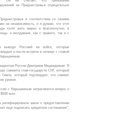
Он не считает, что требования
ружений из Приднестровья отрицательно
Приднестровья в соответствии со своими
во на независимость, и я думаю, что этот
и хотят жить мирно и благополучно, в
инцы, и молдаване, как с правого, так и с
а выводе Россией ее войск, которые
вердил и после встречи в четверг с главой
 Нарышкиным.
езидентом России Дмитрием Медведевым. Я
оде саммита глав-государств СНГ, который
л Гимпу, который подтвердил, что саммит
ом уровне.
уссии с Нарышкиным затрагивался вопрос о
 $500 млн.
а ратифицировала закон о предоставлении
тоит еще подписать кредитное соглашение",