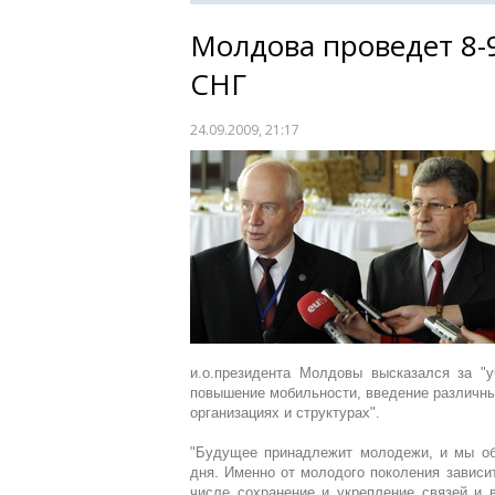
Молдова проведет 8-
СНГ
24.09.2009, 21:17
и.о.президента Молдовы высказался за "
повышение мобильности, введение различны
организациях и структурах".
"Будущее принадлежит молодежи, и мы обя
дня. Именно от молодого поколения зависи
числе сохранение и укрепление связей и 