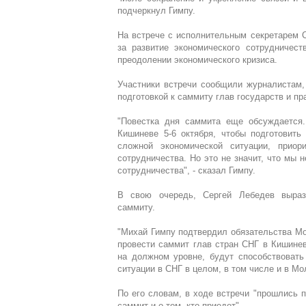
подчеркнул Гимпу.
На встрече с исполнительным секретарем 
за развитие экономического сотрудничес
преодолении экономического кризиса.
Участники встречи сообщили журналистам,
подготовкой к саммиту глав государств и пр
"Повестка дня саммита еще обсуждается.
Кишиневе 5-6 октября, чтобы подготовить
сложной экономической ситуации, приор
сотрудничества. Но это не значит, что мы 
сотрудничества", - сказал Гимпу.
В свою очередь, Сергей Лебедев выраз
саммиту.
"Михай Гимпу подтвердил обязательства М
провести саммит глав стран СНГ в Кишинев
на должном уровне, будут способствовать
ситуации в СНГ в целом, в том числе и в Мо
По его словам, в ходе встречи "прошлись п
саммит и о том, кто приедет".