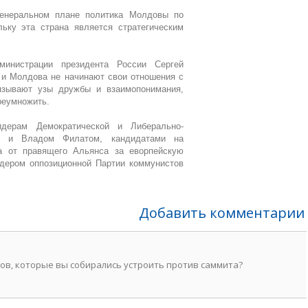
генеральном плане политика Молдовы по
ьку эта страна является стратегическим
инистрации президента России Сергей
 и Молдова не начинают свои отношения с
язывают узы дружбы и взаимопонимания,
реумножить.
дерам Демократической и Либерально-
у и Владом Филатом, кандидатами на
а от правящего Альянса за еворпейскую
идером оппозиционной Партии коммунистов
Добавить комментарии
кетов, которые вы собирались устроить против саммита?