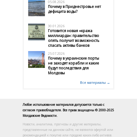
05.08.2026
Почему в Приднестровье нет
дефицита воды?
30.01.2026
Готовится новая «кража
миллиарда»: правительство
опять получит возможность
спасать активы банков
25.07.2026
Почему в украинские порты
не заходят корабли и какие
будут последствия для
Молдовы
Все материалы →
Любое использование материалов допускается только с
согласия правообладателя. Все права защищены © 2000-2025
Молдавские Ведомости.
Новости, аналитика, прогнозы и другие материалы,
представленные на данном сайте, не являются офертой или
рекомендацией к покупке или продаже каких-либо активов.