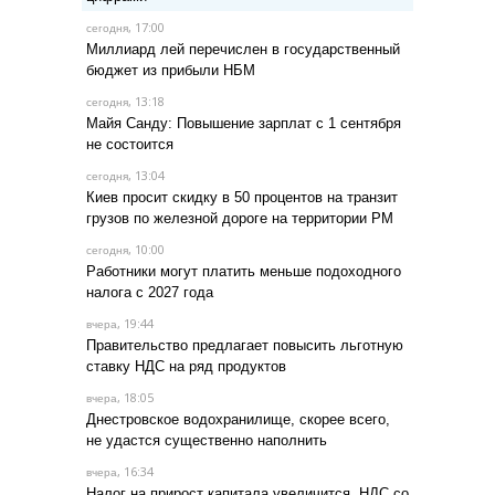
, 17:00
сегодня
Миллиард лей перечислен в государственный
бюджет из прибыли НБМ
, 13:18
сегодня
Майя Санду: Повышение зарплат с 1 сентября
не состоится
, 13:04
сегодня
Киев просит скидку в 50 процентов на транзит
грузов по железной дороге на территории РМ
, 10:00
сегодня
Работники могут платить меньше подоходного
налога с 2027 года
, 19:44
вчера
Правительство предлагает повысить льготную
ставку НДС на ряд продуктов
, 18:05
вчера
Днестровское водохранилище, скорее всего,
не удастся существенно наполнить
, 16:34
вчера
Налог на прирост капитала увеличится, НДС со