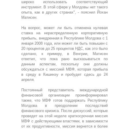
широко использовать соответствующий
инструмент. В этой сфере у Молдовы нет такого
опыта, как в других странах", - пояснил Йохан
Матисен.
На вопрос, может ли быть отменена нулевая
ставка на нераспределенную корпоративную
прибыль, внедренная в Республике Молдова с 1
января 2008 года, или может ли быть повышен с
20 процентов до 25 процентов НДС, как это было
сделано, к примеру, в Венгрии, Матисен
ответил, что пока рано высказываться по
данным аспектам, поскольку они должны
обсуждаться с миссией МВФ, которая прибыла
в среду в Кишинэу и пробудет сдесь до 24
апреля.
Постоянный представитель международной
финансовой организации проинформировал
также, что МВФ готов поддержать Республику
Молдова в преодолении последствий
финансового кризиса. После дискуссий, которые
проведет на этой неделе краткосрочная миссия
МВФ с действующими властями, в зависимости
от их продуктивности, миссия вернется в более