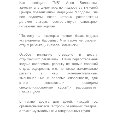
Как сообщила "МВ" Анна Волнянски,
заместитель директора по надзору за гигиеной
Центра превентивной медицины Молдовы, "не
все водоемы, возле которых расположены
детские лагеря, соответствуют санитарно-
гигиеническим нормам.
"Поэтому на некоторых летних базах отдыха
установлены бассейны. Что также не омрачит
отдых ребенка",- сказала Волнянски.
Особое внимание отведено и досугу
отдыхающих ребятишек. "Наша первостепенная
задача обеспечить ребенку не только хороший
отдых, оздоровить его, но также максимально
развить в нем интеллектуальные,
эмоциональные и волевые способности, для
этого воспитатели проходили
специализированные курсы",- рассказывает
Елена Руссу.
В плане досуга для детей, каждый год
организовываются гастроли различных театров,
а также музыкальных и танцевальных групп.