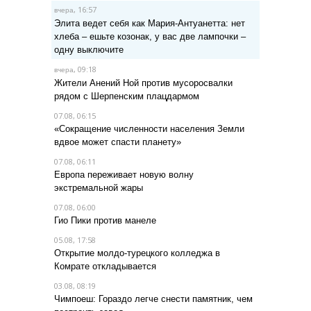
, 16:57
вчера
Элита ведет себя как Мария-Антуанетта: нет
хлеба – ешьте козонак, у вас две лампочки –
одну выключите
, 09:18
вчера
Жители Анений Ной против мусоросвалки
рядом с Шерпенским плацдармом
07.08, 06:15
«Сокращение численности населения Земли
вдвое может спасти планету»
07.08, 06:11
Европа переживает новую волну
экстремальной жары
07.08, 06:00
Гио Пики против манеле
05.08, 17:58
Открытие молдо-турецкого колледжа в
Комрате откладывается
03.08, 08:19
Чимпоеш: Гораздо легче снести памятник, чем