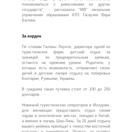
познакомиться с ровесниками из других
государств", - рассказала "МВ" начальник
управления образования АТО Гагаузия Вера
Балова.
За кордон
По словам Галины Леунте, директора одной из
туристических фирм, детский отдых за
границей, по предварительным заявкам,
остается на прежнем уровне. Родители, у
которых есть возможность, отправляют своих
детей в детские лагеря отдыха на побережье
Болгарии, Румынии, Украины.
В среднем такая путевка стоит от 100 до 250
долларов.
Новинкой туристических операторов в Молдове,
для желающих предоставить отдых своим
чадам в экзотических местах, поездка в Китай,
а именно в лагерь Шао-Линь. За 20 дней отдыха
вашего ребенка приобщат к тонкостям восточной
культуры и единоборств. Правда, за путевку