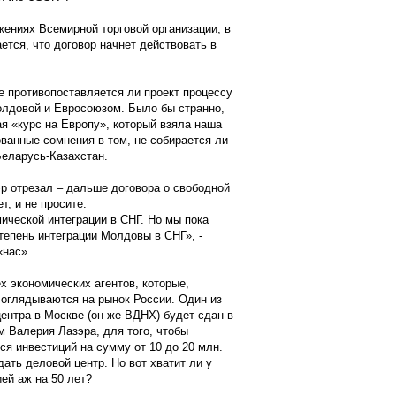
жениях Всемирной торговой организации, в
ется, что договор начнет действовать в
не противопоставляется ли проект процессу
олдовой и Евросоюзом. Было бы странно,
ая «курс на Европу», который взяла наша
ованные сомнения в том, не собирается ли
еларусь-Казахстан.
 отрезал – дальше договора о свободной
, и не просите.
ической интеграции в СНГ. Но мы пока
тепень интеграции Молдовы в СНГ», -
«нас».
х экономических агентов, которые,
 оглядываются на рынок России. Один из
ентра в Москве (он же ВДНХ) будет сдан в
м Валерия Лазэра, для того, чтобы
ся инвестиций на сумму от 10 до 20 млн.
ать деловой центр. Но вот хватит ли у
ей аж на 50 лет?