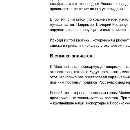
хозяйства и затем передает Россельхознадзо
принимается решение по его утверждению.
Впрочем, считается (по крайней мере, у нас,
лучшая затея. Например, Валерий Косарчук 
нарушать закон, коррупцию и взяточничество
Исходя из той картины, которую нам рисуют
списки и привели к конфузу с экспортом наш
В списке значатся…
В Москве Лазэр и Косарчук договорились-та
экспортеров, которые будут поставлять сел
этот несколько раз претерпевал кардиналь
под ним поставил подпись Россельхознадзо
Российская сторона, по словам главы Минсе
предложенных экономических агентов. При э
– крупнейшие наши экспортеры в Российску