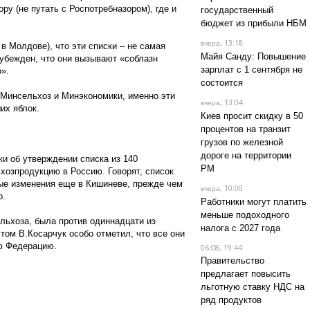
ру (не путать с Роспотребназором), где и
государственный
бюджет из прибыли НБМ
, 13:18
вчера
 в Молдове), что эти списки – не самая
Майя Санду: Повышение
убежден, что они вызывают «соблазн
зарплат с 1 сентября не
».
состоится
 Минсельхоз и Минэкономики, именно эти
, 13:04
вчера
их яблок.
Киев просит скидку в 50
процентов на транзит
грузов по железной
дороге на территории
ки об утверждении списка из 140
РМ
ьхозпродукцию в Россию. Говорят, список
ные изменения еще в Кишиневе, прежде чем
, 10:00
вчера
р.
Работники могут платить
меньше подоходного
льхоза, была против одиннадцати из
налога с 2027 года
том В.Косарчук особо отметил, что все они
ю Федерацию.
06.08, 19:44
Правительство
предлагает повысить
льготную ставку НДС на
ряд продуктов