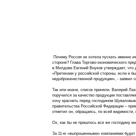
Почему Россия не хотела пускать именно и
стороне? Глава Торгово-экономического пре
в Молдове Евгений Внуков утверждает, что 
«Претензии у российской стороны, если и был
недоброкачественной продукции», - заявил о
Так или иначе, список приняли. Валерий Лаз
поручился за качество продукции поставляе
хочу краснеть перед господином Шуваловым
правительства Российской Федерации – прим. 
отметил он, обращаясь, по всей видимости,
Ох, как бы не пришлось все же господину 
За 11-ю «выпрошенными» компаниями будет 