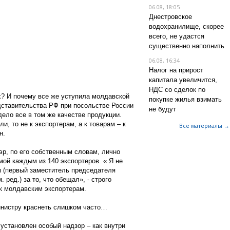
06.08, 18:05
Днестровское
водохранилище, скорее
всего, не удастся
существенно наполнить
06.08, 16:34
Налог на прирост
капитала увеличится,
НДС со сделок по
х? И почему все же уступила молдавской
покупке жилья взимать
дставительства РФ при посольстве России
не будут
дело все в том же качестве продукции.
и, то не к экспортерам, а к товарам – к
Все материалы →
н.
эр, по его собственным словам, лично
мой каждым из 140 экспортеров. « Я не
 (первый заместитель председателя
ред.) за то, что обещал», - строго
 к молдавским экспортерам.
министру краснеть слишком часто…
установлен особый надзор – как внутри