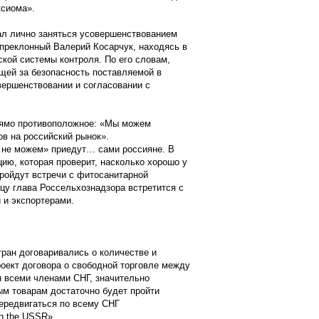
ксиома».
ал лично заняться усовершенствованием
епреклонный Валерий Косарчук, находясь в
кой системы контроля. По его словам,
щей за безопасность поставляемой в
вершенствовании и согласовании с
рямо противоположное: «Мы можем
ов на российский рынок».
и не можем» приедут… сами россияне. В
ию, которая проверит, насколько хорошо у
ройдут встречи с фитосанитарной
ицу глава Россельхознадзора встретится с
 и экспортерами.
тран договаривались о количестве и
оект договора о свободной торговле между
н всеми членами СНГ, значительно
ым товарам достаточно будет пройти
передвигаться по всему СНГ
n the USSR».