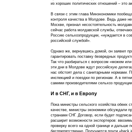
из хороших политических отношений – это а
В связи с этим глава Минэкономики пообещ
контроля качества в Молдове. Ведь даже н
Москве, признал несостоятельность молдавс
сейчас работа молдавской службы, отвечаю
Россию сельхозпродукции, «нуждается в со
российской службой».
Однако же, вернувшись домой, он заявил п
гарантировать поставку безвредных продукт
Так что разбираться с вопросом «можем ил
эти дни в Молдове ждут российскую делегац
нас обстоят дела с санитарными нормами. П
инспекцией и поездки по регионам. А в пятн
самими производителями сельхоз продукции
И в СНГ, и в Европу
Пока министры сельского хозяйства обеих с
качестве, министры экономики обсуждали пр
странами СНГ. Договор, если будет подписа
расширит возможности экспортеров: ввозим
проверку всего на одной границе и дальше 
беспрепятственно. Получается почти «back i