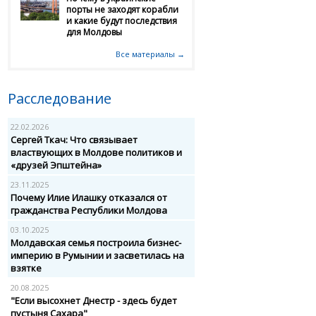
порты не заходят корабли
и какие будут последствия
для Молдовы
Все материалы →
Расследование
22.02.2026
Сергей Ткач: Что связывает
властвующих в Молдове политиков и
«друзей Эпштейна»
23.11.2025
Почему Илие Илашку отказался от
гражданства Республики Молдова
03.10.2025
Молдавская семья построила бизнес-
империю в Румынии и засветилась на
взятке
20.08.2025
"Если высохнет Днестр - здесь будет
пустыня Сахара"