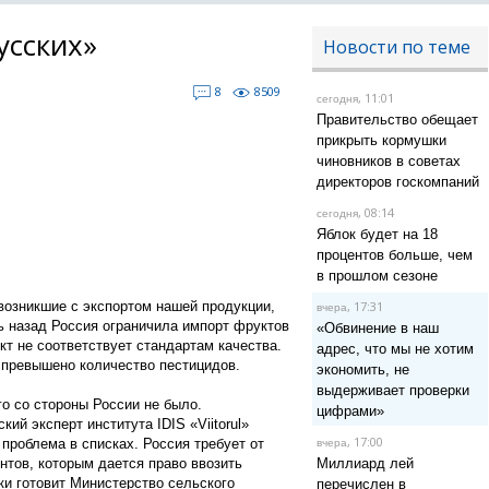
усских»
Новости по теме
8
8509
, 11:01
сегодня
Правительство обещает
прикрыть кормушки
чиновников в советах
директоров госкомпаний
, 08:14
сегодня
Яблок будет на 18
процентов больше, чем
в прошлом сезоне
 возникшие с экспортом нашей продукции,
, 17:31
вчера
ь назад Россия ограничила импорт фруктов
«Обвинение в наш
кт не соответствует стандартам качества.
адрес, что мы не хотим
 превышено количество пестицидов.
экономить, не
выдерживает проверки
го со стороны России не было.
цифрами»
й эксперт института IDIS «Viitorul»
, 17:00
проблема в списках. Россия требует от
вчера
нтов, которым дается право ввозить
Миллиард лей
ки готовит Министерство сельского
перечислен в