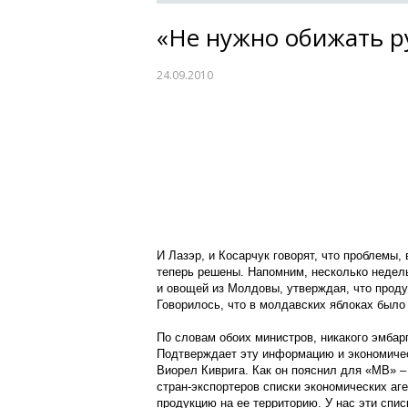
«Не нужно обижать р
24.09.2010
И Лазэр, и Косарчук говорят, что проблемы,
теперь решены. Напомним, несколько недел
и овощей из Молдовы, утверждая, что проду
Говорилось, что в молдавских яблоках было
По словам обоих министров, никакого эмбар
Подтверждает эту информацию и экономически
Виорел Киврига. Как он пояснил для «МВ» – 
стран-экспортеров списки экономических аге
продукцию на ее территорию. У нас эти спис