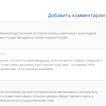
Добавить комментарии
нная вода, а коньяк из Сорок и Бельц самогонка с шоколадом.
ве.Стыдно продавать такой товар в России.
08:34
учать ? Ту что ты проповедуешь. Кого на место ставить собрался ?
 стоит лаять на слона. А вот насчет культуры , ты парень себя
, уважению , а потом высказывайся.
арое поколение русских которым легче митинговать чем выучить
ить грамотнее наших сельских.уверен.придет время и жить в
общаться на государственном тоже.