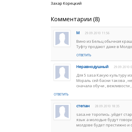
Захар Корецкий
Комментарии (8)
М
29.09.2010 11:56
Вино из Бельц обычная краше
Туфту продают даже в Молдо
ОТВЕТИТЬ
Неравнодушный
29.09.2010 
Для 5 sasa Какую культуру из
Мораль сей басни такова , не
сначала обучи , вежливости 
ОТВЕТИТЬ
степан
28.09.2010 18:35
sasa.не торопись .уйдет ст
язык а молодые будут говор
молдове будет престижно и 