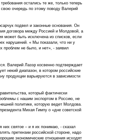
 требования остались те же, только теперь
в свою очередь по этому поводу Валерий
осарчук подвел и законные основания. Он
вия договора между Россией и Молдовой, а
ния может быть исключена из списков, если
ех нарушений. « Мы показали, что ни у
 проблем не было, и нет», - заявил
тся. Валерий Лазэр косвенно подтверждает
ует некий диапазон, в котором российские
ану продукции варьируются в зависимости
равительства, который фактически
проблемы с нашим экспортом в Россию, не
внешней политике, которую ведет Молдова.
 президента Михая Гимпу о «дне советской
 них святое – и я их понимаю, - сказал
влять претензии российской стороне, надо
 хорошие экономические отношения исходят