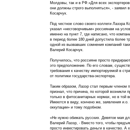
Молдовы, так и в РФ.«Для всех экспортеров
они должны строго выполняться», - заявил 
Косарчук.
Под честное слово своего коллеги Лазэра К
указал «несговорчивым» россиянам на усло
именно на пункт 7, где написано, что компа
в период более 180 дней допустила более тр
одной из вызвавших сомнения компаний таких
Валерий Косарчук.
Получилось, что россияне просто придираю
это предположение. По его словам, существ
требования к качеству импортируемой в стр
от политики государства-экспортера.
Таким образом, Лазэр стал первым членом п
признал, что причина, по которой возникли 
только в фитосанитарных нормах, но в той 
Имеются в виду, кончено же, заявления и.о.
оккупации» и тому подобном.
«Не нужно обижать русских. Девятое мая для
Валерий Лазэр, - Вместо того, чтобы предъя
просто инвестировать деньги в качество. А