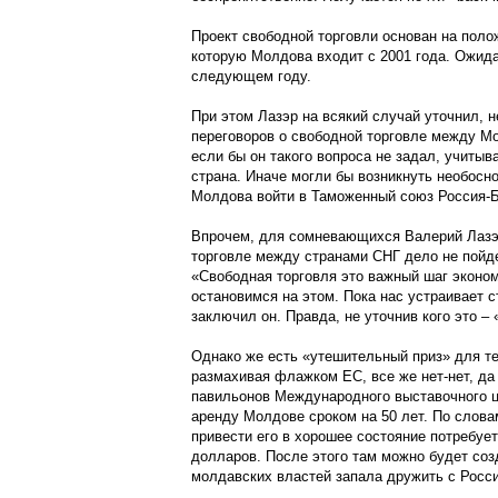
Проект свободной торговли основан на поло
которую Молдова входит с 2001 года. Ожида
следующем году.
При этом Лазэр на всякий случай уточнил, 
переговоров о свободной торговле между М
если бы он такого вопроса не задал, учитыв
страна. Иначе могли бы возникнуть необосн
Молдова войти в Таможенный союз Россия-Б
Впрочем, для сомневающихся Валерий Лазэр
торговле между странами СНГ дело не пойдет
«Свободная торговля это важный шаг эконом
остановимся на этом. Пока нас устраивает с
заключил он. Правда, не уточнив кого это – 
Однако же есть «утешительный приз» для те
размахивая флажком ЕС, все же нет-нет, да
павильонов Международного выставочного ц
аренду Молдове сроком на 50 лет. По слова
привести его в хорошее состояние потребует
долларов. После этого там можно будет созд
молдавских властей запала дружить с Росси