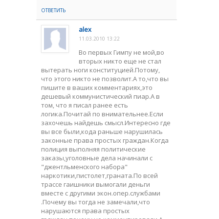
ОТВЕТИТЬ
alex
11.03.2010 13:22
Во первых Гимпу не мой,во
вторых никто еще не стал
вытерать ноги конституцией.Потому,
что этого никто не позволит.А то,что вы
пишите в ваших комментариях,это
дешевый коммунистический пиар.А в
том, что я писал ранее есть
логика.Почитай по внимательнее.Если
захочешь найдешь смысл.Интересно где
вы все были,кода раньше нарушилась
законные права простых граждан.Когда
полиция выполняя политические
заказы,уголовные дела начинали с
"джентльменского набора"
наркотики,пистолет,граната.По всей
трассе гаишники вымогали деньги
вместе с другими экон.опер.службами
.Почему вы тогда не замечали,что
нарушаются права простых