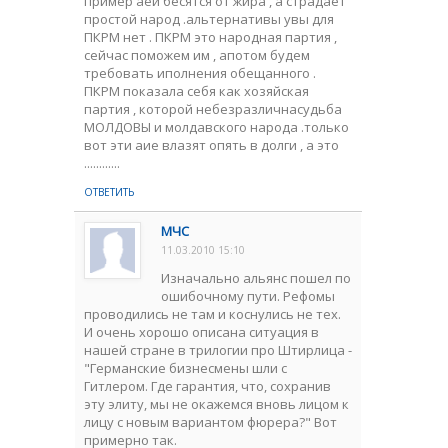
пример аеи бесятся от жира , а страдает
простой народ .альтернативы увы для
ПКРМ нет . ПКРМ это народная партия ,
сейчас поможем им , апотом будем
требовать иполнения обещанного .
ПКРМ показала себя как хозяйская
партия , которой небезразличнасудьба
МОЛДОВЫ и молдавского народа .только
вот эти аие влазят опять в долги , а это
............
ОТВЕТИТЬ
МЧС
11.03.2010 15:10
Изначально альянс пошел по
ошибочному пути. Рефомы
проводились не там и коснулись не тех.
И очень хорошо описана ситуация в
нашей стране в трилогии про Штирлица -
"Германские бизнесмены шли с
Гитлером. Где гарантия, что, сохранив
эту элиту, мы не окажемся вновь лицом к
лицу с новым вариантом фюрера?" Вот
примерно так.