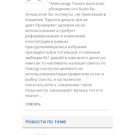
"Александр Тэнасе высказал
убеждение,что было бы
лучше,если бы эксперты...не приезжали в
Кишинев."Европа деньги зря не
дает.Проверяет целевое их их
использование и требует
реформирование и изменения
конституции в рамках
преодолениякризиса избрания
президента.Все остальное этоличные
амбиции М.Г-давайте нам много денег,но
нам как то наплевать на ваши советы по
поводу контроля целевого их
использования.Наши правители хотят и
рыбку съесть, и на пылесосе
покататься.Но к сожалению такне
получается, заказывает музыку тот,кто
платит....
ОТВЕТИТЬ
Новости по теме