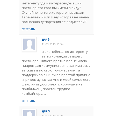
интернету"Да и интересно,бывший
премьер-это кого вы имели в виду?
Случайно не того,которого называли
Тарей-левый или зину,которая не очень
волновала депортация ее родителей?
ОТВЕТИТЬ
для9
11.03.2010 15:54
alex , побегал по интернету ,
вы из команды бывшего
премьера . ничего против вас не имею ,
пиаром для коммунистов не занимаюсь .
высказываю свою точку зрения , а
поддерживаю ПКРМ по простой причине
, при коммунистах мне и моей семье есть
шанс жить достойно , к кормушке не
приближен , простой трудяга -
комбайнер.......
ОТВЕТИТЬ
для 9