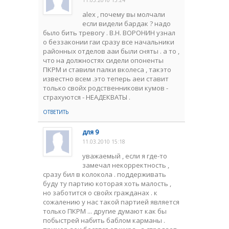
11.03.2010 15:24
alex , почему вы молчали
если видели бардак ? надо
было бить тревогу . В.Н. ВОРОНИН узнал
о беззаконии гаи сразу все начальники
районных отделов ааи были сняты . а то ,
что на должностях сидели опоненты
ПКРМ и ставили палки вколеса , такэто
известно всем .это теперь аеи ставит
только свойх родственникови кумов -
страхуются - НЕАДЕКВАТЫ .
ОТВЕТИТЬ
для 9
11.03.2010 15:18
уважаемый , если я где-то
замечал некорректность ,
сразу бил в колокола . поддерживать
буду ту партию которая хоть малость ,
но заботится о свойх гражданах . к
сожалению у нас такой партией является
только ПКРМ ... другие думают как бы
побыстрей набить баблом карманы .