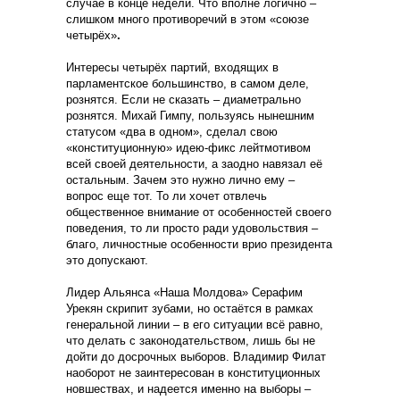
случае в конце недели. Что вполне логично –
слишком много противоречий в этом «союзе
четырёх»
.
Интересы четырёх партий, входящих в
парламентское большинство, в самом деле,
рознятся. Если не сказать – диаметрально
рознятся. Михай Гимпу, пользуясь нынешним
статусом «два в одном», сделал свою
«конституционную» идею-фикс лейтмотивом
всей своей деятельности, а заодно навязал её
остальным. Зачем это нужно лично ему –
вопрос еще тот. То ли хочет отвлечь
общественное внимание от особенностей своего
поведения, то ли просто ради удовольствия –
благо, личностные особенности врио президента
это допускают.
Лидер Альянса «Наша Молдова» Серафим
Урекян скрипит зубами, но остаётся в рамках
генеральной линии – в его ситуации всё равно,
что делать с законодательством, лишь бы не
дойти до досрочных выборов. Владимир Филат
наоборот не заинтересован в конституционных
новшествах, и надеется именно на выборы –