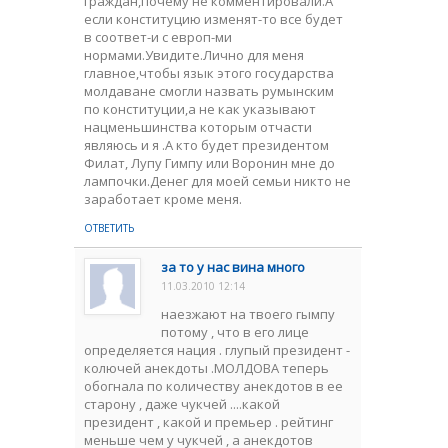
граждан,почему не комментировали.А
если конституцию изменят-то все будет
в соответ-и с европ-ми
нормами.Увидите.Лично для меня
главное,чтобы язык этого государства
молдаване смогли назвать румынским
по конституции,а не как указывают
нацменьшинства которым отчасти
являюсь и я .А кто будет президентом
Филат, Лупу Гимпу или Воронин мне до
лампочки.Денег для моей семьи никто не
заработает кроме меня.
ОТВЕТИТЬ
за то у нас вина много
11.03.2010 12:14
наезжают на твоего гымпу
потому , что в его лице
определяется нация . глупый президент -
колючей анекдоты .МОЛДОВА теперь
обогнала по количеству анекдотов в ее
старону , даже чукчей ....какой
президент , какой и премьер . рейтинг
меньше чем у чукчей , а анекдотов