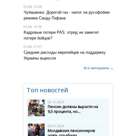
05.08, 12:08
Чубашенко: Дорогой газ - налог на русофобию
режима Санду-Тофана
05.08, 10:56
Кадровые потери PAS: отряд не заметит
потери бойцов?
05.08, 07:07
Средние расходы европейцев на поддержку
Украины выросли
Все материалы →
Топ новостей
20.12.2025
Пенсии должны вырасти на
9,5 процента, но...
08.01.2026
Молдавских пенсионеров
опять ограбили