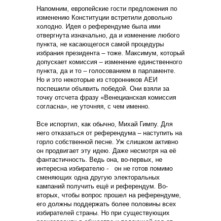
Напомним, европейские гости предложения по
изменению Конституции встретили довольно
холодно. Идея о референдуме была ими
отвергнута изначально, да и изменение любого
пункта, не касающегося самой процедуры
избрания президента – тоже. Максимум, который
допускает комиссия – изменение единственного
пункта, да и то – голосованием в парламенте.
Но и это некоторые из сторонников АЕИ
поспешили объявить победой. Они взяли за
точку отсчета фразу «Венецианская комиссия
согласна», не уточняя, с чем именно.
Все испортил, как обычно, Михай Гимпу. Для
него отказаться от референдума – наступить на
горло собственной песне. Уж слишком активно
он продвигает эту идею. Даже несмотря на её
фантастичность. Ведь она, во-первых, не
интересна избирателю -
он не готов помимо
сменяющих одна другую электоральных
кампаний получить ещё и референдум. Во-
вторых, чтобы вопрос прошел на референдуме,
его должны поддержать более половины всех
избирателей страны. Но при существующих