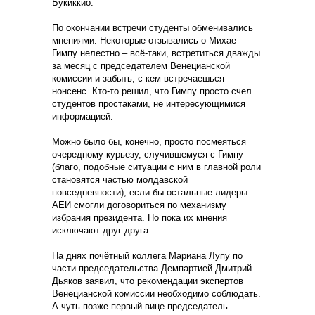
Букиккио.
По окончании встречи студенты обменивались
мнениями. Некоторые отзывались о Михае
Гимпу нелестно – всё-таки, встретиться дважды
за месяц с председателем Венецианской
комиссии и забыть, с кем встречаешься –
нонсенс. Кто-то решил, что Гимпу просто счел
студентов простаками, не интересующимися
информацией.
Можно было бы, конечно, просто посмеяться
очередному курьезу, случившемуся с Гимпу
(благо, подобные ситуации с ним в главной роли
становятся частью молдавской
повседневности), если бы остальные лидеры
АЕИ смогли договориться по механизму
избрания президента. Но пока их мнения
исключают друг друга.
На днях почётный коллега Мариана Лупу по
части председательства Демпартией Дмитрий
Дьяков заявил, что рекомендации экспертов
Венецианской комиссии необходимо соблюдать.
А чуть позже первый вице-председатель