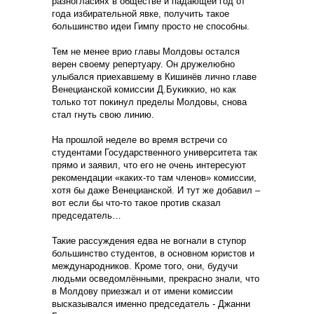
разногласиях в обществе и падающей год от
года избирательной явке, получить такое
большинство идеи Гимпу просто не способны.
Тем не менее врио главы Молдовы остался
верен своему репертуару. Он дружелюбно
улыбался приехавшему в Кишинёв лично главе
Венецианской комиссии Д.Букиккио, но как
только тот покинул пределы Молдовы, снова
стал гнуть свою линию.
На прошлой неделе во время встречи со
студентами Государственного университета так
прямо и заявил, что его не очень интересуют
рекомендации «каких-то там членов» комиссии,
хотя бы даже Венецианской. И тут же добавил –
вот если бы что-то такое против сказал
председатель…
Такие рассуждения едва не вогнали в ступор
большинство студентов, в основном юристов и
международников. Кроме того, они, будучи
людьми осведомлёнными, прекрасно знали, что
в Молдову приезжал и от имени комиссии
высказывался именно председатель - Джанни