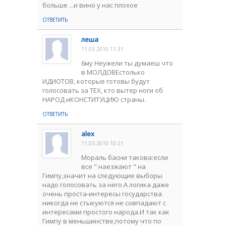
больше ...и вино у нас плохое
ОТВЕТИТЬ
леша
11.03.2010 11:31
6му Неужели ты думаеш что
в МОЛДОВЕстолько
ИДИОТОВ, которые готовы будут
голосовать за ТЕХ, кто вытер ноги об
НАРОД иКОНСТИТУЦИЮ страны.
ОТВЕТИТЬ
alex
11.03.2010 10:21
Мораль басни такова:если
все " наезжают " на
Гимпу,значит на следующие выборы
надо голосовать за него.А логика даже
очень проста-интересы государства
никогда не стыкуются не совпадают с
интересами простого народа.И так как
Гимпу в меньшинстве,потому что по