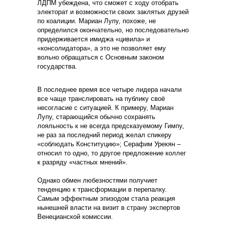
ЛДПМ убеждена, что сможет с ходу отобрать
электорат и возможности своих заклятых друзей
по коалиции. Мариан Лупу, похоже, не
определился окончательно, но последовательно
придерживается имиджа «цивила» и
«консолидатора», а это не позволяет ему
вольно обращаться с Основным законом
государства.
В последнее время все четыре лидера начали
все чаще транслировать на публику своё
несогласие с ситуацией. К примеру, Мариан
Лупу, старающийся обычно сохранять
лояльность к не всегда предсказуемому Гимпу,
не раз за последний период желал спикеру
«соблюдать Конституцию»; Серафим Урекян –
относил то одно, то другое предложение коллег
к разряду «частных мнений».
Однако обмен любезностями получиет
тенденцию к трансформации в перепалку.
Самым эффектным эпизодом стала реакция
нынешней власти на визит в страну экспертов
Венецианской комиссии.