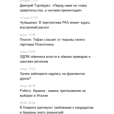
, 11:07
сегодня
Дмитрий Тэрэбуркэ: «Перед нами не глава
правительства, а человек-презентация»
, 07:25
сегодня
Чубашенко: В перспективе PAS может ждать
внутренний раскол
, 16:48
вчера
Платон: Тофан спасает от тюрьмы своего
партнера Плахотнюка
, 14:00
вчера
ЛДПМ обвинила власти в обмане примаров и
шантаже регионов
, 10:03
вчера
Зачем заблюрили надпись на фрагментах
дрона?
, 08:38
вчера
Politico: Украина - камень преткновения на
выборах в Италии
05.08, 18:38
В Комрате критикуют требование к кандидатам
в башканы знать румынский