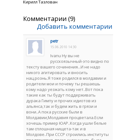
Кирилл Тазлован
Комментарии (9)
Добавить комментарии
petr
15.06.2010 14:30
Ivanu Ну вы не
русскоязычный-это видно по
тексту вашего сочинения...И не надо
никого агитировать и вносить
нац.рознь.Я тоже родился в молдавии и
родители мои и почему ты решаешь
кому надо уезжать кому нет..Вот пока
такие как ты будут поддерживать
дурака Гимпу и прочих идиотов из
альянса,так и будем жить в грязи и
вони..А пока русские были в
Молдавии,Молдавия процветала.Если
хочешь пример ЮАР..Когда ушли белые
там сплошная нищета-так и в
Молдове..При СССР строились институты