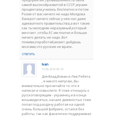
предприятия ,промышленность была
самой высокойразвитой в СССР,аграии
процветали,учились бесплатно и потом
Росии от вас ничего не надо-Молдова
банкрот ничего сейчас у нее нат,даже
адекватного правительства,а вот такие
как ты молодняк неразумный,который
мечтает ,чтобы ЕС им платил и больше
ничего делать не надо..Вот
поживи,поработай,может дойдешь
мозгами,что русские не враги..
ОТВЕТИТЬ
Ivan
15.06.2010 00:19
Для Влад,Вован и Лев Ребята
, я никого нипугаю, Вы
внимательно прочитайте то что я
написал и осмыслите. Я тоже отношусь к
русскоговорящим - украинец и в конце
восьмидесятых, начале девяностых тоже
попал под раздачу работая на одной
очень большой фабрике, остался без
работы, так как фанатично поддерживал