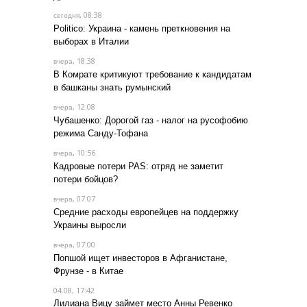
, 08:38
сегодня
Politico: Украина - камень преткновения на
выборах в Италии
, 18:38
вчера
В Комрате критикуют требование к кандидатам
в башканы знать румынский
, 12:08
вчера
Чубашенко: Дорогой газ - налог на русофобию
режима Санду-Тофана
, 10:56
вчера
Кадровые потери PAS: отряд не заметит
потери бойцов?
, 07:07
вчера
Средние расходы европейцев на поддержку
Украины выросли
, 07:00
вчера
Попшой ищет инвесторов в Афганистане,
Фрунзе - в Китае
04.08, 17:42
Лилиана Вицу займет место Анны Ревенко