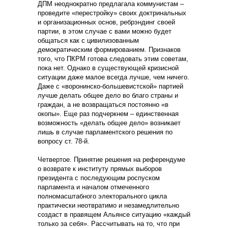
ДПМ неоднократно предлагала коммунистам –
проведите «перестройку» своих доктринальных
и организационных основ, ребрэндинг своей
партии, в этом случае с вами можно будет
общаться как с цивилизованным
демократическим формированием. Признаков
того, что ПКРМ готова следовать этим советам,
пока нет. Однако в существующей кризисной
ситуации даже малое всегда лучше, чем ничего.
Даже с «воронинско-большевистской» партией
лучше делать общее дело во благо страны и
граждан, а не возвращаться постоянно «в
окопы». Еще раз подчеркнем – единственная
возможность «делать общее дело» возникает
лишь в случае парламентского решения по
вопросу ст. 78-й.
Четвертое. Принятие решения на референдуме
о возврате к институту прямых выборов
президента с последующим роспуском
парламента и началом отмеченного
полномасштабного электорального цикла
практически неотвратимо и незамедлительно
создаст в правящем Альянсе ситуацию «каждый
только за себя». Рассчитывать на то, что при