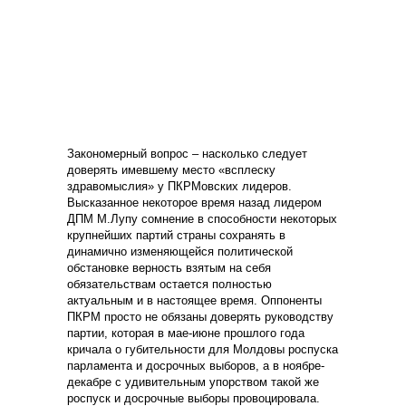
Закономерный вопрос – насколько следует
доверять имевшему место «всплеску
здравомыслия» у ПКРМовских лидеров.
Высказанное некоторое время назад лидером
ДПМ М.Лупу сомнение в способности некоторых
крупнейших партий страны сохранять в
динамично изменяющейся политической
обстановке верность взятым на себя
обязательствам остается полностью
актуальным и в настоящее время. Оппоненты
ПКРМ просто не обязаны доверять руководству
партии, которая в мае-июне прошлого года
кричала о губительности для Молдовы роспуска
парламента и досрочных выборов, а в ноябре-
декабре с удивительным упорством такой же
роспуск и досрочные выборы провоцировала.