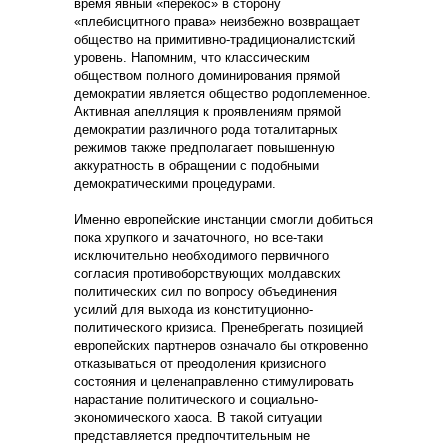
время явный «перекос» в сторону
«плебисцитного права» неизбежно возвращает
общество на примитивно-традиционалистский
уровень. Напомним, что классическим
обществом полного доминирования прямой
демократии является общество родоплеменное.
Активная апелляция к проявлениям прямой
демократии различного рода тоталитарных
режимов также предполагает повышенную
аккуратность в обращении с подобными
демократическими процедурами.
Именно европейские инстанции смогли добиться
пока хрупкого и зачаточного, но все-таки
исключительно необходимого первичного
согласия противоборствующих молдавских
политических сил по вопросу объединения
усилий для выхода из конституционно-
политического кризиса. Пренебрегать позицией
европейских партнеров означало бы откровенно
отказываться от преодоления кризисного
состояния и целенаправленно стимулировать
нарастание политического и социально-
экономического хаоса. В такой ситуации
представляется предпочтительным не