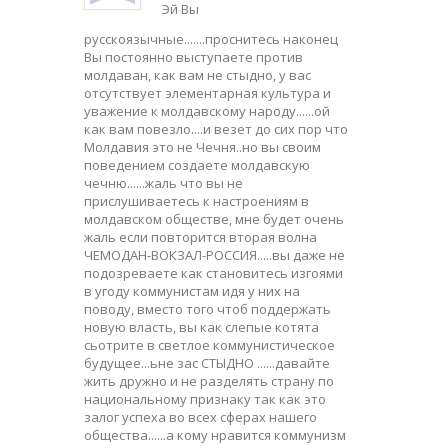
Эй Вы
русскоязычные.......проснитесь наконец
Вы постоянно выступаете против
молдаван, как вам не стыдно, у вас
отсутствует элементарная культура и
уважение к молдавскому народу......ой
как вам повезло....и везет до сих пор что
Молдавия это не Чечня..но вы своим
поведением создаете молдавскую
чечню......жаль что вы не
прислушиваетесь к настроениям в
молдавском обществе, мне будет очень
жаль если повторится вторая волна
ЧЕМОДАН-ВОКЗАЛ-РОССИЯ.....вы даже не
подозреваете как становитесь изгоями
в угоду коммунистам идя у них на
поводу, вместо того чтоб поддержать
новую власть, вы как слепые котята
сьотрите в светлое коммунистическое
будущее...ьне зас СТЫДНО ......давайте
жить дружно и не разделять страну по
национальному признаку так как это
залог успеха во всех сферах нашего
общества......а кому нравится коммунизм