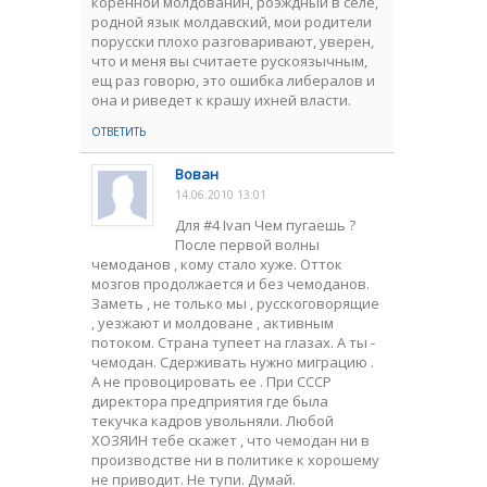
коренной молдованин, роэждный в селе,
родной язык молдавский, мои родители
порусски плохо разговаривают, уверен,
что и меня вы считаете рускоязычным,
ещ раз говорю, это ошибка либералов и
она и риведет к крашу ихней власти.
ОТВЕТИТЬ
Вован
14.06.2010 13:01
Для #4 Ivan Чем пугаешь ?
После первой волны
чемоданов , кому стало хуже. Отток
мозгов продолжается и без чемоданов.
Заметь , не только мы , русскоговорящие
, уезжают и молдоване , активным
потоком. Страна тупеет на глазах. А ты -
чемодан. Сдерживать нужно миграцию .
А не провоцировать ее . При СССР
директора предприятия где была
текучка кадров увольняли. Любой
ХОЗЯИН тебе скажет , что чемодан ни в
производстве ни в политике к хорошему
не приводит. Не тупи. Думай.