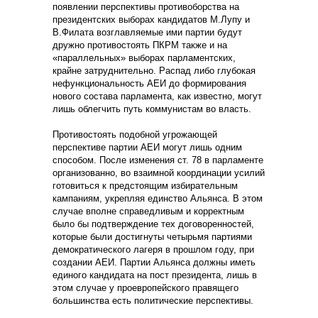
появлении перспективы противоборства на
президентских выборах кандидатов М.Лупу и
В.Филата возглавляемые ими партии будут
дружно противостоять ПКРМ также и на
«параллельных» выборах парламентских,
крайне затруднительно. Распад либо глубокая
нефункциональность АЕИ до формирования
нового состава парламента, как известно, могут
лишь облегчить путь коммунистам во власть.
Противостоять подобной угрожающей
перспективе партии АЕИ могут лишь одним
способом. После изменения ст. 78 в парламенте
организованно, во взаимной координации усилий
готовиться к предстоящим избирательным
кампаниям, укрепляя единство Альянса. В этом
случае вполне справедливым и корректным
было бы подтверждение тех договоренностей,
которые были достигнуты четырьмя партиями
демократического лагеря в прошлом году, при
создании АЕИ. Партии Альянса должны иметь
единого кандидата на пост президента, лишь в
этом случае у проевропейского правящего
большинства есть политические перспективы.