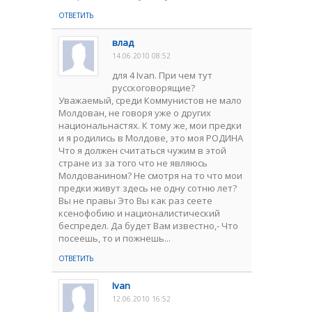
ОТВЕТИТЬ
влад
14.06.2010 08:52
для 4 Ivan. При чем тут
русскоговорящие?
Уважаемый, среди Коммунистов не мало
Молдован, не говоря уже о других
национальнастях. К тому же, мои предки
и я родились в Молдове, это моя РОДИНА
Что я должен считаться чужим в этой
стране из за того что не являюсь
Молдованином? Не смотря на то что мои
предки живут здесь не одну сотню лет?
Вы не правы Это Вы как раз сеете
ксенофобию и националистический
беспредел. Да будет Вам известно,- Что
посеешь, то и пожнешь...
ОТВЕТИТЬ
Ivan
12.06.2010 16:52