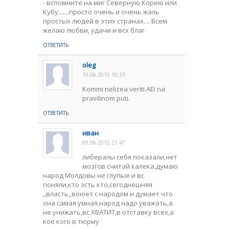
- вспомните на миг Северную Корею или
Кубу.......просто очень и очень жаль
простых людей в этих странах.... Всем
желаю любви, удачи и всх благ
ОТВЕТИТЬ
oleg
10.06.2010 10:33
Kommi nelizea veriti.AEI na
pravilinom puti.
ОТВЕТИТЬ
иван
09.06.2010 21:47
либералы себя показали,нет
мозгов считай калека,думаю
народ Молдовы не глупые и вс
поняли,кто эсть кто,сегоднешняя
,,власть,,воюет с народом и думает что
она самая умная,народ надо уважать,а
не унижать,вс ХВАТИТ,в отставку всех,а
кое кого в тюрму