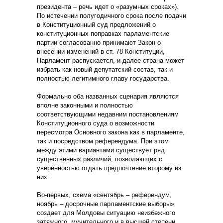
президента – речь идет о «разумных сроках»).
По истечении полугодичного срока после подачи
в Конституционный суд предложений о
конституционных поправках парламентские
партии согласованно принимают Закон о
внесении изменений в ст. 78 Конституции,
Парламент распускается, и далее страна может
избрать как новый депутатский состав, так и
полностью легитимного главу государства.
Формально оба названных сценария являются
вполне законными и полностью
соответствующими недавним постановлениям
Конституционного суда о возможности
пересмотра Основного закона как в парламенте,
так и посредством референдума. При этом
между этими вариантами существует ряд
существенных различий, позволяющих с
уверенностью отдать предпочтение второму из
них.
Во-первых, схема «сентябрь – референдум,
ноябрь – досрочные парламентские выборы»
создает для Молдовы ситуацию неизбежного
затяжного, мучительного и в высшей степени