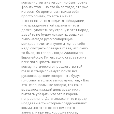
коммунистов и категорично был против
фронтистов.....но это было тогда, это уже
история. Со временем я начал себя
просто ломать, то есть я начал
осознавать что я родился в Молдавии,
что гражданин этой страны и что я
должен уважать эту страну и этот народ,
давайте не будем лукавить, ведь как
было - всегда русскоговорящие
молдаван считали тупее и глупее себя -
надо смотреть правде в глаза, что было
то было, но теперь, когда Алианца за
Европейскую Интеграцию старается из
всех сил вырвать нас из
коммунистического прошлого, из той
грязи и стыда почемуто почти все
русскоговорящие говорят что будут
голосовать только за коммунистов, я Вам
это не понаслышке говорю, так как я
вращаюсь каждый день среди них ,
пытаясь убедить что это в корень
неправильно. Да, я согласен что и среди
молдаван есть которые поддерживают
комми...но это в основном те кто
занимали при них хорошие посты,