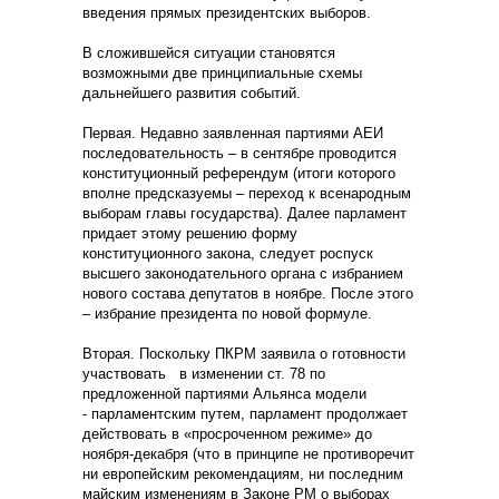
введения прямых президентских выборов.
В сложившейся ситуации становятся
возможными две принципиальные схемы
дальнейшего развития событий.
Первая. Недавно заявленная партиями АЕИ
последовательность – в сентябре проводится
конституционный референдум (итоги которого
вполне предсказуемы – переход к всенародным
выборам главы государства). Далее парламент
придает этому решению форму
конституционного закона, следует роспуск
высшего законодательного органа с избранием
нового состава депутатов в ноябре. После этого
– избрание президента по новой формуле.
Вторая. Поскольку ПКРМ заявила о готовности
участвовать в изменении ст. 78 по
предложенной партиями Альянса модели
- парламентским путем, парламент продолжает
действовать в «просроченном режиме» до
ноября-декабря (что в принципе не противоречит
ни европейским рекомендациям, ни последним
майским изменениям в Законе РМ о выборах