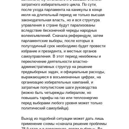
затратного избирательного цикла. По сути,
после ухода парламента на каникулы в конце
июля на длительный период не только высшая
законодательная власть, но и вся структура
управления в стране будут парализованы
вследствие бесконечной череды народных
волеизъявлений. Сначала референдум, затем
парламентские выборы, после которых в
полугодичный срок необходимо будет провести
избрание и президента, и местных органов
самоуправления. В этот период неизбежны и
переключение деятельности властно-
административных структур на решение
предвыборных задач, и официальные расходы,
выражающиеся в восьмизначных цифрах, на
организацию избирательных кампаний, и
затратные популистские шаги руководства
(можно быть четырежды либералом, но
повышать тарифы на газ или теплоэнергию
перед выборами любого уровня может только
политический самоубийца).
Выход из подобной ситуации может дать лишь
применение схемы «сначала решение проблемы
78-й статьи в парламенте, потом выборы». Во-