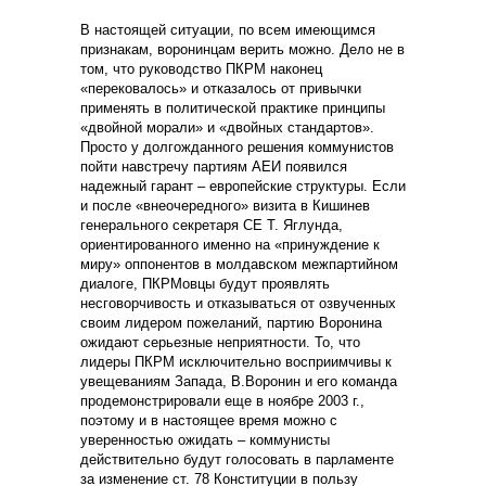
В настоящей ситуации, по всем имеющимся
признакам, воронинцам верить можно. Дело не в
том, что руководство ПКРМ наконец
«перековалось» и отказалось от привычки
применять в политической практике принципы
«двойной морали» и «двойных стандартов».
Просто у долгожданного решения коммунистов
пойти навстречу партиям АЕИ появился
надежный гарант – европейские структуры. Если
и после «внеочередного» визита в Кишинев
генерального секретаря СЕ Т. Яглунда,
ориентированного именно на «принуждение к
миру» оппонентов в молдавском межпартийном
диалоге, ПКРМовцы будут проявлять
несговорчивость и отказываться от озвученных
своим лидером пожеланий, партию Воронина
ожидают серьезные неприятности. То, что
лидеры ПКРМ исключительно восприимчивы к
увещеваниям Запада, В.Воронин и его команда
продемонстрировали еще в ноябре 2003 г.,
поэтому и в настоящее время можно с
уверенностью ожидать – коммунисты
действительно будут голосовать в парламенте
за изменение ст. 78 Конституции в пользу