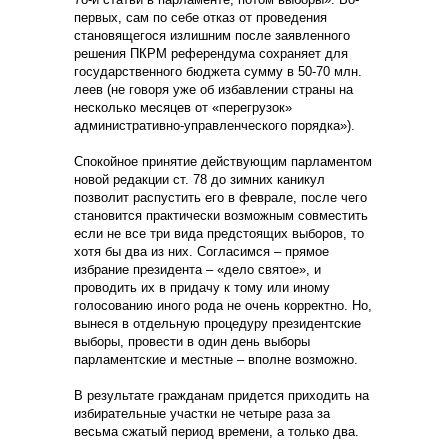
первых, сам по себе отказ от проведения
становящегося излишним после заявленного
решения ПКРМ референдума сохраняет для
государственного бюджета сумму в 50-70 млн.
леев (не говоря уже об избавлении страны на
несколько месяцев от «перегрузок»
административно-управленческого порядка»).
Спокойное принятие действующим парламентом
новой редакции ст. 78 до зимних каникул
позволит распустить его в феврале, после чего
становится практически возможным совместить
если не все три вида предстоящих выборов, то
хотя бы два из них. Согласимся – прямое
избрание президента – «дело святое», и
проводить их в придачу к тому или иному
голосованию иного рода не очень корректно. Но,
вынеся в отдельную процедуру президентские
выборы, провести в один день выборы
парламентские и местные – вполне возможно.
В результате гражданам придется приходить на
избирательные участки не четыре раза за
весьма сжатый период времени, а только два.