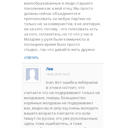
малообразованные и люди старшего
поколения как и мой отец. Мы просто
должны сейчас объединится и
проголосовать за любую партию но
только не за коммунистов, я не агитирую
ни за кого, потому - что голосовать есть
за кого, согласитесь, но то что у нас в
Молдове у руля были коммунисты в
последнее время было просто
стыдно...так что давайте жить дружно
ОТВЕТИТЬ
Лев
14.06.2010 14:27
Ivan, Вот ошибка либералов
в этом и состоит, что
считаете что не подерживают только не
молдоване, поверь большенство
корянных молдован не подерживают
вас, видно вы в силу ещ очень молодого
вашего возраста считаете что если
пишут по русски, это уже рускоязычные,
здесь тоже ошибаетесь, я тоже