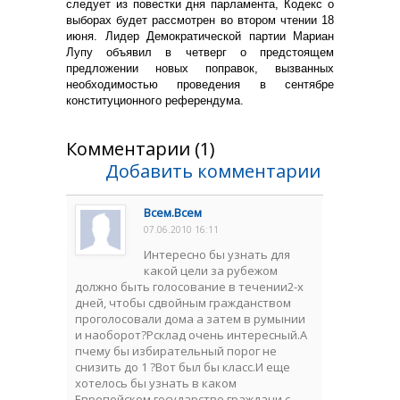
следует из повестки дня парламента, Кодекс о
выборах будет рассмотрен во втором чтении 18
июня. Лидер Демократической партии Мариан
Лупу объявил в четверг о предстоящем
предложении новых поправок, вызванных
необходимостью проведения в сентябре
конституционного референдума.
Комментарии (1)
Добавить комментарии
Всем.Всем
07.06.2010 16:11
Интересно бы узнать для
какой цели за рубежом
должно быть голосование в течении2-х
дней, чтобы сдвойным гражданством
проголосовали дома а затем в румынии
и наоборот?Рсклад очень интересный.А
пчему бы избирательный порог не
снизить до 1 ?Вот был бы класс.И еще
хотелось бы узнать в каком
Европейском государстве граждани с