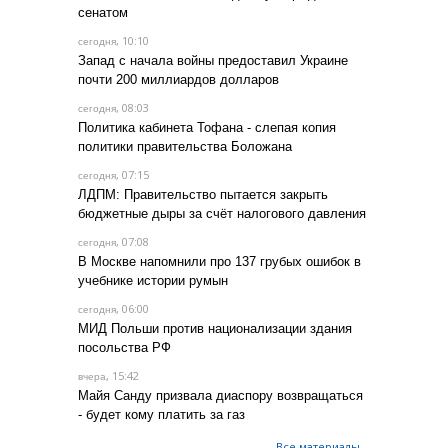
сенатом
, 10:10
сегодня
Запад с начала войны предоставил Украине
почти 200 миллиардов долларов
, 08:03
сегодня
Политика кабинета Тофана - слепая копия
политики правительства Боложана
, 07:15
сегодня
ЛДПМ: Правительство пытается закрыть
бюджетные дыры за счёт налогового давления
, 07:08
сегодня
В Москве напомнили про 137 грубых ошибок в
учебнике истории румын
, 06:00
сегодня
МИД Польши против национализации здания
посольства РФ
, 15:42
вчера
Майя Санду призвала диаспору возвращаться
- будет кому платить за газ
Все материалы →