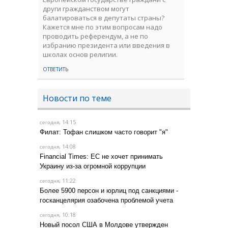
други гражданством могут
балатироваться в депутаты страны?
Кажется мне по этим вопросам надо
проводить референдум, а не по
избранию президента или введения в
школах основ религии.
ОТВЕТИТЬ
Новости по теме
, 14:15
сегодня
Филат: Тофан слишком часто говорит "я"
, 14:08
сегодня
Financial Times: ЕС не хочет принимать
Украину из-за огромной коррупции
, 11:22
сегодня
Более 5900 персон и юрлиц под санкциями -
госканцелярия озабочена проблемой учета
, 10:18
сегодня
Новый посол США в Молдове утвержден