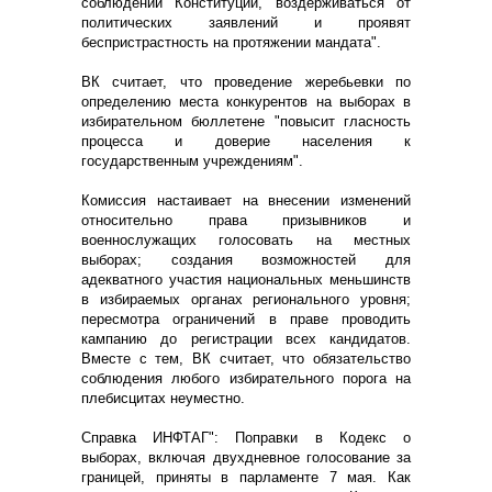
соблюдении Конституции, воздерживаться от
политических заявлений и проявят
беспристрастность на протяжении мандата".
ВК считает, что проведение жеребьевки по
определению места конкурентов на выборах в
избирательном бюллетене "повысит гласность
процесса и доверие населения к
государственным учреждениям".
Комиссия настаивает на внесении изменений
относительно права призывников и
военнослужащих голосовать на местных
выборах; создания возможностей для
адекватного участия национальных меньшинств
в избираемых органах регионального уровня;
пересмотра ограничений в праве проводить
кампанию до регистрации всех кандидатов.
Вместе с тем, ВК считает, что обязательство
соблюдения любого избирательного порога на
плебисцитах неуместно.
Справка ИНФТАГ": Поправки в Кодекс о
выборах, включая двухдневное голосование за
границей, приняты в парламенте 7 мая. Как