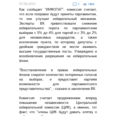
07.06.2010
1
1494
Как сообщает "ИНФОТАГ", комиссия считает,
что если поправки будут приняты парламентом,
то они улучшат избирательный механизм.
Эксперты ВК приветствовали снижение
избирательного порога по парламентским
выборам с 5% до 4% для партий и с 3% до 2%
для независимых кандидатов, а также
исключение пункта, по которому депутаты с
двойным гражданством не могли занимать
высшие государственные посты. Утверждено и
возобновление разрешения на избирательные
блоки.
"Восстановление в правах избирательных
блоков сократит количество потерянных голосов
на выборах, и предоставит партиям
возможности для парламентского
представительства", - сказано в заключении ВК.
Комиссия считает продвижением вперед
повышение независимости Центральной
избирательной комиссии (ЦИК), а именно, тот
факт, что "члены ЦИК будут давать клятву о