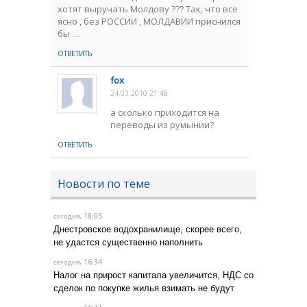
хотят выручать Молдову ??? Так, что все
ясно , без РОССИИ , МОЛДАВИИ приснился
бы ....
ОТВЕТИТЬ
fox
24.03.2010 21:48
а сколько приходится на
переводы из румынии?
ОТВЕТИТЬ
Новости по теме
, 18:05
сегодня
Днестровское водохранилище, скорее всего,
не удастся существенно наполнить
, 16:34
сегодня
Налог на прирост капитала увеличится, НДС со
сделок по покупке жилья взимать не будут