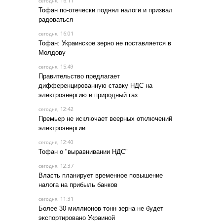
, 16:11
сегодня
Тофан по-отечески поднял налоги и призвал
радоваться
, 16:01
сегодня
Тофан: Украинское зерно не поставляется в
Молдову
, 15:49
сегодня
Правительство предлагает
дифференцированную ставку НДС на
электроэнергию и природный газ
, 12:42
сегодня
Премьер не исключает веерных отключений
электроэнергии
, 12:40
сегодня
Тофан о "выравнивании НДС"
, 12:37
сегодня
Власть планирует временное повышение
налога на прибыль банков
, 11:31
сегодня
Более 30 миллионов тонн зерна не будет
экспортировано Украиной