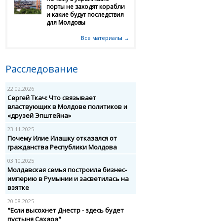
порты не заходят корабли
и какие будут последствия
для Молдовы
Все материалы →
Расследование
22.02.2026
Сергей Ткач: Что связывает
властвующих в Молдове политиков и
«друзей Эпштейна»
23.11.2025
Почему Илие Илашку отказался от
гражданства Республики Молдова
03.10.2025
Молдавская семья построила бизнес-
империю в Румынии и засветилась на
взятке
20.08.2025
"Если высохнет Днестр - здесь будет
пустыня Сахара"