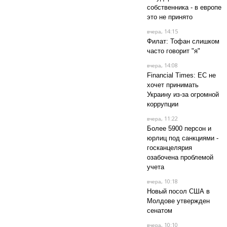
собственника - в европе
это не принято
, 14:15
вчера
Филат: Тофан слишком
часто говорит "я"
, 14:08
вчера
Financial Times: ЕС не
хочет принимать
Украину из-за огромной
коррупции
, 11:22
вчера
Более 5900 персон и
юрлиц под санкциями -
госканцелярия
озабочена проблемой
учета
, 10:18
вчера
Новый посол США в
Молдове утвержден
сенатом
, 10:10
вчера