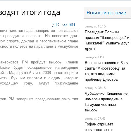
одят итоги года
Новости по теме
0
1611
, 16:15
сегодня
ущих пилотов-парапланеристов приглашают
Президент Польши
е проводится впервые. На повестке дня:
призвал "бандеровцев" и
ном спорте, доклад о перспективном плане
"москалей" убивать друг
сности полетов на параплане в Республике
друга
, 11:38
сегодня
ланеристов РМ пройдут выборы членов
Вершинин внесен в базу
акже будет официальное награждение
сайта "Миротворец" за
ей в Маршрутной Лиге 2008 по категориям
то, что поднимал
чет». Лучшим пилотам и людям, которые
проблему Днестра
уходящем году, будут присуждение
, 08:15
сегодня
Чубашенко: Кишинев не
тов РМ завершит празднование закрытия
намерен проводить в
Гагаузии честные
выборы
, 07:43
сегодня
Тофан отрицает
государство как