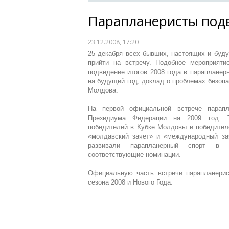
Парапланеристы подв
23.12.2008, 17:20
25 декабря всех бывших, настоящих и буд
прийти на встречу. Подобное мероприяти
подведение итогов 2008 года в парапланер
на будущий год, доклад о проблемах безопа
Молдова.
На первой официальной встрече парап
Президиума Федерации на 2009 год. Т
победителей в Кубке Молдовы и победител
«молдавский зачет» и «международный за
развивали парапланерный спорт в 
соответствующие номинации.
Официальную часть встречи парапланерис
сезона 2008 и Нового Года.