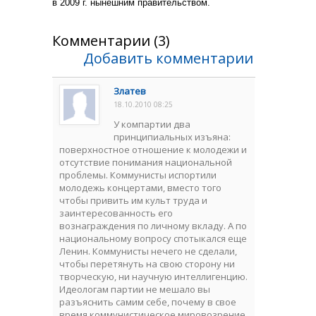
в 2009 г. нынешним правительством.
Комментарии (3)
Добавить комментарии
Златев
18.10.2010 08:25
У компартии два
принципиальных изъяна:
поверхностное отношение к молодежи и
отсутствие понимания национальной
проблемы. Коммунисты испортили
молодежь концертами, вместо того
чтобы привить им культ труда и
заинтересованность его
вознаграждения по личному вкладу. А по
национальному вопросу спотыкался еще
Ленин. Коммунисты нечего не сделали,
чтобы перетянуть на свою сторону ни
творческую, ни научную интеллигенцию.
Идеологам партии не мешало вы
разъяснить самим себе, почему в свое
время коммунистическое мировозрение