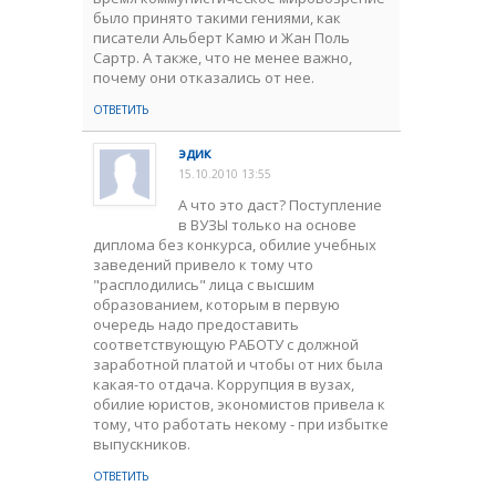
было принято такими гениями, как
писатели Альберт Камю и Жан Поль
Сартр. А также, что не менее важно,
почему они отказались от нее.
ОТВЕТИТЬ
эдик
15.10.2010 13:55
А что это даст? Поступление
в ВУЗЫ только на основе
диплома без конкурса, обилие учебных
заведений привело к тому что
"расплодились" лица с высшим
образованием, которым в первую
очередь надо предоставить
соответствующую РАБОТУ с должной
заработной платой и чтобы от них была
какая-то отдача. Коррупция в вузах,
обилие юристов, экономистов привела к
тому, что работать некому - при избытке
выпускников.
ОТВЕТИТЬ