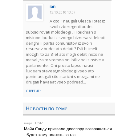
ion
15.10.2010 13:07
A cito ? neugeli Olesca i otet iz
svoih zberegenii budet
subsidirovati molodeogi ,ili Reidman s
misinom budut iz svoego biznesa videleati
denghi Ili partia comunistov iz svoih
resursov budet ato delati ? Esli bi imeli
mozghi to za 8 let ato mogli delati,nicto ne
mesal ,za to vremea oni bili v bolisinstve v
parlamente...Oni prosto lapsu nausi
liudeam staveat,molodeogi vseo ato
ponimaet,gali cito starichi s mozgami ne
drugati havaeat vseo podread...
ОТВЕТИТЬ
Новости по теме
, 15:42
вчера
Майя Санду призвала диаспору возвращаться
- будет кому платить за газ