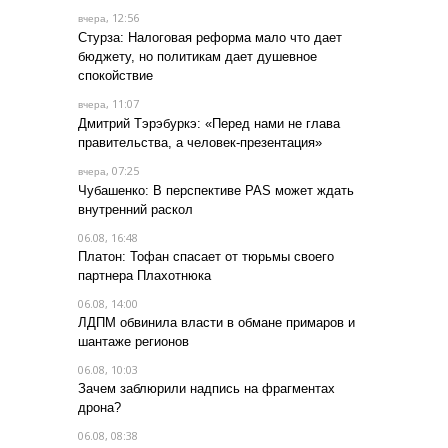
, 12:56
вчера
Стурза: Налоговая реформа мало что дает
бюджету, но политикам дает душевное
спокойствие
, 11:07
вчера
Дмитрий Тэрэбуркэ: «Перед нами не глава
правительства, а человек-презентация»
, 07:25
вчера
Чубашенко: В перспективе PAS может ждать
внутренний раскол
06.08, 16:48
Платон: Тофан спасает от тюрьмы своего
партнера Плахотнюка
06.08, 14:00
ЛДПМ обвинила власти в обмане примаров и
шантаже регионов
06.08, 10:03
Зачем заблюрили надпись на фрагментах
дрона?
06.08, 08:38