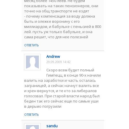
месяц более 1450 леев. Не будем
показывать на таких пенсионеров, они
точно на общ.транспорте не ездят
- почему компенсация за воду должна
быть и олежке воронину с его
миллиардом, и бабульке с пеньсией в 800
лей. пусть уж только бабульке, и она
сама решит, что для нее полезней
ОТВЕТИТЬ
Andrew
29.09.2009 14:42
Скоро всем будет полный
Гимпецц, в конце 90-х начили
валить на заработки и часть осталась
заграницей, а сейчас начнут валить все
и хрен вернутся, и те кто за либералов
голосовал. При старой власти народ был
беден так его сейчас еще по самые уши
в дерьмо погрузили
ОТВЕТИТЬ
sandu