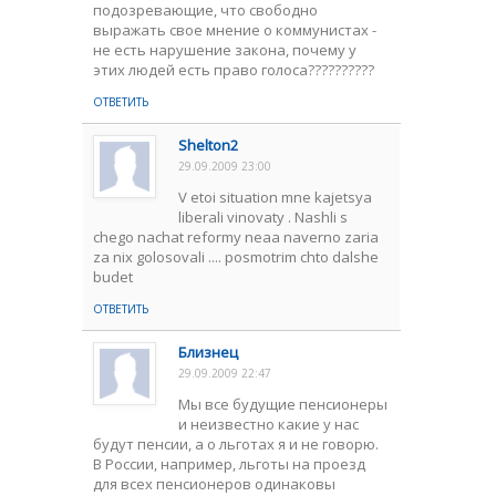
подозревающие, что свободно
выражать свое мнение о коммунистах -
не есть нарушение закона, почему у
этих людей есть право голоса??????????
ОТВЕТИТЬ
Shelton2
29.09.2009 23:00
V etoi situation mne kajetsya
liberali vinovaty . Nashli s
chego nachat reformy neaa naverno zaria
za nix golosovali .... posmotrim chto dalshe
budet
ОТВЕТИТЬ
Близнец
29.09.2009 22:47
Мы все будущие пенсионеры
и неизвестно какие у нас
будут пенсии, а о льготах я и не говорю.
В России, например, льготы на проезд
для всех пенсионеров одинаковы