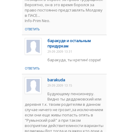
Вероятно, он в это время боролся за
право постоянно представлять Молдову
в ПАСЕ...
Info-Prim Neo.
ОТВЕТИТЬ
баракуде и остальным
придуркам
29.09.2009 13:31
баракуда, ты кретин! сорри!
ОТВЕТИТЬ
barakuda
29.09.2009 13:15
Будующему пенсионеру.
Видно ты деддомовский или
деревня т.к. твоим родителям в данном
случае ничего не грозит,за исключением
если они еще живы попасть опять в
"Румынский рай" а при таком
восприятии действителиности варианты
возможны.Вот тогда и скажеш кто лохи,а