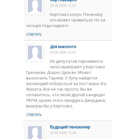
29.09.2009 12:52
Киртоакэ клоун. Поначалу
это может нравиться. Но за
четыре года надоест.
ОТВЕТИТЬ
Для инкогнто
29.09.2009 12:47
Из депутатов парламента
легко выиграют у Киртоакэ
Гречаная, Додон, Цуркан. Может
выскочить Тарлев. У Лупу найдется
желающий побороться за пост мэра. И у
Филата. Все не так просто. Вы же
согласитесь, что люой другой кандидат
ПКРМ, кроме этого придурка Джордана,
выиграл бы у Киртоакэ.
ОТВЕТИТЬ
будущий пенсионер
29.09.2009 12:38