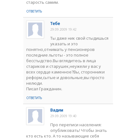
старость самим.
ОТВЕТИТЬ
Тебе
29.09.2009 19:42
Ты даже ник свой стыдишься
указать и это
понятно,отнимать у пенсионеров
последние льготы - это полное
бесстыдство.Вы вглядитесь в лица
стариков и старушек,неужели у вас у
всех сердце каменное?Вы, сторонники
реформ,сытые и довольные,вы просто
нелюди.
Писал Гражданин.
ОТВЕТИТЬ
Baдим
29.09.2009 19:40
Про переписи населения:
опубликовать! Чтобы знать
кто есть кто. А то называющие себя