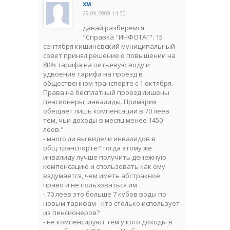
хм
29.09.2009 14:50
давай разберемся.
"Справка "ИНФОТАГ": 15
сентября кишиневский муниципальный
совет принял решение о повышении на
80% тарифа на питьевую воду и
удвоение тарифа на проезд в
общественном транспорте с 1 октября.
Права на бесплатный проезд лишены
пенсионеры, инвалиды. Примэрия
обещает лишь компенсации в 70 леев
тем, чьи доходы в месяц менее 1450
леев."
- много ли вы видели инвалидов в
общ.транспорте? тогда этому же
инвалиду лучше получить денежную
компенсацию и спользовать как ему
вздумается, чем иметь абстракное
право и не пользоваться им
- 70 леев это больше 7 кубов воды по
новым тарифам - кто столько использует
из пенсионеров?
- не компенсируют тем у кого доходы в