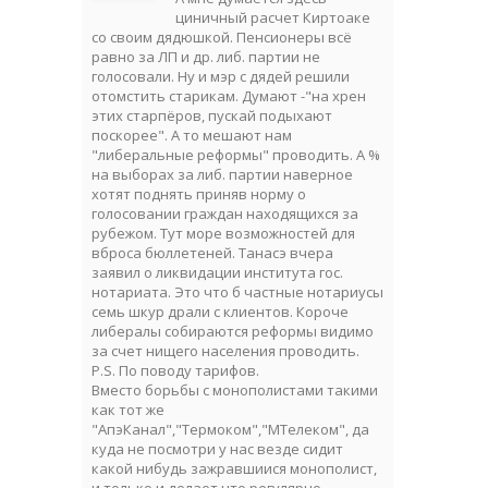
циничный расчет Киртоаке
со своим дядюшкой. Пенсионеры всё
равно за ЛП и др. либ. партии не
голосовали. Ну и мэр с дядей решили
отомстить старикам. Думают -"на хрен
этих старпёров, пускай подыхают
поскорее". А то мешают нам
"либеральные реформы" проводить. А %
на выборах за либ. партии наверное
хотят поднять приняв норму о
голосовании граждан находящихся за
рубежом. Тут море возможностей для
вброса бюллетеней. Танасэ вчера
заявил о ликвидации института гос.
нотариата. Это что б частные нотариусы
семь шкур драли с клиентов. Короче
либералы собираются реформы видимо
за счет нищего населения проводить.
P.S. По поводу тарифов.
Вместо борьбы с монополистами такими
как тот же
"АпэКанал","Термоком","МТелеком", да
куда не посмотри у нас везде сидит
какой нибудь зажравшиися монополист,