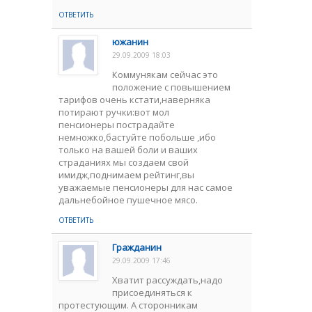
ОТВЕТИТЬ
южанин
29.09.2009 18:03
Коммунякам сейчас это
положение с повышением
тарифов очень кстати,наверняка
потирают ручки:вот мол
пенсионеры пострадайте
немножко,бастуйте побольше ,ибо
только на вашей боли и ваших
страданиях мы создаем свой
имидж,поднимаем рейтинг,вы
уважаемые пенсионеры для нас самое
дальнебойное пушечное мясо.
ОТВЕТИТЬ
Гражданин
29.09.2009 17:46
Хватит рассуждать,надо
присоединяться к
протестующим. А сторонникам