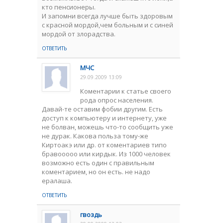
кто пенсионеры.
И запомни всегда лучше быть здоровым
с красной мордой,чем больным и с синей
мордой от злорадства.
ОТВЕТИТЬ
МЧС
29.09.2009 13:09
Коментарии к статье своего
рода опрос населения.
Давай-те оставим фобии другим. Есть
доступ к компьютеру и интернету, уже
не болван, можешь что-то сообщить уже
не дурак. Какова польза тому-же
Киртоакэ или др. от коментариев типо
бравооооо или кирдык. Из 1000 человек
возможно есть один с правильным
коментарием, но он есть. не надо
ералаша.
ОТВЕТИТЬ
гвоздь