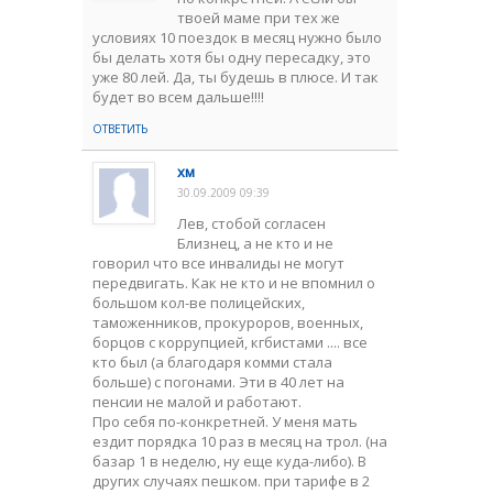
твоей маме при тех же
условиях 10 поездок в месяц нужно было
бы делать хотя бы одну пересадку, это
уже 80 лей. Да, ты будешь в плюсе. И так
будет во всем дальше!!!!
ОТВЕТИТЬ
хм
30.09.2009 09:39
Лев, стобой согласен
Близнец, а не кто и не
говорил что все инвалиды не могут
передвигать. Как не кто и не впомнил о
большом кол-ве полицейских,
таможенников, прокуроров, военных,
борцов с коррупцией, кгбистами .... все
кто был (а благодаря комми стала
больше) с погонами. Эти в 40 лет на
пенсии не малой и работают.
Про себя по-конкретней. У меня мать
ездит порядка 10 раз в месяц на трол. (на
базар 1 в неделю, ну еще куда-либо). В
других случаях пешком. при тарифе в 2