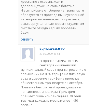
крестьяне с окресныхсел и
деревень,тоже не самые богатые.
И вся прибыль от сборов на транспорте
образуется от проезда вышеуказанной
категории населения,вот и прекинте,
если вернуть пенсионерам и студентам
льготы,то откуда КерГим воровать
будут.
ОТВЕТИТЬ
Киртоакэ=МСК?
29.09.2009 16:51
"Справка "ИНФОТАГ": 15
сентября кишиневский
муниципальный совет принял решение о
повышении на 80% тарифа на питьевую
воду и удвоение тарифа на проезд в
общественном транспорте с 1 октября.
Права на бесплатный проезд лишены
пенсионеры, инвалиды. Примэрия
обещает лишь компенсации в 70 леев
тем, чьи доходы в месяц менее 1450
леев..."