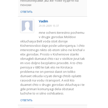
пенсионерами ,вы же тоже будете на
пенсии
ОТВЕТИТЬ
Vadim
29.09.2009 15:37
mne ocheni iterestno pochemu
v drugix gorodax Moldovi
vkluchaiya Belt voda stoit doroje
Kisheniovskoi daje posle udorojaniya. I chto
interestnogo nikto ob etom silno ne krichal v
etix gorodax. Prosto v Kisheniove stariki
obnagleli dumaiut chto raz v stolitze jivut tak
im vsio doljno bezplatno prixoditi. A to chto
pensiya v 680 lei tak eto ne Kirotaca
problema ne on penisii daiot on toliko
dumaet otkuda vzyati denigi chtob oplatiti
rasxodi na vodu i transport. A esli kto
duamet chto v drugix gorodax vkluchaya i te
gde primari komunyagi dela obstaiut
luchshe to vi silno oshibaitesi.
ОТВЕТИТЬ