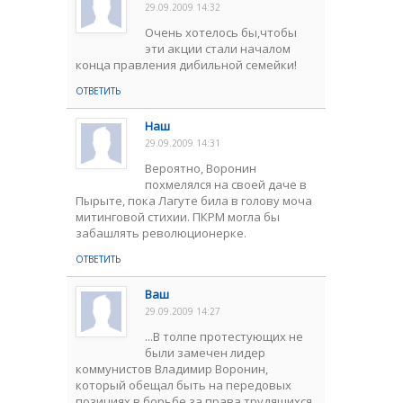
29.09.2009 14:32
Очень хотелось бы,чтобы
эти акции стали началом
конца правления дибильной семейки!
ОТВЕТИТЬ
Наш
29.09.2009 14:31
Вероятно, Воронин
похмелялся на своей даче в
Пырыте, пока Лагуте била в голову моча
митинговой стихии. ПКРМ могла бы
забашлять революционерке.
ОТВЕТИТЬ
Ваш
29.09.2009 14:27
...В толпе протестующих не
были замечен лидер
коммунистов Владимир Воронин,
который обещал быть на передовых
позициях в борьбе за права трудящихся.