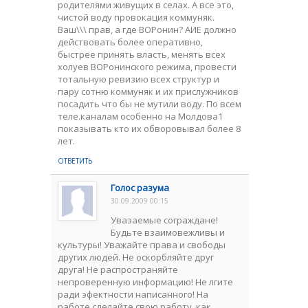
родителями живущих в селах. А все это,
чистой воду провокация коммуняк.
Ваш\\\ прав, а где ВОРонин? АИЕ должно
действовать более оперативно,
быстрее принять власть, менять всех
холуев ВОРонинского режима, провести
тотальную ревизию всех структур и
пару сотню коммуняк и их прислужников
посадить что бы не мутили воду. По всем
теле.каналам особенно на Молдова1
показывать кто их обворовывал более 8
лет.
ОТВЕТИТЬ
Голос разума
30.09.2009 00:15
Уваэаемые сограждане!
Будьте взаимовежливы и
культуры! Уважайте права и свободы
других людей. Не оскорбляйте друг
друга! Не распространяйте
непроверенную информацию! Не лгите
ради эфектности написанного! На
работе сделайте свою работу, как