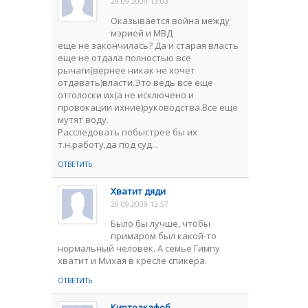
29.09.2009 13:03
Оказывается война между
мэрией и МВД
еще не закончилась? Да и старая власть
еще не отдала полностью все
рычаги(вернее никак не хочет
отдавать)власти.Это ведь все еще
отголоски их(а не исключено и
провокации ихние)руководства.Все еще
мутят воду.
Расследовать побыстрее бы их
т.н.работу,да под суд...
ОТВЕТИТЬ
Хватит дяди
29.09.2009 12:57
Было бы лучше, чтобы
примаром был какой-то
нормальный человек. А семье Гимпу
хватит и Михая в кресле спикера.
ОТВЕТИТЬ
Киртоакафоб