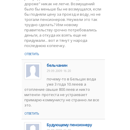
дороже" никак не легче. Возмущений
было бы меньше бы не возмущался, если
бы подняли цену за проезд и воду, но не
трогали пенсионеров. Неужели это так
трудно сделать? Или новому
правительству срочно потребовались
деньги, а откуда их взять еще не
придумали... вот и тянут у народа
последнюю копеечку.
ОТВЕТИТЬ
бельчанин
29.09.2009 16:20
почему-то в Бельцах вода
уже 3 года 10 лееев а
отопление свыше 800 леев и никто
митенги- протеста не устраевает
примарю-коммунисту не странно ли все
это.
ОТВЕТИТЬ
Будующему пенсионеру