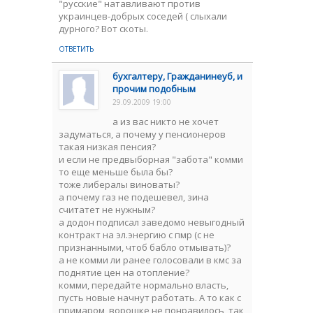
"русские" натавливают против
украинцев-добрых соседей ( слыхали
дурного? Вот скоты.
ОТВЕТИТЬ
бухгалтерy, Гражданинeуб, и
прочим подобным
29.09.2009 19:00
а из вас никто не хочет
задуматься, а почему у пенсионеров
такая низкая пенсия?
и если не предвыборная "забота" комми
то еще меньше была бы?
тоже либералы виноваты?
а почему газ не подешевел, зина
считатет не нужным?
а додон подписал заведомо невыгодный
контракт на эл.энергию с пмр (с не
признанными, чтоб бабло отмывать)?
а не комми ли ранее голосовали в кмс за
поднятие цен на отопление?
комми, передайте нормально власть,
пусть новые начнут работать. А то как с
примаром, ворошке не понравилось, так