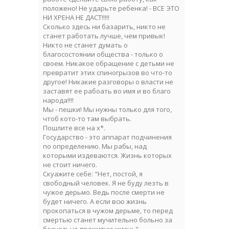
положено! Не ударьте ребенка! - ВСЕ ЭТО
НИ ХРЕНА НЕ ДАСТ!!!!!
Сколько здесь ни базарить, никто не
станет работать лучше, чем привык!
Никто не станет думать о
благосостоянии общества - только о
своем. Никакое обращение с детьми не
превратит этих спиногрызов во что-то
другое! Никакие разговоры о власти не
заставят ее рабоать во имя и во благо
народа!!!!
Мы - пешки! Мы нужны только для того,
чтоб кото-то там выбрать.
Пошлите все на х*.
Государство - это аппарат подчинения
по определению. Мы рабы, над
которыми издеваются. Жизнь которых
не стоит ничего.
Скуажите себе: "Нет, постой, я
свободный человек. Я не буду лезть в
чужое дерьмо. Ведь после смерти не
будет ничего. А если всю жизнь
прокопаться в чужом дерьме, то перед
смертью станет мучительно больно за