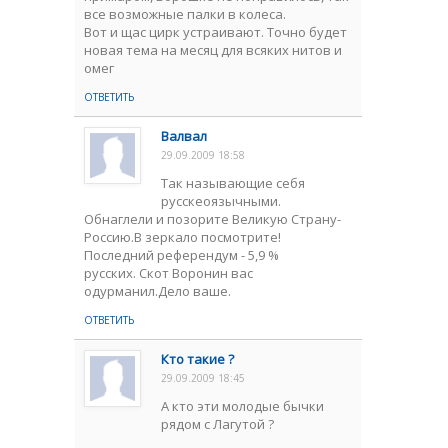
все возможные палки в колеса.
Вот и щас цирк устраивают. Точно будет
новая тема на месяц для всяких нитов и
омег
ОТВЕТИТЬ
Валвал
29.09.2009 18:58
Tак называющие себя
русскеоязычными.
Обнаглели и позорите Великую Страну-
Россию.В зеркало посмотрите!
Последний референдум - 5,9 %
русских. Скот Воронин вас
одурманил.Дело ваше.
ОТВЕТИТЬ
Кто такие ?
29.09.2009 18:45
А кто эти молодые бычки
рядом с Лагутой ?