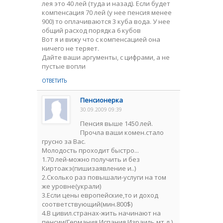
лея это 40 лей (туда и назад). Если будет
компенсация 70 лей (у нее пенсия менее
900) то оплачиваются 3 куба вода. У нее
общий расход порядка 6 кубов
Вот я и вижу что с компенсацией она
ничего не теряет.
Дайте ваши аргументы, с цифрами, а не
пустые вопли
ОТВЕТИТЬ
Пенсионерка
30.09.2009 09:39
Пенсия выше 1450 лей.
Прочла ваши комен.стало
грусно за Вас.
Молодость проходит быстро...
1.70 лей-можно получить и без
Киртоакэ(пишизаявление и..)
2.Сколько раз повышали-услуги на том
же уровне(украли)
3.Если цены европейские,то и доход
соответствующий(мин.800$)
4.В цивил.странах-жить начинают на
пенсии(Германия,Испания,Израиль мт.д.)