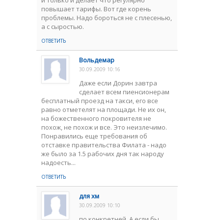
и только и делает что регулярно
повышает тарифы. Вот где корень
проблемы. Надо бороться не с плесенью,
а с сыростью.
ОТВЕТИТЬ
Вольдемар
30.09.2009 10:16
Даже если Дорин завтра
сделает всем пиенсионерам
бесплатный проезд на такси, его все
равно отметелят на площади. Не их он,
на божественного покровителя не
похож, не похож и все. Это неизлечимо.
Понравились еще требования об
отставке правительства Филата - надо
же было за 1.5 рабочих дня так народу
надоесть...
ОТВЕТИТЬ
для хм
30.09.2009 10:10
по конкретней. А если бы