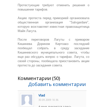
Протестующие требуют отменить решения о
повышении тарифов.
Акцию протеста перед примэрией организовала
общественная организация "Salvgardare",
которую возглавляет известная правозащитница
Майя Лагута.
После переговоров Лагуты с примаром
Кишинева Дорином Киртоакэ последний
пообещал собрать в среду заседание
Кишиневского муниципального совета, чтобы
еще раз обсудать вопрос о тарифах. Лагута, со
своей стороны, пообещала приостановить акции
протеста до заседания совета.
Комментарии (50)
Добавить комментарии
Vlad
30.09.2009 10:36
А мне думается здесь