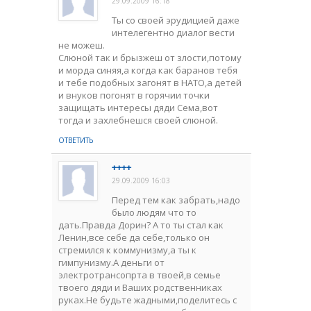
29.09.2009 16:18
Ты со своей эрудицией даже
интелегентно диалог вести
не можеш.
Слюной так и брызжеш от злости,потому
и морда синяя,а когда как баранов тебя
и тебе подобных загонят в НАТО,а детей
и внуков погонят в горячии точки
защищать интересы дяди Сема,вот
тогда и захлебнешся своей слюной.
ОТВЕТИТЬ
++++
29.09.2009 16:03
Перед тем как забрать,надо
было людям что то
дать.Правда Дорин? А то ты стал как
Ленин,все себе да себе,только он
стремился к коммунизму,а ты к
гимпунизму.А деньги от
электротрансопрта в твоей,в семье
твоего дяди и Ваших родственниках
руках.Не будьте жадными,поделитесь с