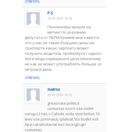
ОТВЕТИТЬ
P.S
29.09.2009 18:39
Пенсионеры вышле на
митинг по указанию
депутата от ПКРМ Еремей мне кажется
что у нас не такие большие цены на
траспорте какую зарплату может
получить водитель тройлебуса с одного
лея и вода нормальноя цена пенсионер
не как не может употреблять больше зо
литров в день
ОТВЕТИТЬ
matros
29.09.2009 18:23
greaznaia politica
comuniac.scoro vse viidet
naruju.U nas v Cahule voda stoit bolise 10
leev.vse poninaiut,i plateat.Sto budet esli
Apa-canalostaviat bez toca.Igri,igri
comuniac.