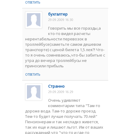
ОТВЕТИТЬ
бухгалтер
29.09.2009 16:30
Говорить мы все горазды,а
кто-то видел расчеты
нерентабельности перевозок в
троллейбусе(заметьте самом дешевом
транспорте) с ценой билета 1,5 лея?! Что-
то я очень сомневаюсь,что-бы забитые с
утра до вечера троллейбусы не
приносили прибыль
ОТВЕТИТЬ
Странно
29.09.2009 16:29
Очень удивляют
комментарии типа "Там-то
дороже вода. Там-то дороже проезд.
Тем-то будет лучше получать 70 лей"
Пенсионерам и так несладко живется,
так их еще и лишают льгот. Им от ваших
рассуждений что "что-то и где-то