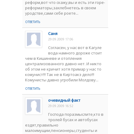
реформ,вот что скажу,вы и есть эти горе-
реформаторы,захлебнетесь в своем
уродстве,сами себе роете...
ОТВЕТИТЬ
Саня
29.09.2009 17:06
Согласен, у нас вот в Кагуле
вода намного дороже стоит
чем в Кишиневе и отопления
централизованного давно нет. И никто
об этом не кричит хотя примар у нас то
комунист!!! Так не в Киртоакэ дело!!!
Комунисты давно угробили Молдову...
ОТВЕТИТЬ
очевидный факт
29.09.2009 16:52
Господа поразмыслите,кто в
тролей бусах и автобусах
ездят,правильно
малоимущии,пенсионеры,студенты и