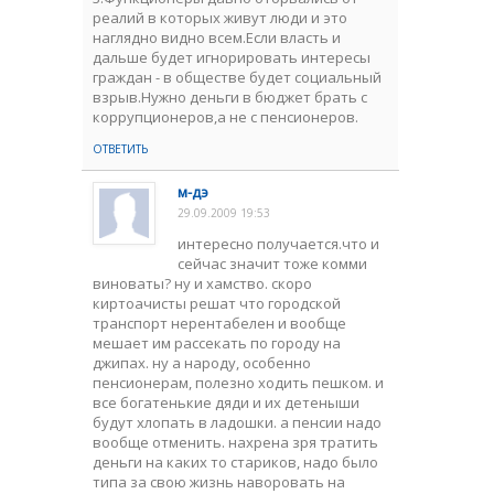
реалий в которых живут люди и это
наглядно видно всем.Если власть и
дальше будет игнорировать интересы
граждан - в обществе будет социальный
взрыв.Нужно деньги в бюджет брать с
коррупционеров,а не с пенсионеров.
ОТВЕТИТЬ
м-дэ
29.09.2009 19:53
интересно получается.что и
сейчас значит тоже комми
виноваты? ну и хамство. скоро
киртоачисты решат что городской
транспорт нерентабелен и вообще
мешает им рассекать по городу на
джипах. ну а народу, особенно
пенсионерам, полезно ходить пешком. и
все богатенькие дяди и их детеныши
будут хлопать в ладошки. а пенсии надо
вообще отменить. нахрена зря тратить
деньги на каких то стариков, надо было
типа за свою жизнь наворовать на