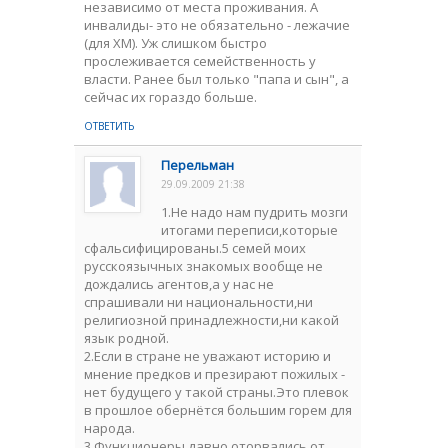
независимо от места проживания. А
инвалиды- это не обязательно - лежачие
(для ХМ). Уж слишком быстро
прослеживается семейственность у
власти. Ранее был только "папа и сын", а
сейчас их гораздо больше.
ОТВЕТИТЬ
Перельман
29.09.2009 21:38
1.Не надо нам пудрить мозги
итогами переписи,которые
сфальсифицированы.5 семей моих
русскоязычных знакомых вообще не
дождались агентов,а у нас не
спрашивали ни национальности,ни
религиозной принадлежности,ни какой
язык родной.
2.Если в стране не уважают историю и
мнение предков и презирают пожилых -
нет будущего у такой страны.Это плевок
в прошлое обернётся большим горем для
народа.
3.Функционеры давно оторвались от