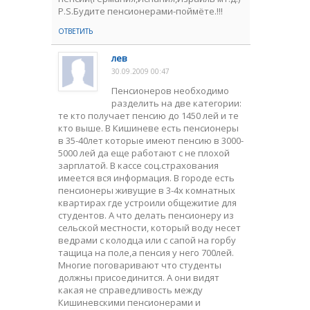
Р.S.Будите пенсионерами-поймёте.!!!
ОТВЕТИТЬ
лев
30.09.2009 00:47
Пенсионеров необходимо
разделить на две категории:
те кто получает пенсию до 1450 лей и те
кто выше. В Кишиневе есть пенсионеры
в 35-40лет которые имеют пенсию в 3000-
5000 лей да еще работают с не плохой
зарплатой. В кассе соц.страхования
имеется вся информация. В городе есть
пенсионеры живущие в 3-4х комнатных
квартирах где устроили общежитие для
студентов. А что делать пенсионеру из
сельской местности, который воду несет
ведрами с колодца или с сапой на горбу
тащица на поле,а пенсия у него 700лей.
Многие поговаривают что студенты
должны присоединится. А они видят
какая не справедливость между
Кишиневскими пенсионерами и