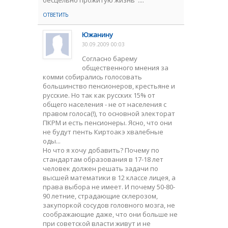
бесцельно прожитую жизнь"....
ОТВЕТИТЬ
Южанину
30.09.2009 00:03
Согласно барему
общественного мнения за
комми собирались голосовать
большинство пенсионеров, крестьяне и
русские. Но так как русских 15% от
общего населения - не от населения с
правом голоса(!), то основной электорат
ПКРМ и есть пенсионеры. Ясно, что они
не будут пенть Киртоакэ хвалебные
оды...
Но что я хочу добавить? Почему по
стандартам образования в 17-18 лет
человек должен решать задачи по
высшей математики в 12 классе лицея, а
права выбора не имеет. И почему 50-80-
90 летние, страдающие склерозом,
закупоркой сосудов головного мозга, не
соображающие даже, что они больше не
при советской власти живут и не