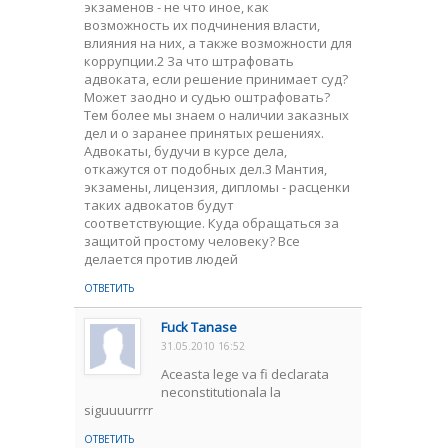
экзаменов - не что иное, как
возможность их подчинения власти,
влияния на них, а также возможности для
коррупции.2 За что штрафовать
адвоката, если решение принимает суд?
Может заодно и судью оштрафовать?
Тем более мы знаем о наличии заказных
дел и о заранее принятых решениях.
Адвокаты, будучи в курсе дела,
откажутся от подобных дел.3 Мантия,
экзамены, лицензия, дипломы - расценки
таких адвокатов будут
соответствующие. Куда обращаться за
защитой простому человеку? Все
делается против людей
ОТВЕТИТЬ
Fuck Tanase
31.05.2010 16:52
Aceasta lege va fi declarata
neconstitutionala la
siguuuurrrr
ОТВЕТИТЬ