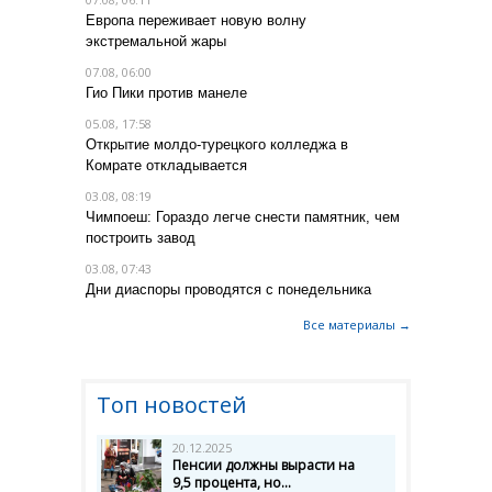
Европа переживает новую волну
экстремальной жары
07.08, 06:00
Гио Пики против манеле
05.08, 17:58
Открытие молдо-турецкого колледжа в
Комрате откладывается
03.08, 08:19
Чимпоеш: Гораздо легче снести памятник, чем
построить завод
03.08, 07:43
Дни диаспоры проводятся с понедельника
Все материалы →
Топ новостей
20.12.2025
Пенсии должны вырасти на
9,5 процента, но...