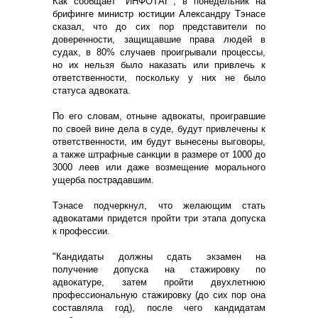
Как сообщает "ИНФОТАГ", в понедельник на
брифинге министр юстиции Александру Тэнасе
сказал, что до сих пор представители по
доверенности, защищавшие права людей в
судах, в 80% случаев проигрывали процессы,
но их нельзя было наказать или привлечь к
ответственности, поскольку у них не было
статуса адвоката.
По его словам, отныне адвокаты, проигравшие
по своей вине дела в суде, будут привлечены к
ответственности, им будут вынесены выговоры,
а также штрафные санкции в размере от 1000 до
3000 леев или даже возмещение морального
ущерба пострадавшим.
Тэнасе подчеркнул, что желающим стать
адвокатами придется пройти три этапа допуска
к профессии.
"Кандидаты должны сдать экзамен на
получение допуска на стажировку по
адвокатуре, затем пройти двухлетнюю
профессиональную стажировку (до сих пор она
составляла год), после чего кандидатам