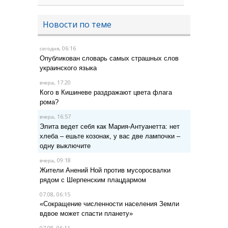
Новости по теме
, 06:16
сегодня
Опубликован словарь самых страшных слов
украинского языка
, 17:20
вчера
Кого в Кишиневе раздражают цвета флага
рома?
, 16:57
вчера
Элита ведет себя как Мария-Антуанетта: нет
хлеба – ешьте козонак, у вас две лампочки –
одну выключите
, 09:18
вчера
Жители Анений Ной против мусоросвалки
рядом с Шерпенским плацдармом
07.08, 06:15
«Сокращение численности населения Земли
вдвое может спасти планету»
07.08, 06:11