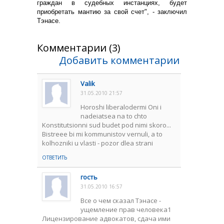
граждан в судебных инстанциях, будет
приобретать мантию за свой счет", - заключил
Тэнасе.
Комментарии (3)
Добавить комментарии
Valik
31.05.2010 21:57
Horoshi liberalodermi Oni i
nadeiatsea na to chto
Konstitutsionni sud budet pod nimi skoro...
Bistreee bi mi kommunistov vernuli, a to
kolhozniki u vlasti - pozor dlea strani
ОТВЕТИТЬ
гость
31.05.2010 16:57
Все о чем сказал Тэнасе -
ущемление прав человека1
Лицензирование адвокатов, сдача ими