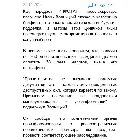
25.11.2010
0
1520
Как передает "ИНФОТАГ", пресс-секретарь
премьера Игорь Волницкий сказал в четверг на
брифинге, что рассылаемые гражданам бумаги -
подделка, и авторы этой циничной акции
преследуют цель скомпрометировать власти в
канун выборов.
В письме, в частности, говорится, что, получив
по 260 леев компенсаций, гражданин должен
оплатить 78 леев налогов, иначе его
оштрафуют.
"Правительство не высылало подобных
документов, это - наглая ложь определенных
деструктивных сил, которая карается по закону.
Призываем население не поддаваться
манипулированию и дезинформации", -
подчеркнул Волницкий.
Он сообщил, что компетентные органы
проинформированы о распространяемых
псевдо-письмах премьера, им предстоит
провести соответствующее расследование.