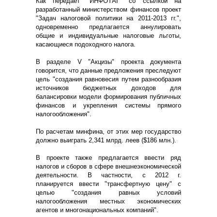
Как передает "ИНФОТАГ" со ссылкой на
разработанный министерством финансов проект
"Задач налоговой политики на 2011-2013 гг.",
одновременно предлагается аннулировать
общие и индивидуальные налоговые льготы,
касающиеся подоходного налога.
В разделе V "Акцизы" проекта документа
говорится, что данные предложения преследуют
цель "создания равновесия путем разнообразия
источников бюджетных доходов для
балансировки модели формирования публичных
финансов и укрепления системы прямого
налогообложения".
По расчетам минфина, от этих мер государство
должно выиграть 2,341 млрд. леев ($186 млн.).
В проекте также предлагается ввести ряд
налогов и сборов в сфере внешнеэкономической
деятельности. В частности, с 2012 г.
планируется ввести "трансфертную цену" с
целью "создания равных условий
налогообложения местных экономических
агентов и многонациональных компаний".