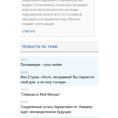
задокументировано? снималось на
видео? если можно, ссылочку на видео
или скан протокола констатации
нарушения. иначе все это голимый
звиздеж, которым нас как обычно
кормит оппозиция
ОТВЕТИТЬ
Новости по теме
16.07
Полиамория - сети любви
24.04
Ион Стурза: «Алло, молдаване! Вы подожгли
свой дом, а не козу соседа»
14.03
"Сберкасса Мой Матрас"
04.03
Соединенные штаты бережливости: Америку
ждет неопределенное будущее