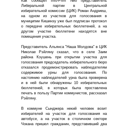
Как сообщил Info-Prim Neo представитель
Либеральной партии в Центральной
избирательной комиссии (ЦИК) Роман Андриеш,
на одном из участков для голосования в
муниципии Кишинэу уже был подписан протокол
о передаче избирательных бюллетеней, а на
другом участке бюллетени находятся вне
помещения участка.
Представитель Альянса "Наша Молдова" в ЦИК
Николае Рэйляну сказал, что в селе Заим
района Кэушень при открытии участка для
голосования председатель избирательного бюро
отказался продемонстрировать наблюдателям
содержимое урны для голосования. По
настоянию наблюдателей урна была проверена
и в ней были обнаружены 10 избирательных
бюллетеней, в которых была проставлена
печать в пользу Партии коммунистов, рассказал
Рэйляну.
В коммуне Сынджера некий человек возит
избирателей на участок для голосования на
автобусе, а на участок в столичном секторе
Чокана пришел гражданин, представивший два