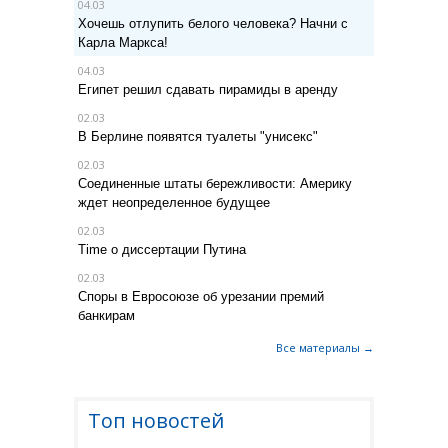
04.03
Хочешь отлупить белого человека? Начни с
Карла Маркса!
04.03
Египет решил сдавать пирамиды в аренду
02.03
В Берлине появятся туалеты "унисекс"
02.03
Соединенные штаты бережливости: Америку
ждет неопределенное будущее
02.03
Time о диссертации Путина
02.03
Споры в Евросоюзе об урезании премий
банкирам
Все материалы →
Топ новостей