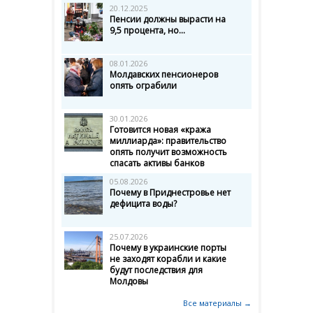
20.12.2025
Пенсии должны вырасти на
9,5 процента, но...
08.01.2026
Молдавских пенсионеров
опять ограбили
30.01.2026
Готовится новая «кража
миллиарда»: правительство
опять получит возможность
спасать активы банков
05.08.2026
Почему в Приднестровье нет
дефицита воды?
25.07.2026
Почему в украинские порты
не заходят корабли и какие
будут последствия для
Молдовы
Все материалы →