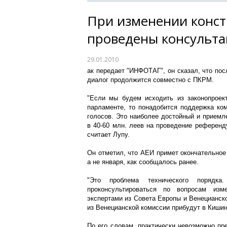
При изменении конст
проведены консульта
29.01.2010
ак передает "ИНФОТАГ", он сказал, что по
диалог продолжится совместно с ПКРМ.
"Если мы будем исходить из законопроект
парламенте, то понадобится поддержка ко
голосов. Это наиболее достойный и приемл
в 40-60 млн. леев на проведение референду
считает Лупу.
Он отметил, что АЕИ примет окончательное
а не января, как сообщалось ранее.
"Это проблема технического порядка
проконсультироваться по вопросам изм
экспертами из Совета Европы и Венецианско
из Венецианской комиссии прибудут в Кишин
По его словам, практически невозможно пре