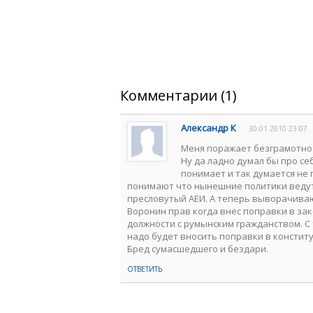
Комментарии (1)
Александр К
30.01.2010 23:07
Меня поражает безграмотнос
Ну да ладно думал бы про се
понимает и так думается не 
понимают что нынешние политики ведут 
пресловутый АЕИ. А теперь выворачива
Воронин прав когда внес поправки в за
должности с румынским гражданством. С
надо будет вносить поправки в конститу
Бред сумасшедшего и бездари.
ОТВЕТИТЬ