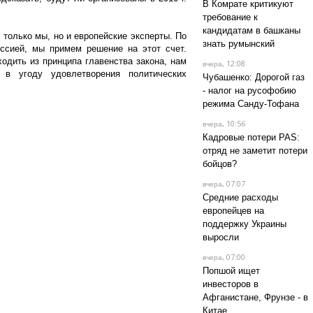
В Комрате критикуют
требование к
кандидатам в башканы
 только мы, но и европейские эксперты. По
знать румынский
ссией, мы примем решение на этот счет.
одить из принципа главенства закона, нам
, 12:08
вчера
 в угоду удовлетворения политических
Чубашенко: Дорогой газ
- налог на русофобию
режима Санду-Тофана
, 10:56
вчера
Кадровые потери PAS:
отряд не заметит потери
бойцов?
, 07:07
вчера
Средние расходы
европейцев на
поддержку Украины
выросли
, 07:00
вчера
Попшой ищет
инвесторов в
Афганистане, Фрунзе - в
Китае