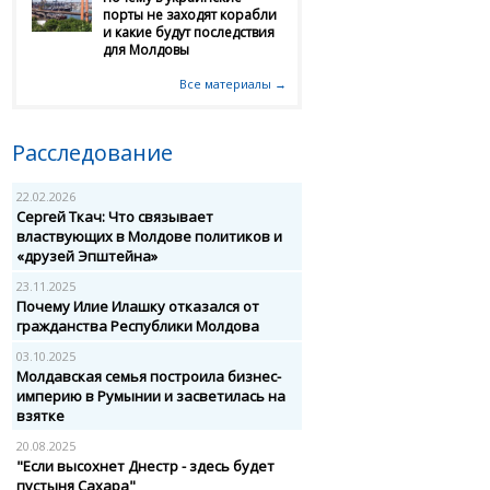
порты не заходят корабли
и какие будут последствия
для Молдовы
Все материалы →
Расследование
22.02.2026
Сергей Ткач: Что связывает
властвующих в Молдове политиков и
«друзей Эпштейна»
23.11.2025
Почему Илие Илашку отказался от
гражданства Республики Молдова
03.10.2025
Молдавская семья построила бизнес-
империю в Румынии и засветилась на
взятке
20.08.2025
"Если высохнет Днестр - здесь будет
пустыня Сахара"