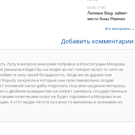
04.08, 17:42
Лилиана Вицу займет
место Анны Ревенко
Все материалы →
Добавить комментарии
ть Лупу в вопросе внесения поправок в Конституцию Молдовы.
бя умным выглядел бы на людях ан нет говорит вслух то чего не
поймет в силу своей бездарности. Люди же не дураки они
борьбу за кресла в которые они сели самовольно создав
ют основной закон дабы подогнать под свои шкурные интересы.
кон о двойном гражданстве на запрет занимать государственные
 такими политиками скоро не будет парламента Молдовы и не
цию. А этот мудак печтся за какие то миллионы и экономию их.