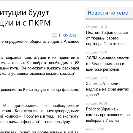
итуции будут
Новости по теме
ции и с ПКРМ
, 16:48
сегодня
Платон: Тофан спасает
1
2328
от тюрьмы своего
сле определения общих взглядов в Альянсе
партнера Плахотнюка
, 14:00
сегодня
а поправок Конституции и их принятия в
ЛДПМ обвинила власти
ммунистов, чтобы набрать необходимые 68
в обмане примаров и
емый путь. Он поможет избежать расходов
шантаже регионов
ма в условиях экономического кризиса", -
, 10:03
сегодня
Зачем заблюрили
надпись на фрагментах
 решение по Конституции в конце февраля,
дрона?
, 08:38
сегодня
. Мы договорились о необходимости
Politico: Украина -
енения Конституции с международными
камень преткновения на
й комиссии. Проблема в том, что эксперты
выборах в Италии
ев в начале февраля", - пояснил Лупу.
, 18:38
вчера
дсказать, будут ли организованы в 2010 г.