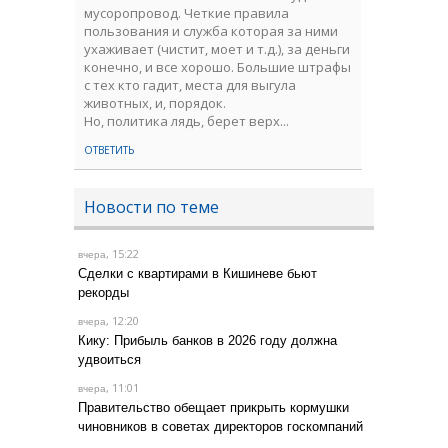
мусоропровод. Четкие правила
пользования и служба которая за ними
ухаживает (чистит, моет и т.д.), за деньги
конечно, и все хорошо. Большие штрафы
с тех кто гадит, места для выгула
животных, и, порядок.
Но, политика лядь, берет верх...
ОТВЕТИТЬ
Новости по теме
, 15:22
вчера
Сделки с квартирами в Кишиневе бьют
рекорды
, 12:20
вчера
Кику: Прибыль банков в 2026 году должна
удвоиться
, 11:01
вчера
Правительство обещает прикрыть кормушки
чиновников в советах директоров госкомпаний