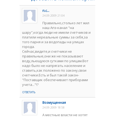
п.с...
24.09.2009 21:04
Правильно,столько лет жил
наш Апэ-канал "на
шару",когда люди не имели счетчиков и
платили нереальные суммы за себя,за
того парня и за водопады на улицах
города.
Сейчас,видите,и счетчики не
правильные,они же не показывают
воду,льющуюся сутками по улицам.Вот
надо было не напрягать население и
ставить,как положено по закону,свои
счетчики.Есть и был такой закон-
"Поставщик обеспечивает приборами
учета..."!?
ОТВЕТИТЬ
Возмущенная
24.09.2009 18:58
А местные власти не хотят