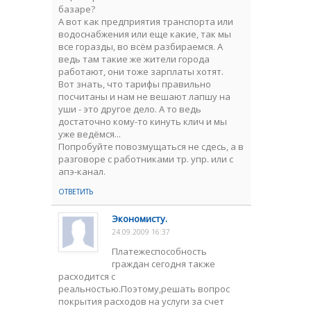
базаре?
А вот как предприятия транспорта или
водоснабжения или еще какие, так мы
все горазды, во всём разбираемся. А
ведь там такие же жители города
работают, они тоже зарплаты хотят.
Вот знать, что тарифы правильно
посчитаны и нам не вешают лапшу на
уши - это другое дело. А то ведь
достаточно кому-то кинуть клич и мы
уже ведёмся...
Попробуйте повозмущаться не сдесь, а в
разговоре с работниками тр. упр. или с
апэ-канал.
ОТВЕТИТЬ
Экономисту.
24.09.2009 16:37
Платежеспособность
граждан сегодня также
расходится с
реальностью.Поэтому,решать вопрос
покрытия расходов на услуги за счет