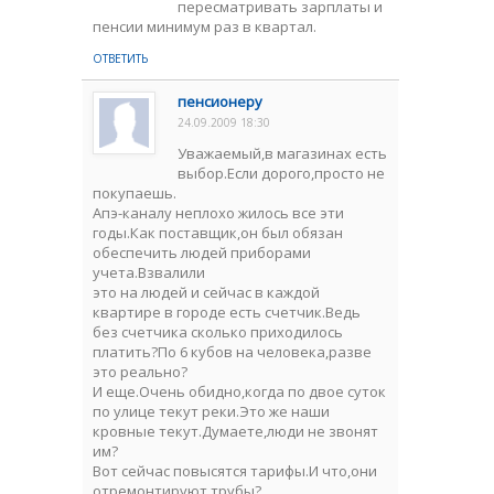
пересматривать зарплаты и
пенсии минимум раз в квартал.
ОТВЕТИТЬ
пенсионеру
24.09.2009 18:30
Уважаемый,в магазинах есть
выбор.Если дорого,просто не
покупаешь.
Апэ-каналу неплохо жилось все эти
годы.Как поставщик,он был обязан
обеспечить людей приборами
учета.Взвалили
это на людей и сейчас в каждой
квартире в городе есть счетчик.Ведь
без счетчика сколько приходилось
платить?По 6 кубов на человека,разве
это реально?
И еще.Очень обидно,когда по двое суток
по улице текут реки.Это же наши
кровные текут.Думаете,люди не звонят
им?
Вот сейчас повысятся тарифы.И что,они
отремонтируют трубы?