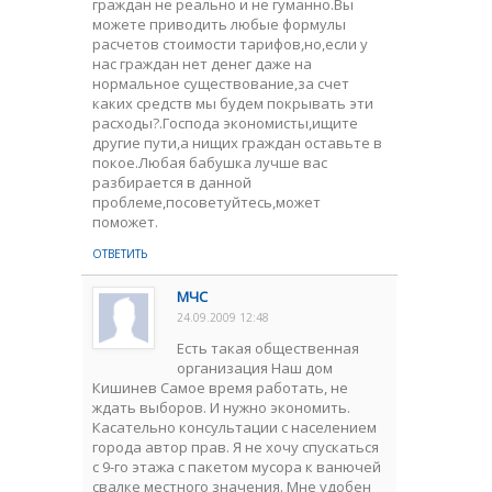
граждан не реально и не гуманно.Вы
можете приводить любые формулы
расчетов стоимости тарифов,но,если у
нас граждан нет денег даже на
нормальное существование,за счет
каких средств мы будем покрывать эти
расходы?.Господа экономисты,ищите
другие пути,а нищих граждан оставьте в
покое.Любая бабушка лучше вас
разбирается в данной
проблеме,посоветуйтесь,может
поможет.
ОТВЕТИТЬ
МЧС
24.09.2009 12:48
Есть такая общественная
организация Наш дом
Кишинев Самое время работать, не
ждать выборов. И нужно экономить.
Касательно консультации с населением
города автор прав. Я не хочу спускаться
с 9-го этажа с пакетом мусора к ванючей
свалке местного значения. Мне удобен