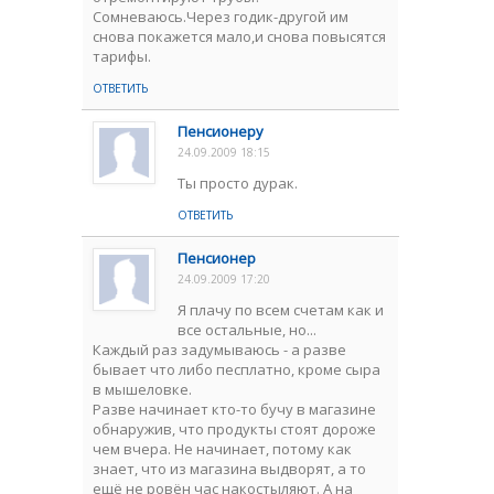
Сомневаюсь.Через годик-другой им
снова покажется мало,и снова повысятся
тарифы.
ОТВЕТИТЬ
Пенсионеру
24.09.2009 18:15
Ты просто дурак.
ОТВЕТИТЬ
Пенсионер
24.09.2009 17:20
Я плачу по всем счетам как и
все остальные, но...
Каждый раз задумываюсь - а разве
бывает что либо песплатно, кроме сыра
в мышеловке.
Разве начинает кто-то бучу в магазине
обнаружив, что продукты стоят дороже
чем вчера. Не начинает, потому как
знает, что из магазина выдворят, а то
ещё не ровён час накостыляют. А на