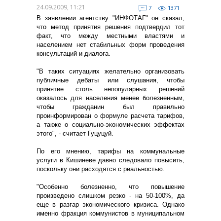
24.09.2009, 11:21
7
1371
В заявлении агентству "ИНФОТАГ" он сказал,
что метод принятия решения подтвердил тот
факт, что между местными властями и
населением нет стабильных форм проведения
консультаций и диалога.
"В таких ситуациях желательно организовать
публичные дебаты или слушания, чтобы
принятие столь непопулярных решений
оказалось для населения менее болезненным,
чтобы гражданин был правильно
проинформирован о формуле расчета тарифов,
а также о социально-экономических эффектах
этого", - считает Гуцуцуй.
По его мнению, тарифы на коммунальные
услуги в Кишиневе давно следовало повысить,
поскольку они расходятся с реальностью.
"Особенно болезненно, что повышение
произведено слишком резко - на 50-100%, да
еще в разгар экономического кризиса. Однако
именно фракция коммунистов в муниципальном