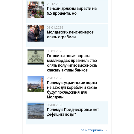
20.12.2025
Пенсии должны вырасти на
9,5 процента, но...
08.01.2026
Молдавских пенсионеров
опять ограбили
30.01.2026
Готовится новая «кража
миллиарда»: правительство
опять получит возможность
спасать активы банков
25.07.2026
Почему в украинские порты
не заходят корабли и какие
будут последствия для
Молдовы
05.08.2026
Почему в Приднестровье нет
дефицита воды?
Все материалы →