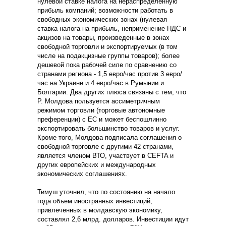
нулевой ставке налога на нераспределенную
прибыль компаний; возможности работать в
свободных экономических зонах (нулевая
ставка налога на прибыль, неприменение НДС и
акцизов на товары, произведенные в зонах
свободной торговли и экспортируемых (в том
числе на подакцизные группы товаров); более
дешевой пока рабочей силе по сравнению со
странами региона - 1,5 евро/час против 3 евро/
час на Украине и 4 евро/час в Румынии и
Болгарии. Два других плюса связаны с тем, что
Р. Молдова пользуется ассиметричным
режимом торговли (торговые автономные
преференции) с ЕС и может беспошлинно
экспортировать большинство товаров и услуг.
Кроме того, Молдова подписала соглашения о
свободной торговле с другими 42 странами,
является членом ВТО, участвует в CEFTA и
других европейских и международных
экономических соглашениях.
Тимуш уточнил, что по состоянию на начало
года объем иностранных инвестиций,
привлеченных в молдавскую экономику,
составлял 2,6 млрд. долларов. Инвестиции идут